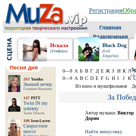
Регистрация
Обра
Главная
Развлечения
Искала
Black Dog
(Земфира)
(Led
Zeppelin)
Песня дня
З
0—9
А
Б
В
Г
Д
Е
Ж
З
И
К
Л
(А
0—9
A
B
C
D
E
F
G
H
I
J
K
263
Yanika
Званый вечер
Из кино и мультфильмов
Д
Голицына Катерина
За Побед
147
PITT
Twist IN my
sobriety
Автор музыки:
Виктор
Tanita Tikaram
Дорин
106
Iren-Loren
Скоростное
шоссе
Найти минусовку
Камбурова Елена