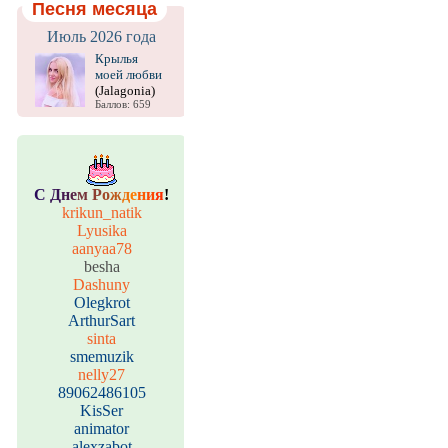
Песня месяца
Июль 2026 года
Крылья
моей любви
(Jalagonia)
Баллов: 659
С
Д
н
е
м
Р
о
ж
д
е
н
и
я
!
krikun_natik
Lyusika
aanyaa78
besha
Dashuny
Olegkrot
ArthurSart
sinta
smemuzik
nelly27
89062486105
KisSer
animator
alexzabot