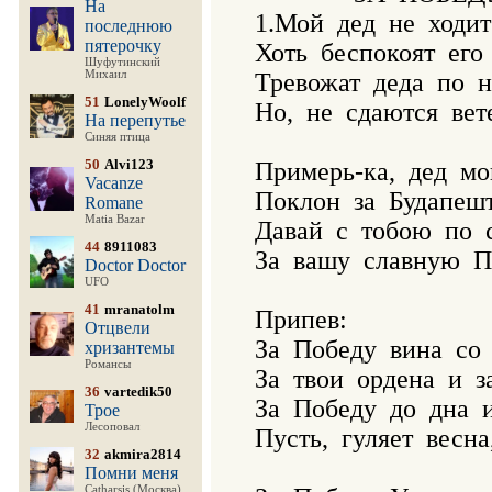
На
1.Мой  дед  не  ходит 
последнюю
пятерочку
Хоть  беспокоят  его 
Шуфутинский
Михаил
Тревожат  деда  по  н
51
LonelyWoolf
Но,  не  сдаются  вет
На перепутье
Синяя птица
50
Alvi123
Примерь-ка,  дед  мой
Vacanze
Поклон  за  Будапешт
Romane
Matia Bazar
Давай  с  тобою  по  
44
8911083
За  вашу  славную  П
Doctor Doctor
UFO
41
mranatolm
Припев:

Отцвели
За  Победу  вина  со
хризантемы
Романсы
За  твои  ордена  и  з
36
vartedik50
За  Победу  до  дна  и
Трое
Лесоповал
Пусть,  гуляет  весна
32
akmira2814
Помни меня
Catharsis (Москва)