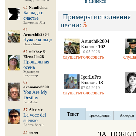
в Яндексе
65
Natulichka
Баллада о
Примеры исполнения
счастье
Бакуменко Яна
песни:
5
64
Arturchik2804
Чужое кольцо
Arturchik2804
Dance Music
Баллов:
102
62
sulehov
&
10.05.2026
Eleno4ka28
слушать/голосовать
слуша
Прощальная
осень
Ждамиров
Владимир
IgorLuPro
62
Баллов:
13
akononov6690
07.05.2019
You Are My
слушать/голосовать
Destiny
Paul Anka
57
Alex-sir
Текст
La voce del
Транскрипция
Аккорды
silensio
Andrea Bocelli
55
setret
               ЗА  ПОБЕД