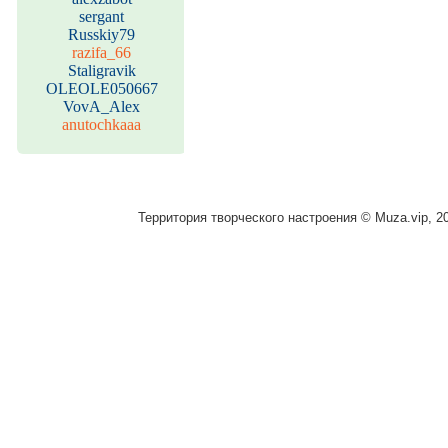
sergant
Russkiy79
razifa_66
Staligravik
OLEOLE050667
VovA_Alex
anutochkaaa
Территория творческого настроения © Muza.vip, 2