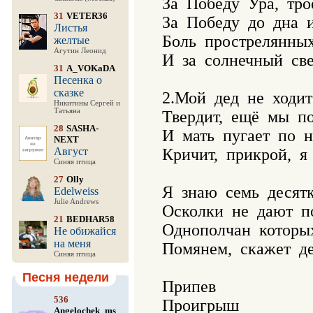
За  Победу  Ура,  тро
31
VETER36
За  Победу  до  дна  
Листья
Боль  прострелянных  
желтые
Агутин Леонид
И  за  солнечный  све
31
A_VOKaDA
Песенка о
сказке
2.Мой  дед  не  ходит 
Никитины Сергей и
Татьяна
Твердит,  ещё  мы  п
28
SASHA-
И  мать  пугает  по  н
NEXT
Август
Кричит,  прикрой,  я 
Синяя птица
27
Olly
Я  знаю  семь  десятк
Edelweiss
Julie Andrews
Осколки  не  дают  п
21
BEDHAR58
Однополчан  которых 
Не обижайся
на меня
Помянем,  скажет  дед
Синяя птица
Песня недели
Припев 

536
Проигрыш

Angelochek_ms