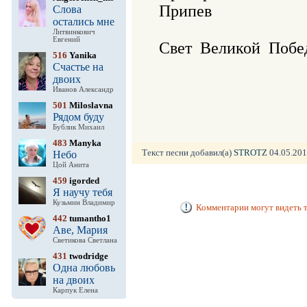
Припев

Слова
остались мне
Литвинкович
Евгений
Свет  Великой  Побе
516
Yanika
Счастье на
двоих
Иванов Александр
501
Miloslavna
Рядом буду
Бублик Михаил
483
Manyka
Текст песни добавил(а)
STROTZ
04.05.2016
Небо
Цой Анита
459
igorded
Я научу тебя
Кузьмин Владимир
Комментарии могут видеть т
442
tumantho1
Аве, Мария
Светикова Светлана
431
twodridge
Одна любовь
на двоих
Карпук Елена