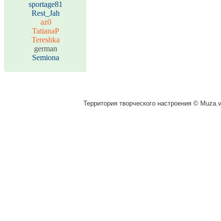
sportage81
Rest_Jah
az0
TatianaP
Tereshka
german
Semiona
Территория творческого настроения © Muza.vi