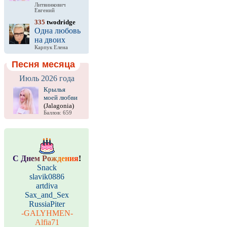
Литвинкович
Евгений
335
twodridge
Одна любовь
на двоих
Карпук Елена
Песня месяца
Июль 2026 года
Крылья
моей любви
(Jalagonia)
Баллов: 659
С
Д
н
е
м
Р
о
ж
д
е
н
и
я
!
Snack
slavik0886
artdiva
Sax_and_Sex
RussiaPiter
-GALYHMEN-
Alfia71