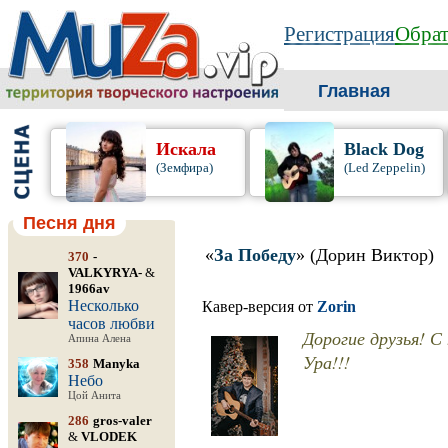
Регистрация
Обрат
Главная
Искала
Black Dog
(Земфира)
(Led Zeppelin)
Песня дня
«
За Победу
» (Дорин Виктор)
370
-
VALKYRYA-
&
1966av
Несколько
Кавер-версия от
Zorin
часов любви
Дорогие друзья! 
Апина Алена
Ура!!!
358
Manyka
Небо
Цой Анита
286
gros-valer
&
VLODEK