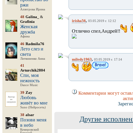
ржи
Аллегрова Ирина
48
Galina_
&
,
irisha56
Grafinia
03.05.2019 г. 12:12
Женская
Отлично спел,Андрей!!
дружба
Афина
46
Radmila76
Лето слез и
света
,
Литвиненко Анна
miledy1963
03.05.2019 г. 17:14
41
Arturchik2804
Спи, моя
нежность
Dance Music
39
Zay
Комментарии могут оставл
Любовь
акти
живёт во мне
Зареги
Suno (Нейросеть)
38
alsar
Другие исполнен
Позови меня
в небо
Кемеровский
Евгений