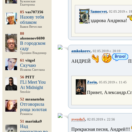
Бужинская
Екатерина
,
Samocvet
85
vas707356
02.05.2019 г. 1
Назову тебя
здарова Андрюха!
облаком
Быков Вячеслав
80
akononov6690
В городском
саду
,
amkokorev
02.05.2019 г. 20:19
Трошин Владимир
61
vitgol
АНДРЕЙ
П
Скучаю
Исакова Светлана
56
PITT
,
I'Ll Meet You
Zorin
05.05.2019 г. 11:45
At Midnight
Привет, Александр.С
Smokie
52
mranatolm
Отговорила
роща золотая
Романсы
,
zvezda5
02.05.2019 г. 22:56
51
marinka9
Над
Прекрасная песня, Андрей!!!
пропастью во