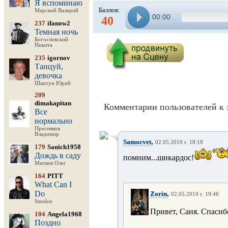
Я вспоминаю
Баллов:
Марский Валерий
00:00
40
237
ifanow2
Темная ночь
Богословский
Никита
235
igornov
Танцуй,
девочка
Шкитун Юрий
209
dimakapitan
Комментарии пользователей к 
Все
нормально
Пресняков
Владимир
,
Samocvet
02.05.2019 г. 18:18
179
Sanich1958
Дождь в саду
помним...шикардос!
Митяев Олег
164
PITT
What Can I
,
Do
Zorin
02.05.2019 г. 19:46
Smokie
Привет, Саня. Спасиб
104
Angela1968
Поздно