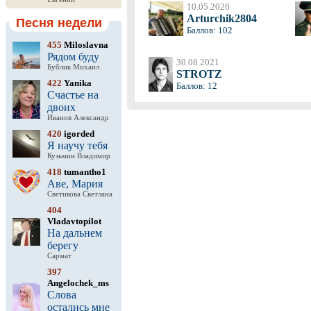
10.05.2026
Arturchik2804
Песня недели
Баллов: 102
455
Miloslavna
Рядом буду
30.08.2021
Бублик Михаил
STROTZ
422
Yanika
Баллов: 12
Счастье на
двоих
Иванов Александр
420
igorded
Я научу тебя
Кузьмин Владимир
418
tumantho1
Аве, Мария
Светикова Светлана
404
Vladavtopilot
На дальнем
берегу
Сармат
397
Angelochek_ms
Слова
остались мне