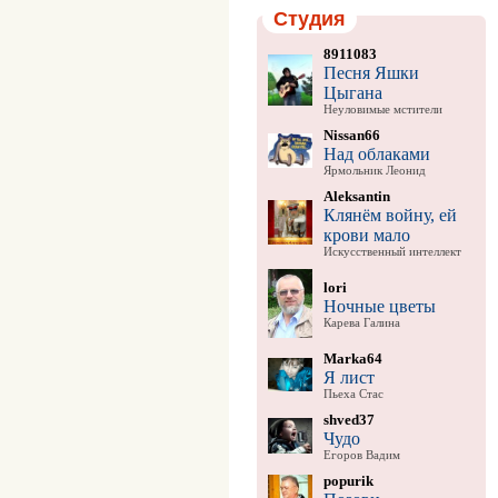
Студия
8911083
Песня Яшки
Цыгана
Неуловимые мстители
Nissan66
Над облаками
Ярмольник Леонид
Aleksantin
Клянём войну, ей
крови мало
Искусственный интеллект
lori
Ночные цветы
Карева Галина
Marka64
Я лист
Пьеха Стас
shved37
Чудо
Егоров Вадим
popurik