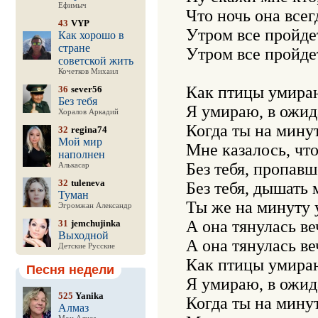
Ефимыч
Что ночь она всег
43
VYP
Утром все пройдет
Как хорошо в
стране
Утром все пройдет
советской жить
Кочетков Михаил
Как птицы умираю
36
sever56
Без тебя
Я умираю, в ожид
Хоралов Аркадий
Когда ты на минут
32
regina74
Мой мир
Мне казалось, что
наполнен
Без тебя, пропавше
Алькасар
32
tuleneva
Без тебя, дышать 
Туман
Ты же на минуту у
Эгромжан Александр
А она тянулась ве
31
jemchujinka
Выходной
А она тянулась ве
Детские Русские
Как птицы умираю
Песня недели
Я умираю, в ожид
525
Yanika
Когда ты на минут
Алмаз