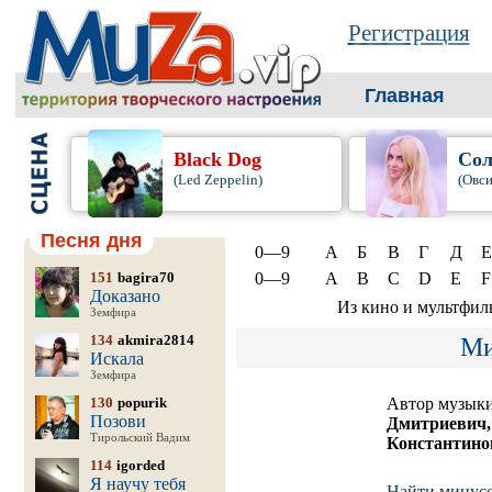
Регистрация
Главная
Black Dog
Сол
(Led Zeppelin)
(Овси
Песня дня
0—9
А
Б
В
Г
Д
Е
151
bagira70
0—9
A
B
C
D
E
F
Доказано
Из кино и мультфил
Земфира
134
akmira2814
Ми
Искала
Земфира
130
popurik
Автор музык
Позови
Дмитриевич,
Тирольский Вадим
Константино
114
igorded
Я научу тебя
Найти минус