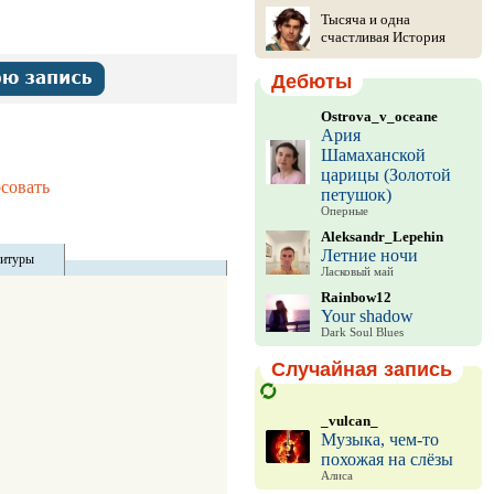
Тысяча и одна
счастливая История
Дебюты
Ostrova_v_oceane
Ария
Шамаханской
царицы (Золотой
совать
петушок)
Оперные
Aleksandr_Lepehin
Летние ночи
титуры
Ласковый май
Rainbow12
Your shadow
Dark Soul Blues
Случайная запись
_vulcan_
Музыка, чем-то
похожая на слёзы
Алиса