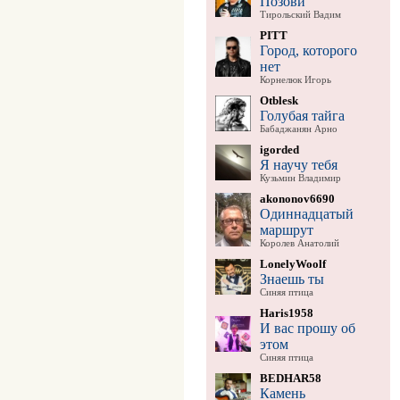
Позови
Тирольский Вадим
PITT
Город, которого
нет
Корнелюк Игорь
Otblesk
Голубая тайга
Бабаджанян Арно
igorded
Я научу тебя
Кузьмин Владимир
akononov6690
Одиннадцатый
маршрут
Королев Анатолий
LonelyWoolf
Знаешь ты
Синяя птица
Haris1958
И вас прошу об
этом
Синяя птица
BEDHAR58
Камень