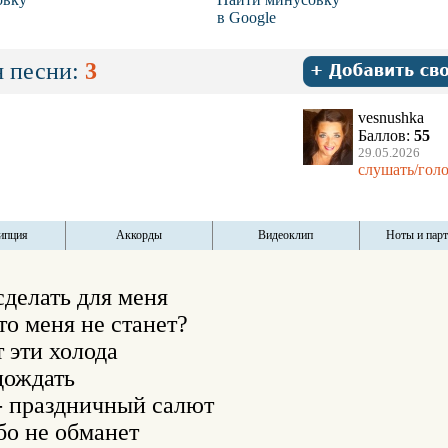
в Google
 песни:
3
vesnushka
Баллов:
55
29.05.2026
слушать/голо
ипция
Аккорды
Видеоклип
Ноты и пар
делать для меня

то меня не станет?

 эти холода

ождать

- праздничный салют

о не обманет
