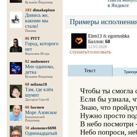
Кузьмин Владимир
в Яндексе
103
dimakapitan
Дивись же,
Примеры исполнения
какими мы
стали!
Пикник
Elen13
&
egorrushka
86
PITT
Баллов:
68
Город, которого
12.05.2026
нет
слушать/голосовать
Корнелюк Игорь
82
muhomorr
Мне одиноко,
Текст
детка
Транскр
Кузьмин Владимир
68
milana18
Там, где клён
Чтобы ты смогла с
шумит
Если бы узнала, ч
Дроздов Сергей
Знаю, что пройдут
66
barmen
Море Азовское
Нужно просто под
Бажиновский
Владимир
В небо посмотри 
58
akononov6690
Небо попроси, неб
Одиннадцатый