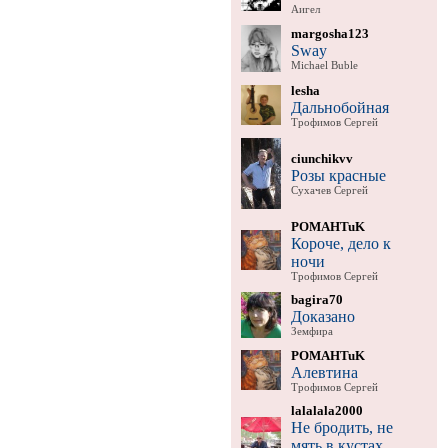
Аигел
margosha123
Sway
Michael Buble
lesha
Дальнобойная
Трофимов Сергей
ciunchikvv
Розы красные
Сухачев Сергей
POMAHTuK
Короче, дело к
ночи
Трофимов Сергей
bagira70
Доказано
Земфира
POMAHTuK
Алевтина
Трофимов Сергей
lalalala2000
Не бродить, не
мять в кустах