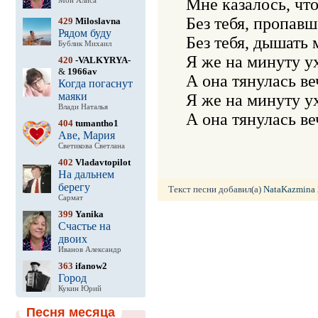
Мне казалось, что
Мон Алиса
Без тебя, пропавше
429
Miloslavna
Рядом буду
Без тебя, дышать 
Бублик Михаил
Я же на минуту ух
420
-VALKYRYA-
&
1966av
А она тянулась ве
Когда погаснут
маяки
Я же на минуту ух
Влади Наталья
А она тянулась ве
404
tumantho1
Аве, Мария
Светикова Светлана
402
Vladavtopilot
На дальнем
берегу
Текст песни добавил(а)
NataKazmina
Сармат
399
Yanika
Счастье на
двоих
Иванов Александр
363
ifanow2
Город
Кукин Юрий
Песня месяца