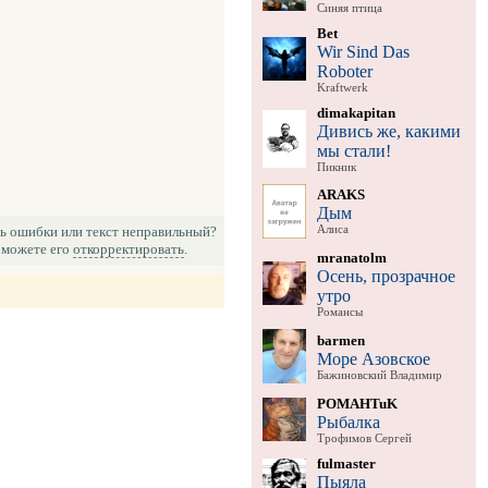
Синяя птица
Bet
Wir Sind Das
Roboter
Kraftwerk
dimakapitan
Дивись же, какими
мы стали!
Пикник
ARAKS
Дым
Алиса
ь ошибки или текст неправильный?
можете его
откорректировать
.
mranatolm
Осень, прозрачное
утро
Романсы
barmen
Море Азовское
Бажиновский Владимир
POMAHTuK
Рыбалка
Трофимов Сергей
fulmaster
Пыяла