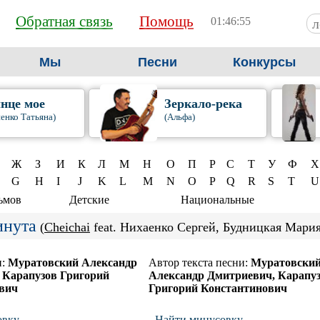
Обратная связь
Помощь
01:46:56
Мы
Песни
Конкурсы
нце мое
Зеркало-река
енко Татьяна)
(Альфа)
Ж
З
И
К
Л
М
Н
О
П
Р
С
Т
У
Ф
Х
G
H
I
J
K
L
M
N
O
P
Q
R
S
T
U
ьмов
Детские
Национальные
нута
(
Cheichai
feat. Нихаенко Сергей, Будницкая Мария
и:
Муратовский Александр
Автор текста песни:
Муратовски
 Карапузов Григорий
Александр Дмитриевич, Карапу
вич
Григорий Константинович
овку
Найти минусовку