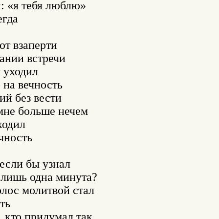
: «я тебя люблю»

гда

т взаперти

ании встречи

 уходил

 на вечность

ий без вести

мне больше нечем

одил

чность

если бы узнал

 лишь одна минута?

лос молитвой стал

ь

 кто придумал так
