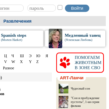
Развлечения
Spanish steps
Медленный танец
(Morten Harket)
(Успенская Любовь)
Ц
Ч
Ш
Э
Ю
Я
ПОМОГАЕМ
V
W
X
Y
Z
ЖИВОТНЫМ
В ЗОНЕ СВО
Разное
)
ART-Ланчи
Чудесный сон
й
зов
"Сон и пробуждение
пустоты", 1-ая серия
фильма