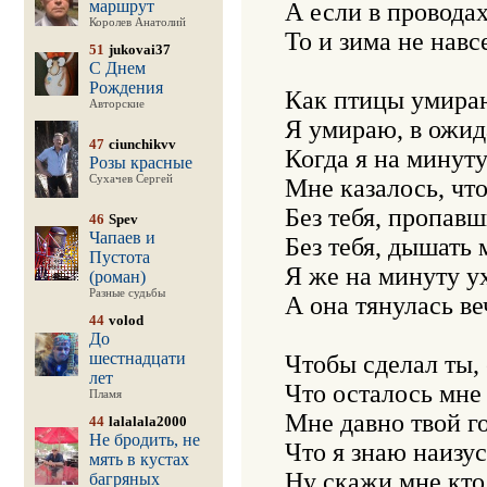
маршрут
А если в проводах
Королев Анатолий
То и зима не навсе
51
jukovai37
С Днем
Рождения
Как птицы умираю
Авторские
Я умираю, в ожид
47
ciunchikvv
Когда я на минуту
Розы красные
Сухачев Сергей
Мне казалось, что
Без тебя, пропавш
46
Spev
Чапаев и
Без тебя, дышать 
Пустота
Я же на минуту ух
(роман)
Разные судьбы
А она тянулась ве
44
volod
До
шестнадцати
Чтобы сделал ты, 
лет
Что осталось мне
Пламя
Мне давно твой го
44
lalalala2000
Не бродить, не
Что я знаю наизуст
мять в кустах
Ну скажи мне кто,
багряных