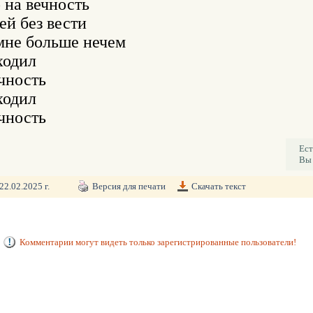
 на вечность

й без вести

мне больше нечем

одил

чность

одил

чность
Ест
Вы 
22.02.2025 г.
Версия для печати
Скачать текст
Комментарии могут видеть только зарегистрированные пользователи!