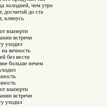
да холодней, чем утро

, досчитай до ста

, клянусь

т взаперти

ании встречи

у уходил

 на вечность

й без вести

мне больше нечем

ходил

чность

чность

т взаперти

ании встречи

у уходил
