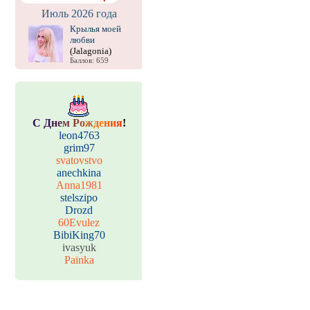
Июль 2026 года
Крылья моей
любви
(Jalagonia)
Баллов: 659
С
Д
н
е
м
Р
о
ж
д
е
н
и
я
!
leon4763
grim97
svatovstvo
anechkina
Anna1981
stelszipo
Drozd
60Evulez
BibiKing70
ivasyuk
Painka