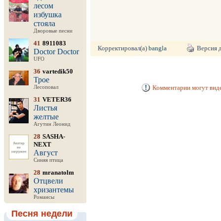
лесом
избушка
стояла
Дворовые песни
41
8911083
Корректировал(а)
bangla
Версия 
Doctor Doctor
UFO
36
vartedik50
Трое
Комментарии могут виде
Лесоповал
31
VETER36
Листья
желтые
Агутин Леонид
28
SASHA-
NEXT
Август
Синяя птица
28
mranatolm
Отцвели
хризантемы
Романсы
Песня недели