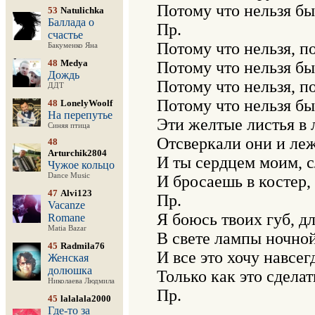
Потому что нельзя быт
53
Natulichka
Баллада о
Пр.

счастье
Потому что нельзя, по
Бакуменко Яна
48
Medya
Потому что нельзя быт
Дождь
Потому что нельзя, по
ДДТ
Потому что нельзя быт
48
LonelyWoolf
На перепутье
Эти желтые листья в 
Синяя птица
Отсверкали они и лежа
48
Arturchik2804
И ты сердцем моим, с
Чужое кольцо
Dance Music
И бросаешь в костер, 
47
Alvi123
Пр.

Vacanze
Я боюсь твоих губ, дл
Romane
Matia Bazar
В свете лампы ночной 
45
Radmila76
И все это хочу навсегд
Женская
долюшка
Только как это сделать
Николаева Людмила
Пр.

45
lalalala2000
Где-то за