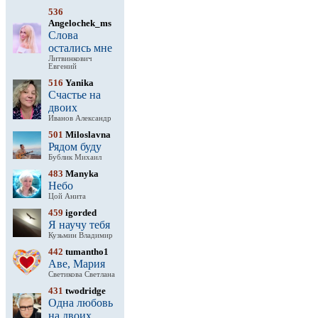
536
Angelochek_ms
Слова
остались мне
Литвинкович
Евгений
516
Yanika
Счастье на
двоих
Иванов Александр
501
Miloslavna
Рядом буду
Бублик Михаил
483
Manyka
Небо
Цой Анита
459
igorded
Я научу тебя
Кузьмин Владимир
442
tumantho1
Аве, Мария
Светикова Светлана
431
twodridge
Одна любовь
на двоих