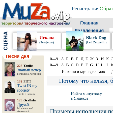
Регистрация
Обрат
Главная
Развлечения
Искала
Black Dog
(Земфира)
(Led Zeppelin)
Песня дня
0—9
А
Б
В
Г
Д
Е
Ж
З
И
К
0—9
A
B
C
D
E
F
G
H
I
J
228
Yanika
Званый вечер
Из кино и мультфильмов
Голицына Катерина
Потому что нельзя, 
132
PITT
Twist IN my
sobriety
Найти минусовку
Tanita Tikaram
в Яндексе
128
Grafinia
Дружба
Могилевский
Примеры исполнения п
Анатолий