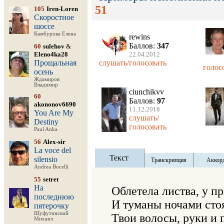
51
105
Iren-Loren
Скоростное
шоссе
Камбурова Елена
rewins
Баллов:
347
60
sulehov
&
Eleno4ka28
22.04.2012
Прощальная
слушать/голосовать
голос
осень
Ждамиров
Владимир
ciunchikvv
60
Баллов:
97
akononov6690
11.12.2018
You Are My
слушать/
Destiny
голосовать
Paul Anka
56
Alex-sir
La voce del
Текст
silensio
Транскрипция
Аккор
Andrea Bocelli
55
setret
На
Облетела листва, у пр
последнюю
И туманы ночами стоят
пятерочку
Шуфутинский
Твои волосы, руки и п
Михаил