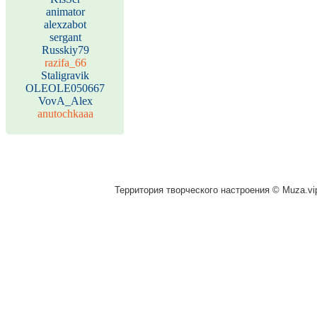
animator
alexzabot
sergant
Russkiy79
razifa_66
Staligravik
OLEOLE050667
VovA_Alex
anutochkaaa
Территория творческого настроения © Muza.vip