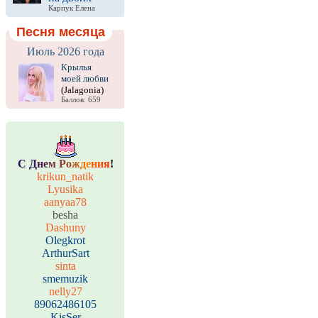
Карпук Елена
Песня месяца
Июль 2026 года
Крылья
моей любви
(Jalagonia)
Баллов: 659
С
Д
н
е
м
Р
о
ж
д
е
н
и
я
!
krikun_natik
Lyusika
aanyaa78
besha
Dashuny
Olegkrot
ArthurSart
sinta
smemuzik
nelly27
89062486105
KisSer