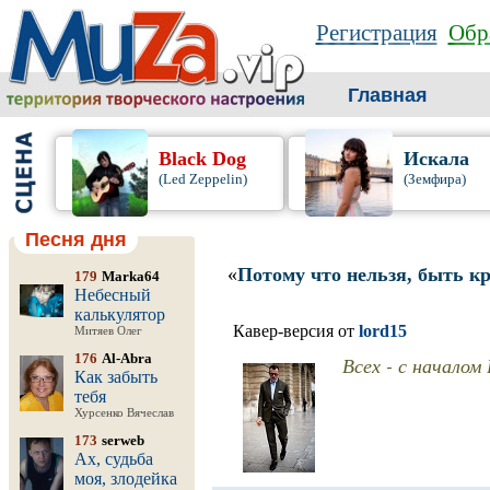
Регистрация
Обр
Главная
Black Dog
Искала
(Led Zeppelin)
(Земфира)
Песня дня
«
Потому что нельзя, быть к
179
Marka64
Небесный
калькулятор
Кавер-версия от
lord15
Митяев Олег
176
Al-Abra
Всех - с начало
Как забыть
тебя
Хурсенко Вячеслав
173
serweb
Ах, судьба
моя, злодейка