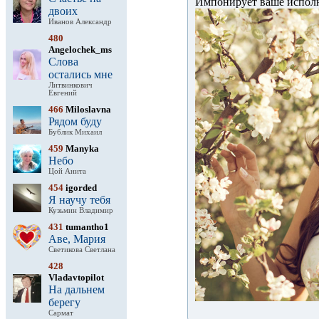
Импонирует ваше исполн
двоих
Иванов Александр
480
Angelochek_ms
Слова
остались мне
Литвинкович
Евгений
466
Miloslavna
Рядом буду
Бублик Михаил
459
Manyka
Небо
Цой Анита
454
igorded
Я научу тебя
Кузьмин Владимир
431
tumantho1
Аве, Мария
Светикова Светлана
428
Vladavtopilot
На дальнем
берегу
Сармат