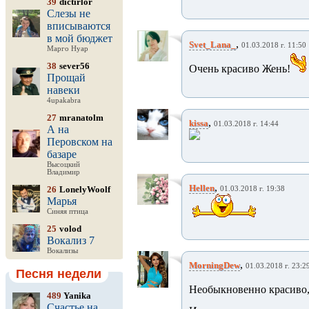
39
dictirlor
Слезы не
вписываются
в мой бюджет
,
Svet_Lana_
01.03.2018 г. 11:50
Марго Нуар
38
sever56
Очень красиво Жень!
Прощай
навеки
4upakabra
27
mranatolm
,
kissa
01.03.2018 г. 14:44
А на
Перовском на
базаре
Высоцкий
Владимир
,
Hellen
26
LonelyWoolf
01.03.2018 г. 19:38
Марья
Синяя птица
25
volod
Вокализ 7
Вокализы
,
MorningDew
01.03.2018 г. 23:2
Песня недели
Необыкновенно красиво, 
489
Yanika
Счастье на