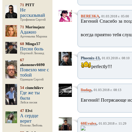
71
PITT
Не
рассказывай
,
BERE3KA
01.03.2018 г. 05:00
Трофимов Сергей
Евгений Спасибо за поздр
71
Marinajazz
Адажио
всегда приятно тебя слушат
Артемьева Марина
68
Mingo57
Песни боль
Портной Леонид
,
Phoenix-13
01.03.2018 г. 08:10
67
akononov6690
perfectly!!!
Повезло мне с
тобой
Одинцов Сергей
54
ciunchikvv
,
liudap
01.03.2018 г. 08:13
Где же ты
была
Евгений! Потрясающе и
Лейся песня
47
Elvi
А сердце
верит
,
60Evulez
01.03.2018 г. 11:29
Попова Любовь