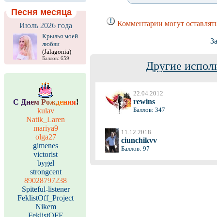
Песня месяца
Комментарии могут оставлять
Июль 2026 года
Крылья моей
З
любви
(Jalagonia)
Баллов: 659
Другие испол
22.04.2012
rewins
С
Д
н
е
м
Р
о
ж
д
е
н
и
я
!
Баллов: 347
kulav
Natik_Laren
mariya9
11.12.2018
olga27
ciunchikvv
gimenes
Баллов: 97
victorist
bygel
strongcent
89028797238
Spiteful-listener
FeklistOff_Project
Nikem
FeklistOFF