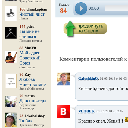
Трегубов Виктор
Баллов:
00:00
84
166
dimakapitan
Чистый лист
Нэнси
144
ptica
Ты мне не
снишься
Поющие гитары
88
MusV0
Мой адрес
Советский
Комментарии пользователей к 
Союз
Самоцветы
80
Zay
,
GalushkinO
Любовь
01.03.2018 г. 01:03
живёт во мне
Евгений,очень достойное
Suno (Нейросеть)
79
merus
Дансинг-герл
Вертинский
Александр
,
VLODEK
01.03.2018 г. 02:07
75
Jekabolshoy
Тюбик
Красиво спел, Женя!!!!
Третьяков Виктор