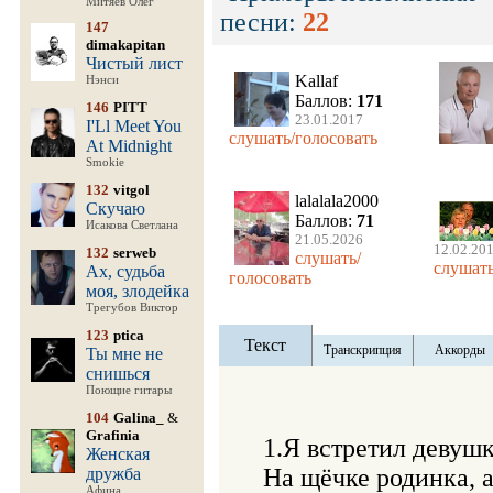
Митяев Олег
песни:
22
147
dimakapitan
Чистый лист
Kallaf
Нэнси
Баллов:
171
146
PITT
23.01.2017
I'Ll Meet You
слушать/голосовать
At Midnight
Smokie
132
vitgol
lalalala2000
Скучаю
Баллов:
71
Исакова Светлана
21.05.2026
12.02.20
132
serweb
слушать/
слушать
Ах, судьба
голосовать
моя, злодейка
Трегубов Виктор
123
ptica
Текст
Транскрипция
Аккорды
Ты мне не
снишься
Поющие гитары
104
Galina_
&
Grafinia
1.Я встретил девуш
Женская
На щёчке родинка, а 
дружба
Афина