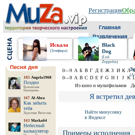
Регистрация
Обра
Главная
Развлечения
Искала
Black
(Земфира)
Dog
(Led
Zeppelin)
Песня дня
З
0—9
А
Б
В
Г
Д
Е
Ж
З
И
К
Л
(А
183
Angela1968
0—9
A
B
C
D
E
F
G
H
I
J
K
Поздно
Из кино и мультфильмов
Д
Бужинская
Екатерина
Я встретил де
167
Al-Abra
Как забыть
тебя
Найти минусовку
Хурсенко Вячеслав
в Яндексе
163
Marka64
Небесный
калькулятор
Примеры исполнения