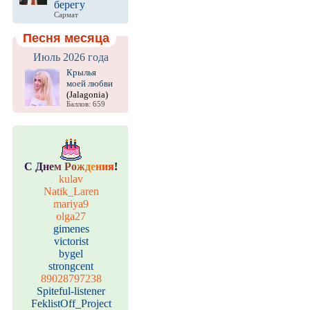
берегу
Сармат
Песня месяца
Июль 2026 года
Крылья
моей любви
(Jalagonia)
Баллов: 659
С
Д
н
е
м
Р
о
ж
д
е
н
и
я
!
kulav
Natik_Laren
mariya9
olga27
gimenes
victorist
bygel
strongcent
89028797238
Spiteful-listener
FeklistOff_Project