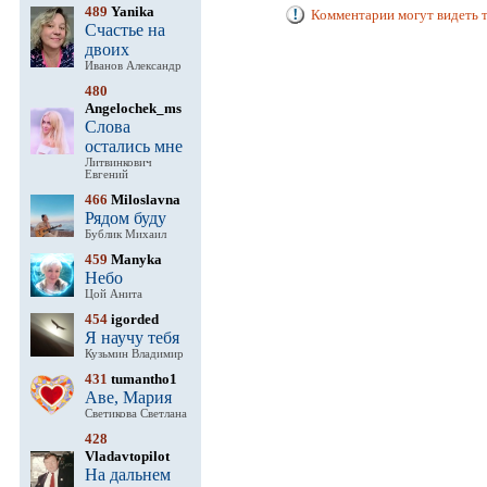
489
Yanika
Комментарии могут видеть т
Счастье на
двоих
Иванов Александр
480
Angelochek_ms
Слова
остались мне
Литвинкович
Евгений
466
Miloslavna
Рядом буду
Бублик Михаил
459
Manyka
Небо
Цой Анита
454
igorded
Я научу тебя
Кузьмин Владимир
431
tumantho1
Аве, Мария
Светикова Светлана
428
Vladavtopilot
На дальнем