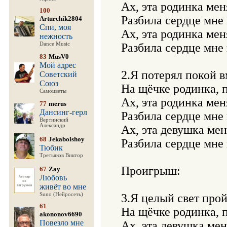
Ах, эта родинка мен
100
Разбила сердце мне 
Arturchik2804
Спи, моя
Ах, эта родинка мен
нежность
Dance Music
Разбила сердце мне 
83
MusV0
Мой адрес
2.Я потерял покой в
Советский
Союз
На щёчке родинка, п
Самоцветы
Ах, эта родинка мен
77
merus
Дансинг-герл
Разбила сердце мне 
Вертинский
Александр
Ах, эта девушка мен
68
Jekabolshoy
Разбила сердце мне 
Тюбик
Третьяков Виктор
Проигрыш:

67
Zay
Любовь
живёт во мне
Suno (Нейросеть)
3.Я целый свет прой
61
На щёчке родинка, п
akononov6690
Повезло мне
Ах, эта девушка мен