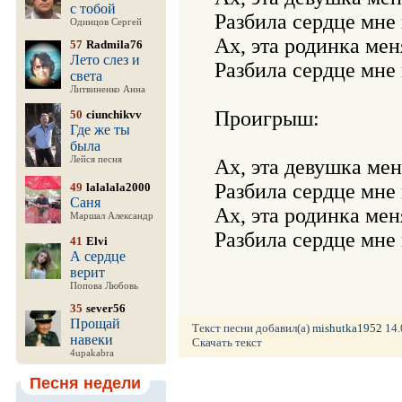
с тобой
Разбила сердце мне 
Одинцов Сергей
Ах, эта родинка мен
57
Radmila76
Лето слез и
Разбила сердце мне 
света
Литвиненко Анна
Проигрыш:

50
ciunchikvv
Где же ты
была
Лейся песня
Ах, эта девушка мен
Разбила сердце мне 
49
lalalala2000
Саня
Ах, эта родинка мен
Маршал Александр
41
Elvi
А сердце
верит
Попова Любовь
35
sever56
Прощай
Текст песни добавил(а)
mishutka1952
14.
навеки
Скачать текст
4upakabra
Песня недели