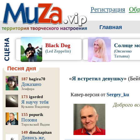
Регистрация
Обр
Главная
Black Dog
Солнце м
(Led Zeppelin)
(Овсиенко
Татьяна)
Песня дня
«
Я встретил девушку
» (Бей
187
bagira70
Доказано
Земфира
Кавер-версия от
Sergey_ku
173
igorded
Я научу тебя
Доброго вс
Кузьмин Владимир
155
popurik
Позови
Тирольский Вадим
149
dimakapitan
Дивись же,