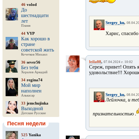
46
volod
До
шестнадцати
лет
,
Sergey_ku
08.04.20
Пламя
Харис, спасиб
44
VYP
Как хорошо в
стране
советской жить
Кочетков Михаил
,
leila08
36
sever56
07.04.2024 г. 10:02
Сереж, привет! Опять я 
Без тебя
удовольствие!!! Хорош
Хоралов Аркадий
34
regina74
Мой мир
наполнен
,
Sergey_ku
08.04.20
Алькасар
Лейлочка, и теб
33
jemchujinka
Выходной
признательностью .
Детские Русские
Песня недели
525
Yanika