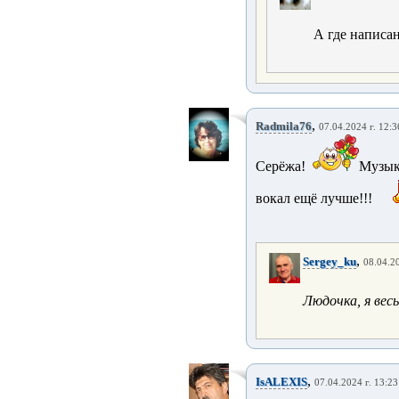
А где написа
,
Radmila76
07.04.2024 г. 12:3
Серёжа!
Музык
вокал ещё лучше!!!
,
Sergey_ku
08.04.20
Людочка, я вес
,
IsALEXIS
07.04.2024 г. 13:23