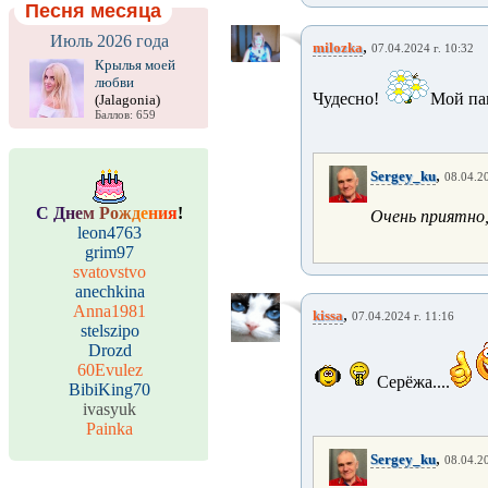
Песня месяца
Июль 2026 года
,
milozka
07.04.2024 г. 10:32
Крылья моей
любви
Чудесно!
Мой па
(Jalagonia)
Баллов: 659
,
Sergey_ku
08.04.20
С
Д
н
е
м
Р
о
ж
д
е
н
и
я
!
Очень приятно,
leon4763
grim97
svatovstvo
anechkina
Anna1981
,
kissa
07.04.2024 г. 11:16
stelszipo
Drozd
60Evulez
Серёжа....
BibiKing70
ivasyuk
Painka
,
Sergey_ku
08.04.20