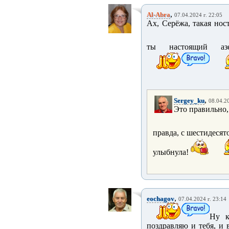
,
Al-Abra
07.04.2024 г. 22:05
Ах, Серёжа, такая нос
ты настоящий азер
,
Sergey_ku
08.04.20
Это правильно,
правда, с шестидеся
улыбнула!
,
eochagov
07.04.2024 г. 23:14
Ну к
поздравляю и тебя, и 