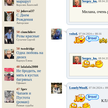
,
маршрут
Sergey_ku
08.04.20
Королев Анатолий
52
jukovai37
Милана, очень 
С Днем
Рождения
Авторские
50
ciunchikvv
,
volod
07.04.2024 г. 08:16
Розы красные
Сухачев Сергей
50
twodridge
Одна любовь на
двоих
,
Sergey_ku
08.04.20
Карпук Елена
48
lalalala2000
Не бродить, не
мять в кустах
багряных
Ефимыч
,
LonelyWoolf
07.04.2024 г. 0
47
Spev
Чапаев и
Пустота
КЛА
(роман)
Разные судьбы