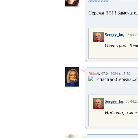
Серёжа !!!!!!! Замечатель
,
Sergey_ku
08.04.20
Очень рад, Толя 
,
Nika3
07.04.2024 г. 15:59
- спасиБо,Серёжа..
,
Sergey_ku
08.04.20
Надюша, и мне 