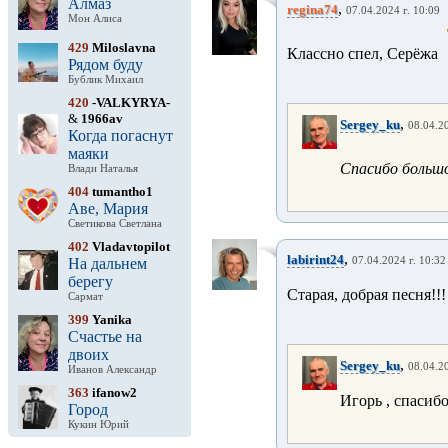
Алмаз
,
regina74
07.04.2024 г. 10:09
Мон Алиса
429
Miloslavna
Классно спел, Серёжа
Рядом буду
Бублик Михаил
420
-VALKYRYA-
&
1966av
,
Sergey_ku
08.04.20
Когда погаснут
маяки
Спасибо большо
Влади Наталья
404
tumantho1
Аве, Мария
Светикова Светлана
402
Vladavtopilot
,
labirint24
На дальнем
07.04.2024 г. 10:32
берегу
Старая, добрая песня!!! 
Сармат
399
Yanika
Счастье на
двоих
,
Sergey_ku
08.04.20
Иванов Александр
363
ifanow2
Игорь , спасиб
Город
Кукин Юрий