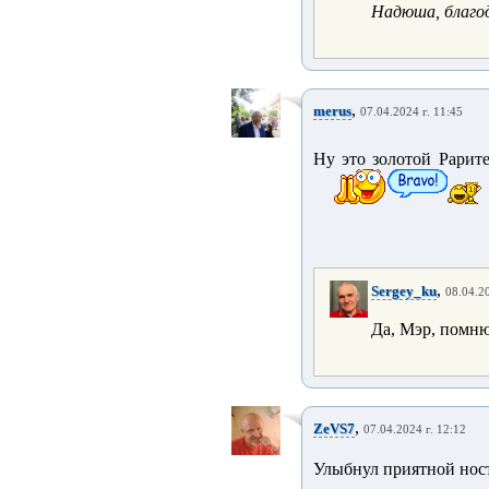
Надюша, благо
,
merus
07.04.2024 г. 11:45
Ну это золотой Рарите
,
Sergey_ku
08.04.20
Да, Мэр, помн
,
ZeVS7
07.04.2024 г. 12:12
Улыбнул приятной ност