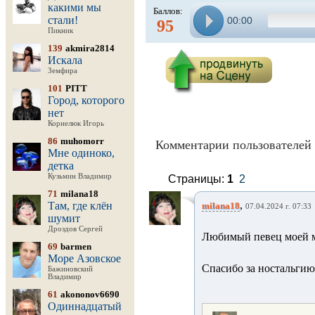
какими мы
Баллов:
стали!
00:00
95
Пикник
139
akmira2814
Искала
Земфира
101
PITT
Город, которого
нет
Корнелюк Игорь
86
muhomorr
Комментарии пользователей 
Мне одиноко,
детка
Кузьмин Владимир
Страницы:
1
2
71
milana18
,
Там, где клён
milana18
07.04.2024 г. 07:33
шумит
Дроздов Сергей
Любимый певец моей 
69
barmen
Море Азовское
Спасибо за ностальгию
Бажиновский
Владимир
61
akononov6690
Одиннадцатый