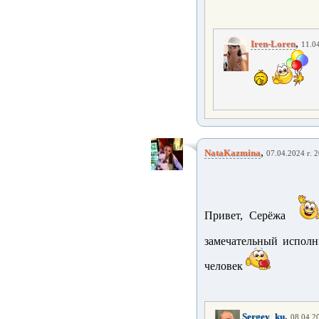
,
Iren-Loren
11.04
,
NataKazmina
07.04.2024 г. 
Привет, Серёжа
замечательный испол
человек
,
Sergey_ku
08.04.20