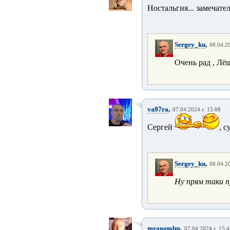
Ностальгия... замечате
,
Sergey_ku
08.04.20
Очень рад , Лё
,
va97ra
07.04.2024 г. 15:08
Сергей
, с
,
Sergey_ku
08.04.20
Ну прям таки пу
,
mranatolm
07.04.2024 г. 15: