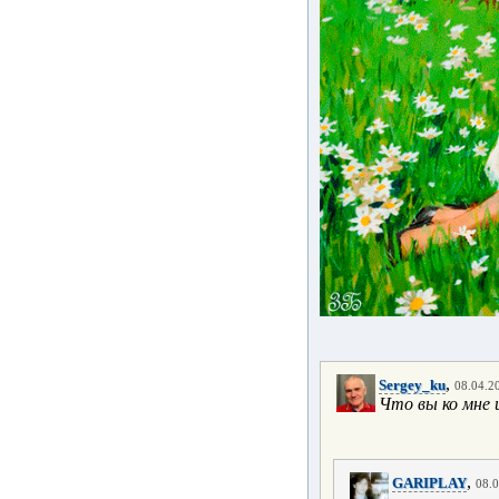
,
Sergey_ku
08.04.20
Что вы ко мне
,
GARIPLAY
08.0