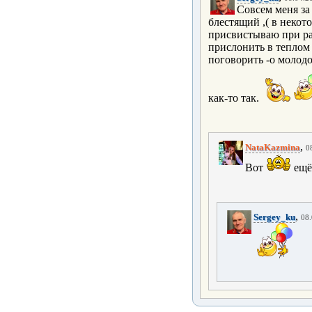
Совсем меня за
блестящий ,( в некот
присвистываю при ра
прислонить в теплом 
поговорить -о молодос
как-то так.
,
NataKazmina
0
Вот
ещё
,
Sergey_ku
08.