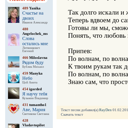
489
Yanika
Так долго искали и 
Счастье на
двоих
Теперь вдвоем до сам
Иванов Александр
Готовы ли мы, смож
480
Angelochek_ms
Понять, что любовь 
Слова
остались мне
Литвинкович
Припев: 

Евгений
По волнам, по волна
466
Miloslavna
Рядом буду
К твоим рукам так до
Бублик Михаил
По волнам, по волна-
459
Manyka
Небо
Знаю сам, что просто
Цой Анита
454
igorded
Я научу тебя
Кузьмин Владимир
431
tumantho1
Аве, Мария
Текст песни добавил(а)
RayDen
01.02.201
Светикова Светлана
Скачать текст
428
Vladavtopilot