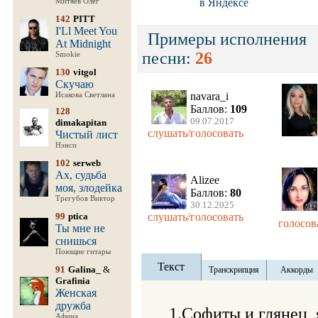
в Яндексе
Митяев Олег
142
PITT
I'Ll Meet You
Примеры исполнения
At Midnight
песни:
26
Smokie
130
vitgol
Скучаю
navara_i
Исакова Светлана
Баллов:
109
128
09.07.2017
dimakapitan
слушать/голосовать
Чистый лист
Нэнси
102
serweb
Ах, судьба
Alizee
моя, злодейка
Баллов:
80
Трегубов Виктор
30.12.2025
99
ptica
слушать/голосовать
голосов
Ты мне не
снишься
Поющие гитары
Текст
91
Galina_
&
Транскрипция
Аккорды
Grafinia
Женская
дружба
1.Софиты и глянец, 
Афина