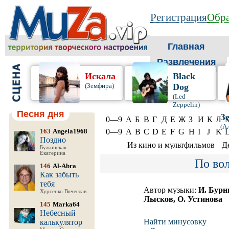
Регистрация
Обра
Главная
Развлечения
Искала
Black
(Земфира)
Dog
(Led
Zeppelin)
Песня дня
З
0—9
А
Б
В
Г
Д
Е
Ж
З
И
К
Л
(А
163
Angela1968
0—9
A
B
C
D
E
F
G
H
I
J
K
Поздно
Из кино и мультфильмов
Д
Бужинская
Екатерина
По во
146
Al-Abra
Как забыть
тебя
Автор музыки:
И. Бурн
Хурсенко Вячеслав
Лысков, О. Устинова
145
Marka64
Небесный
Найти минусовку
калькулятор