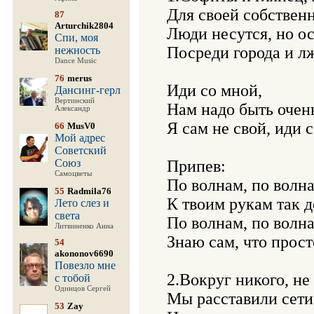
Для своей собственн
87
Arturchik2804
Люди несутся, но ос
Спи, моя
Посреди города и лж
нежность
Dance Music
76
merus
Иди со мной, 

Дансинг-герл
Вертинский
Нам надо быть очень 
Александр
Я сам не свой, иди с
66
MusV0
Мой адрес
Советский
Союз
Припев: 

Самоцветы
По волнам, по волна
55
Radmila76
К твоим рукам так до
Лето слез и
света
По волнам, по волна-
Литвиненко Анна
Знаю сам, что просто
54
akononov6690
Повезло мне
2.Вокруг никого, не 
с тобой
Одинцов Сергей
Мы расставили сети д
53
Zay