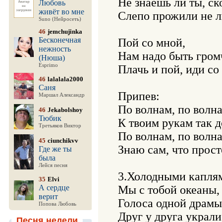
Не знаешь ли ты, ск
Любовь
живёт во мне
Слепо прожили не л
Suno (Нейросеть)
46
jemchujinka
Бесконечная
Пой со мной, 

нежность
Нам надо быть громче
(Нюша)
Esprimo
Плачь и пой, иди со 
46
lalalala2000
Саня
Припев: 

Маршал Александр
По волнам, по волна
46
Jekabolshoy
Тюбик
К твоим рукам так до
Третьяков Виктор
По волнам, по волна-
45
ciunchikvv
Знаю сам, что просто
Где же ты
была
Лейся песня
3.Холодными каплями
35
Elvi
А сердце
Мы с тобой океаны, 
верит
Голоса одной драмы 
Попова Любовь
Друг у друга украли
Песня недели