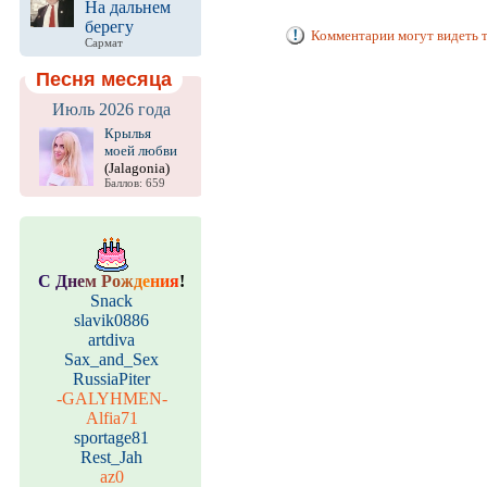
На дальнем
берегу
Комментарии могут видеть т
Сармат
Песня месяца
Июль 2026 года
Крылья
моей любви
(Jalagonia)
Баллов: 659
С
Д
н
е
м
Р
о
ж
д
е
н
и
я
!
Snack
slavik0886
artdiva
Sax_and_Sex
RussiaPiter
-GALYHMEN-
Alfia71
sportage81
Rest_Jah
az0