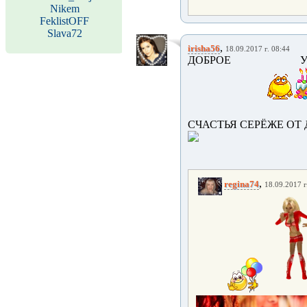
Nikem
FeklistOFF
Slava72
,
irisha56
18.09.2017 г. 08:44
ДОБРОЕ УТРО,
СЧАСТЬЯ СЕРЁЖЕ ОТ
,
regina74
18.09.2017 г