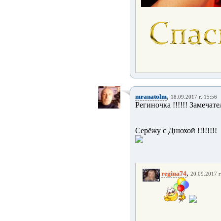
,
mranatolm
18.09.2017 г. 15:56
Региночка !!!!!! Замечате
Серёжу с Днюхой !!!!!!!!
,
regina74
20.09.2017 г