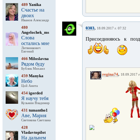
489
Yanika
Счастье на
двоих
Иванов Александр
480
,
0303
18.09.2017 г. 07:32
Angelochek_ms
Слова
Присоединяюсь к поз
остались мне
Литвинкович
Евгений
466
Miloslavna
Рядом буду
Бублик Михаил
,
regina74
18.09.2017 г
459
Manyka
Небо
Цой Анита
454
igorded
Я научу тебя
Кузьмин Владимир
431
tumantho1
Аве, Мария
Светикова Светлана
428
Vladavtopilot
На дальнем