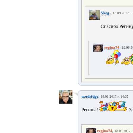
,
SNeg-
18.09.2017 г.
Спасибо Регин
,
regina74
19.09.2
,
twodridge
18.09.2017 г. 14:35
Региша!
З
,
regina74
18.09.2017 г