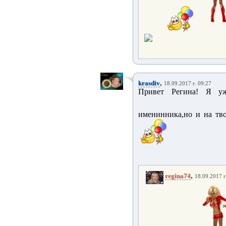
,
krasdiv
18.09.2017 г. 09:27
Привет Регина! Я у
именинника,но и на тво
,
regina74
18.09.2017 г