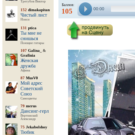
Трегубов Виктор
Баллов:
00:00
105
152
dimakapitan
Чистый лист
Нэнси
131
ptica
Ты мне не
снишься
Поющие гитары
107
Galina_
&
Grafinia
Женская
дружба
Афина
87
MusV0
Мой адрес
Советский
Союз
Самоцветы
79
merus
Дансинг-герл
Вертинский
Александр
75
Jekabolshoy
Тюбик