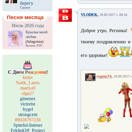
берегу
Сармат
,
VLODEK
18.09.2017 г. 08:26
Песня месяца
Июль 2026 года
Доброе утро, Регинка!
Крылья моей
любви
(Jalagonia)
твоему поздравлению и
Баллов: 659
его здоровье!
С
Д
н
е
м
Р
о
ж
д
е
н
и
я
!
,
regina74
kulav
18.09.2017 г
Natik_Laren
mariya9
olga27
gimenes
victorist
bygel
strongcent
89028797238
Spiteful-listener
FeklistOff_Project