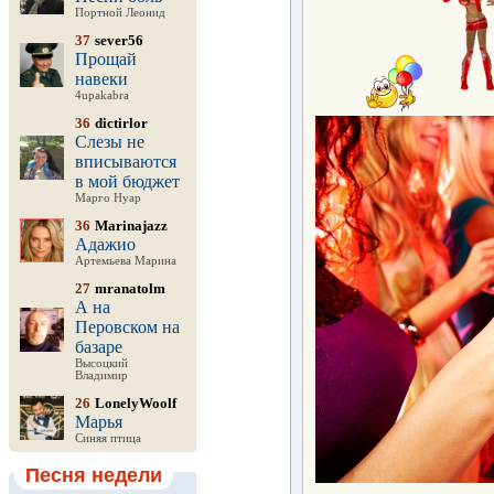
Портной Леонид
37
sever56
Прощай
навеки
4upakabra
36
dictirlor
Слезы не
вписываются
в мой бюджет
Марго Нуар
36
Marinajazz
Адажио
Артемьева Марина
27
mranatolm
А на
Перовском на
базаре
Высоцкий
Владимир
26
LonelyWoolf
Марья
Синяя птица
Песня недели