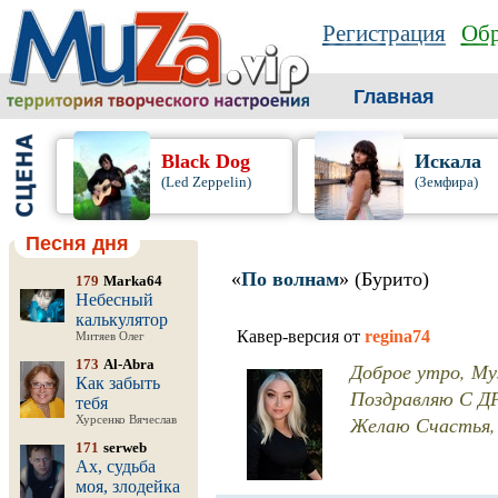
Регистрация
Обр
Главная
Black Dog
Искала
(Led Zeppelin)
(Земфира)
Песня дня
«
По волнам
» (Бурито)
179
Marka64
Небесный
калькулятор
Кавер-версия от
regina74
Митяев Олег
173
Al-Abra
Доброе утро, Му
Как забыть
Поздравляю С ДР
тебя
Желаю Счастья, 
Хурсенко Вячеслав
171
serweb
Ах, судьба
моя, злодейка