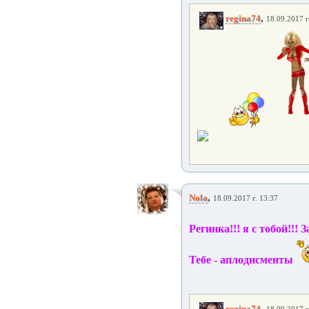
,
regina74
18.09.2017 г
,
Nola
18.09.2017 г. 13:37
Регинка!!! я с тобой!!
Тебе - аплодисменты
,
regina74