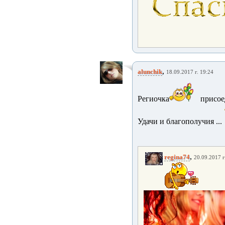
,
alunchik
18.09.2017 г. 19:24
Региочка
присоед
Удачи и благополучия ...
,
regina74
20.09.2017 г