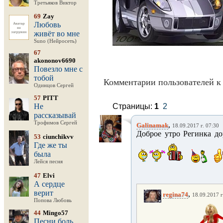
Третьяков Виктор
69
Zay
Любовь
живёт во мне
Suno (Нейросеть)
67
akononov6690
Повезло мне с
тобой
Комментарии пользователей к 
Одинцов Сергей
57
PITT
Не
Страницы:
1
2
рассказывай
Трофимов Сергей
,
Galinamak
18.09.2017 г. 07:30
Доброе утро Регинка дор
53
ciunchikvv
Где же ты
была
Лейся песня
47
Elvi
А сердце
верит
,
regina74
18.09.2017 г
Попова Любовь
44
Mingo57
Песни боль