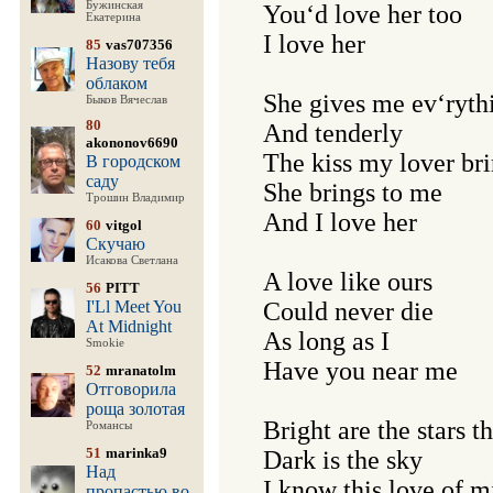
Бужинская
You‘d love her too

Екатерина
I love her

85
vas707356
Назову тебя
облаком
She gives me ev‘rythi
Быков Вячеслав
80
And tenderly

akononov6690
The kiss my lover bri
В городском
саду
She brings to me

Трошин Владимир
And I love her

60
vitgol
Скучаю
Исакова Светлана
A love like ours

56
PITT
I'Ll Meet You
Could never die

At Midnight
As long as I

Smokie
Have you near me

52
mranatolm
Отговорила
роща золотая
Bright are the stars th
Романсы
51
marinka9
Dark is the sky

Над
I know this love of mi
пропастью во