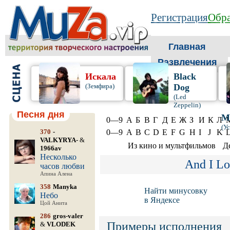
Регистрация
Обра
Главная
Развлечения
Искала
Black
(Земфира)
Dog
(Led
Zeppelin)
Песня дня
М
0—9
А
Б
В
Г
Д
Е
Ж
З
И
К
Л
(У
370
-
0—9
A
B
C
D
E
F
G
H
I
J
K
VALKYRYA-
&
Из кино и мультфильмов
Д
1966av
Несколько
And I Lo
часов любви
Апина Алена
358
Manyka
Найти минусовку
Небо
в Яндексе
Цой Анита
286
gros-valer
Примеры исполнения
&
VLODEK