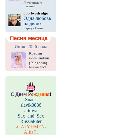
Литвинкович
Евгений
335
twodridge
Одна любовь
на двоих
Карпук Елена
Песня месяца
Июль 2026 года
Крылья
моей любви
(Jalagonia)
Баллов: 659
С
Д
н
е
м
Р
о
ж
д
е
н
и
я
!
Snack
slavik0886
artdiva
Sax_and_Sex
RussiaPiter
-GALYHMEN-
Alfia71