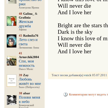
ржи
Will never die

Аллегрова Ирина
And I love her

48
Galina_
&
Grafinia
Женская
Bright are the stars th
дружба
Афина
Dark is the sky

45
Radmila76
I know this love of mi
Лето слез и
Will never die

света
Литвиненко Анна
And I love her
41
Arturchik2804
Спи, моя
нежность
Dance Music
39
Zay
Текст песни добавил(а)
vnick
05.07.2011 
Любовь
живёт во мне
Suno (Нейросеть)
38
alsar
Комментарии могут видеть т
Позови меня
в небо
Кемеровский
Евгений