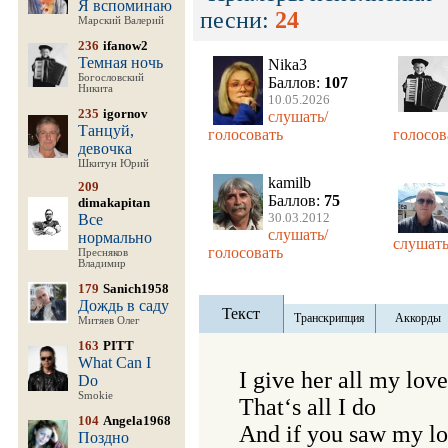
Я вспоминаю
песни:
24
Марский Валерий
236
ifanow2
Темная ночь
Nika3
Богословский
Баллов:
107
Никита
10.05.2026
235
igornov
слушать/
Танцуй,
голосовать
голосов
девочка
Шкитун Юрий
kamilb
209
Баллов:
75
dimakapitan
30.03.2012
Все
слушать/
нормально
слушать
голосовать
Пресняков
Владимир
179
Sanich1958
Дождь в саду
Текст
Транскрипция
Аккорды
Митяев Олег
163
PITT
What Can I
I give her all my love

Do
Smokie
That‘s all I do

104
Angela1968
And if you saw my lo
Поздно