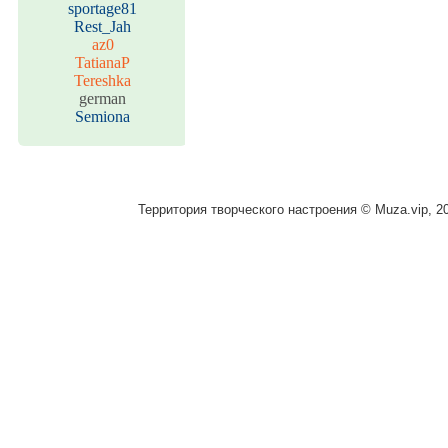
sportage81
Rest_Jah
az0
TatianaP
Tereshka
german
Semiona
Территория творческого настроения © Muza.vip, 2