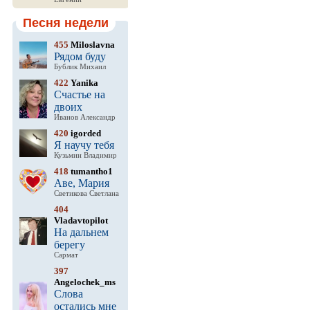
Песня недели
455
Miloslavna
Рядом буду
Бублик Михаил
422
Yanika
Счастье на
двоих
Иванов Александр
420
igorded
Я научу тебя
Кузьмин Владимир
418
tumantho1
Аве, Мария
Светикова Светлана
404
Vladavtopilot
На дальнем
берегу
Сармат
397
Angelochek_ms
Слова
остались мне