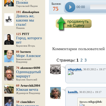
Позови
Баллов:
Тирольский Вадим
00:00
75
191
dimakapitan
Дивись же,
какими мы
стали!
Пикник
125
PITT
Город, которого
нет
Корнелюк Игорь
Комментарии пользователей 
80
barmen
Море Азовское
Бажиновский
Страницы:
1
2
3
Владимир
76
akononov6690
,
nikgajduk
30.03.2012 г. 19:17
Одиннадцатый
маршрут
Королев Анатолий
69
Arturchik2804
Южная мечта
,
kamilb
30.03.2012 г. 19:17
Ждамиров Владимир
nikgajduk
:
59
ciunchikvv
Цитата
Розы красные