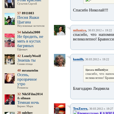
Сухачев Сергей
Спасибо Николай!!!
57
8911083
Песня Яшки
Цыгана
Неуловимые мстители
,
milaniya
30.03.2012 г. 19:22
54
lalalala2000
спасибо, что напомн
Не бродить, не
великолепно! Брависс
мять в кустах
багряных
Ефимыч
42
LonelyWoolf
,
kamilb
Знаешь ты
30.03.2012 г. 19:22
Синяя птица
milaniya
:
40
mranatolm
Цитата
спасибо, что напо
Осень,
великолепно! Брав
прозрачное
утро
Романсы
Благодарю Людмила
32
NikSFilm2014
&
silman
Темная ночь
Бернес Марк
,
TeoZorro
30.03.2012 г. 19:27
28
sulehov
Брависсимо,КАМИЛЬ!!