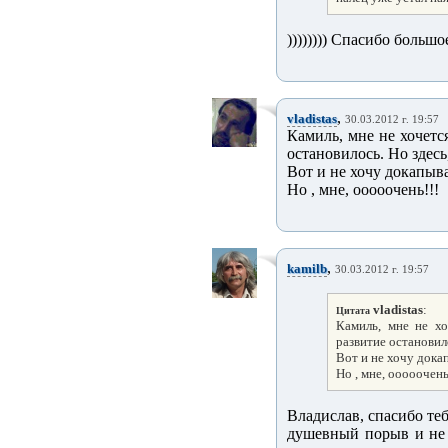
)))))))) Спасибо больш
,
vladistas
30.03.2012 г. 19:57
Камиль, мне не хочется
остановилось. Но здесь
Вот и не хочу докапыват
Но , мне, ооооочень!!!
,
kamilb
30.03.2012 г. 19:57
vladistas
:
Цитата
Камиль, мне не хо
развитие остановило
Вот и не хочу докап
Но , мне, ооооочень
Владислав, спасибо теб
душевный порыв и не 