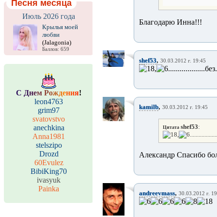
Песня месяца
Июль 2026 года
Благодарю Инна!!!
Крылья моей
любви
(Jalagonia)
Баллов: 659
,
shef53
30.03.2012 г. 19:45
,
...................без
С
Д
н
е
м
Р
о
ж
д
е
н
и
я
!
leon4763
,
kamilb
30.03.2012 г. 19:45
grim97
svatovstvo
shef53
:
anechkina
Цитата
,
................
Anna1981
stelszipo
Drozd
Александр Спасибо бол
60Evulez
BibiKing70
ivasyuk
Painka
,
andreevmass
30.03.2012 г. 1