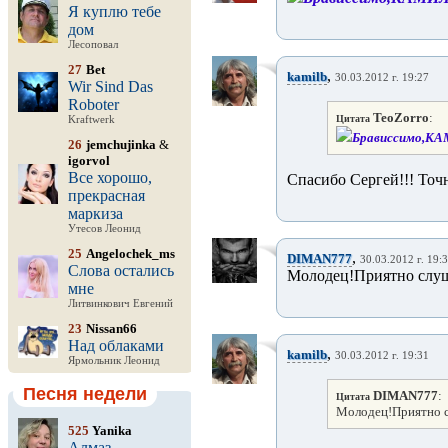
Я куплю тебе
дом
Лесоповал
27
Bet
,
kamilb
30.03.2012 г. 19:27
Wir Sind Das
Roboter
TeoZorro
:
Цитата
Kraftwerk
Брависсимо,КАМИ
26
jemchujinka
&
igorvol
Все хорошо,
Спасибо Сергей!!! Точн
прекрасная
маркиза
Утесов Леонид
25
Angelochek_ms
,
DIMAN777
30.03.2012 г. 19:
Слова остались
Молодец!Приятно слу
мне
Литвинкович Евгений
23
Nissan66
Над облаками
,
kamilb
30.03.2012 г. 19:31
Ярмольник Леонид
Песня недели
DIMAN777
:
Цитата
Молодец!Приятно 
525
Yanika
Алмаз