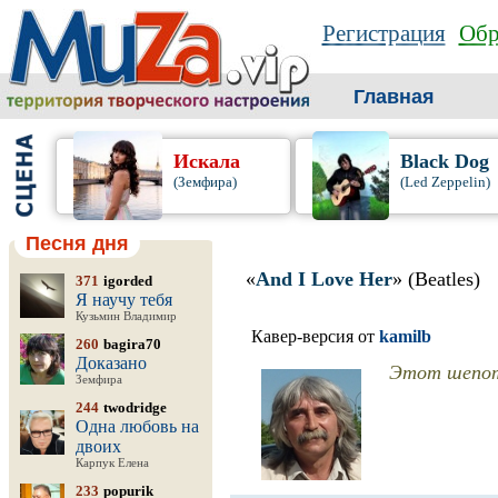
Регистрация
Обр
Главная
Искала
Black Dog
(Земфира)
(Led Zeppelin)
Песня дня
«
And I Love Her
» (Beatles)
371
igorded
Я научу тебя
Кузьмин Владимир
Кавер-версия от
kamilb
260
bagira70
Доказано
Этот шепот 
Земфира
244
twodridge
Одна любовь на
двоих
Карпук Елена
233
popurik