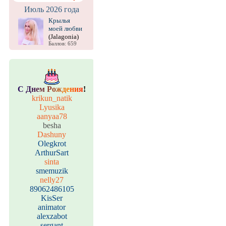
Июль 2026 года
Крылья
моей любви
(Jalagonia)
Баллов: 659
С
Д
н
е
м
Р
о
ж
д
е
н
и
я
!
krikun_natik
Lyusika
aanyaa78
besha
Dashuny
Olegkrot
ArthurSart
sinta
smemuzik
nelly27
89062486105
KisSer
animator
alexzabot
sergant