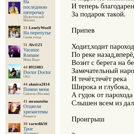
На
И теперь благодарен
последнюю
пятерочку
За подарок такой.  

Шуфутинский
Михаил
51
LonelyWoolf
Припев 

На перепутье
Синяя птица
51
Alvi123
Ходит,ходит пароход

Vacanze
По реке назад,вперёд
Romane
Matia Bazar
Возит с берега на бе
44
8911083
Замечательный народ
Doctor Doctor
И течёт,течёт река

UFO
44
akmira2814
Широка и глубока,

Помни меня
А гудок от парохода 
Catharsis (Москва)
41
mranatolm
Слышен всем из далек
Отцвели
хризантемы
Романсы
Проигрыш

36
vartedik50
Трое
Лесоповал