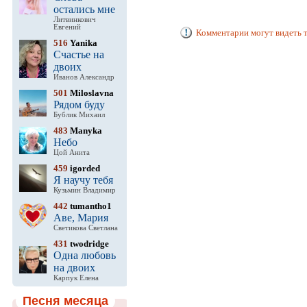
остались мне
Литвинкович
Евгений
Комментарии могут видеть т
516
Yanika
Счастье на
двоих
Иванов Александр
501
Miloslavna
Рядом буду
Бублик Михаил
483
Manyka
Небо
Цой Анита
459
igorded
Я научу тебя
Кузьмин Владимир
442
tumantho1
Аве, Мария
Светикова Светлана
431
twodridge
Одна любовь
на двоих
Карпук Елена
Песня месяца