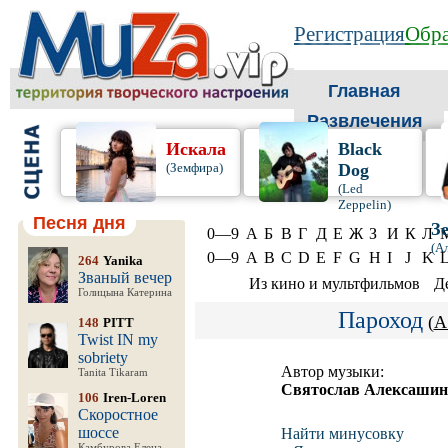
Регистрация
Обра
Главная
Развлечения
Искала
Black
(Земфира)
Dog
(Led
Zeppelin)
Песня дня
З
0—9
А
Б
В
Г
Д
Е
Ж
З
И
К
Л
(А
0—9
A
B
C
D
E
F
G
H
I
J
K
264
Yanika
Званый вечер
Из кино и мультфильмов
Д
Голицына Катерина
Пароход
(
A
148
PITT
Twist IN my
sobriety
Автор музыки:
Tanita Tikaram
Святослав Алексашин
106
Iren-Loren
Скоростное
шоссе
Найти минусовку
Камбурова Елена