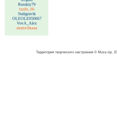
Russkiy79
razifa_66
Staligravik
OLEOLE050667
VovA_Alex
anutochkaaa
Территория творческого настроения © Muza.vip, 2