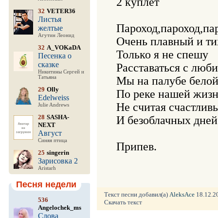
2 куплет

32
VETER36
Листья
Пароход,пароход,пар
желтые
Агутин Леонид
Очень плавный и тих
32
A_VOKaDA
Только я не спешу

Песенка о
сказке
Расставаться с люби
Никитины Сергей и
Татьяна
Мы на палубе белой
29
Olly
По реке нашей жизн
Edelweiss
Не считая счастливы
Julie Andrews
28
SASHA-
И безоблачных дней.
NEXT
Август
Синяя птица
25
singerin
Зарисовка 2
Aristarh
Песня недели
Текст песни добавил(а)
AleksAce
18.12.20
536
Скачать текст
Angelochek_ms
Слова