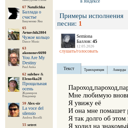
в Яндексе
67
Natulichka
Баллада о
Примеры исполнения
счастье
Бакуменко Яна
песни:
1
65
Arturchik2804
Semiona
Чужое кольцо
Баллов:
45
Dance Music
12.05.2026
63
слушать/голосовать
akononov6690
You Are My
Destiny
Paul Anka
Текст
Транскрипция
Аккорды
62
sulehov
&
Eleno4ka28
Прощальная
Пароход,пароход,пар
осень
Ждамиров
Мне любимую вновь 
Владимир
Я увижу её 

59
Alex-sir
La voce del
И она мне помашет р
silensio
Я так долго об этом 
Andrea Bocelli
Я ходил на знакомый
55
setret