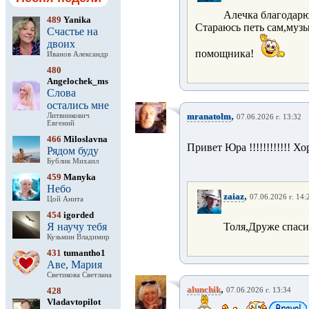
Алечка благодарю
489
Yanika
Стараюсь петь сам,муз
Счастье на
двоих
помощника!
Иванов Александр
480
Angelochek_ms
Слова
остались мне
,
mranatolm
Литвинкович
07.06.2026 г. 13:32
Евгений
466
Miloslavna
Привет Юра !!!!!!!!!!!! Хор
Рядом буду
Бублик Михаил
459
Manyka
Небо
,
zaiaz
07.06.2026 г. 14:
Цой Анита
454
igorded
Я научу тебя
Толя,Друже спаси
Кузьмин Владимир
431
tumantho1
Аве, Мария
Светикова Светлана
,
alunchik
428
07.06.2026 г. 13:34
Vladavtopilot