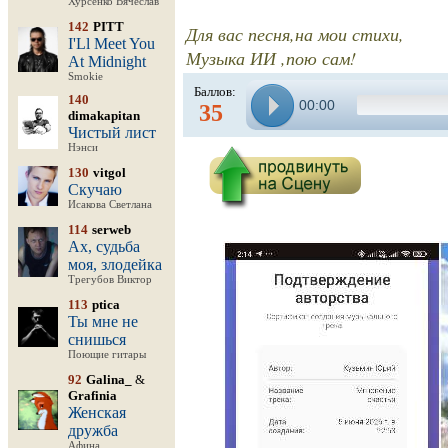
Хурсенко Вячеслав
142
PITT
Для вас песня,на мои стихи,
I'Ll Meet You
Музыка ИИ ,пою сам!
At Midnight
Smokie
Баллов:
140
00:00
35
dimakapitan
Чистый лист
Нэнси
130
vitgol
Скучаю
Исакова Светлана
114
serweb
Ах, судьба
моя, злодейка
Трегубов Виктор
113
ptica
Ты мне не
снишься
Поющие гитары
92
Galina_
&
Grafinia
Женская
дружба
Афина