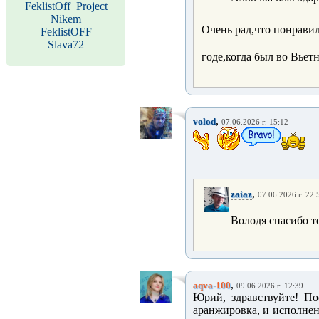
FeklistOff_Project
Nikem
Очень рад,что понравил
FeklistOFF
Slava72
годе,когда был во Вьет
,
volod
07.06.2026 г. 15:12
,
zaiaz
07.06.2026 г. 22:
Володя спасибо т
,
aqva-100
09.06.2026 г. 12:39
Юрий, здравствуйте! П
аранжировка, и исполнен