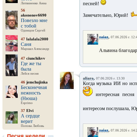
песней!
Литвиненко Анна
56
Замечательно, Юрий!
akononov6690
Повезло мне
с тобой
Одинцов Сергей
,
zaiaz
07.06.2026 г. 12:
47
lalalala2000
Саня
Маршал Александр
Альвина благодар
47
ciunchikvv
Где же ты
была
Лейся песня
,
aliara
07.06.2026 г. 13:30
46
jemchujinka
Когда музыка ИИ но исп
Бесконечная
нежность
интересная песня 
(Нюша)
Esprimo
интересом послушала, Ю
37
Elvi
А сердце
верит
Попова Любовь
,
zaiaz
07.06.2026 г. 14:
Песня недели