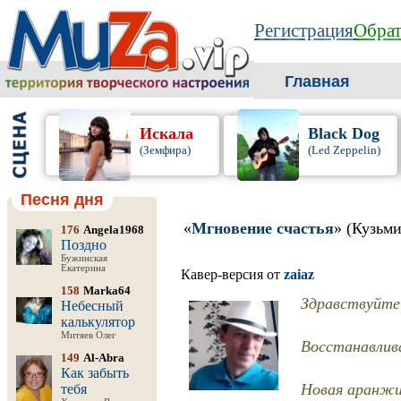
Регистрация
Обрат
Главная
Искала
Black Dog
(Земфира)
(Led Zeppelin)
Песня дня
«
Мгновение счастья
» (Кузьм
176
Angela1968
Поздно
Бужинская
Екатерина
Кавер-версия от
zaiaz
158
Marka64
Здравствуйте 
Небесный
калькулятор
Митяев Олег
Восстанавлива
149
Al-Abra
Как забыть
Новая аранжи
тебя