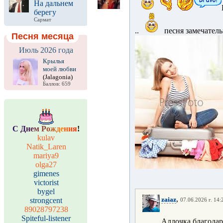
На дальнем
берегу
Сармат
..
песня замечатель
Песня месяца
Июль 2026 года
Крылья
моей любви
(Jalagonia)
Баллов: 659
С
Д
н
е
м
Р
о
ж
д
е
н
и
я
!
kulav
Natik_Laren
mariya9
olga27
gimenes
victorist
bygel
,
zaiaz
strongcent
07.06.2026 г. 14:
89028797238
Spiteful-listener
Аллочка благодар