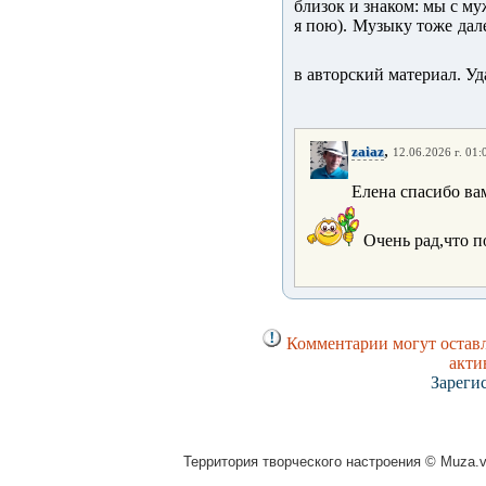
близок и знаком: мы с му
я пою). Музыку тоже дал
в авторский материал. У
,
zaiaz
12.06.2026 г. 01:
Елена спасибо ва
Очень рад,что п
Комментарии могут оставл
акти
Зареги
Территория творческого настроения © Muza.vi