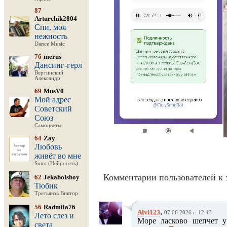
87
Arturchik2804
Спи, моя
нежность
Dance Music
76
merus
Дансинг-герл
Вертинский
Александр
69
MusV0
Мой адрес
Советский
Союз
Самоцветы
64
Zay
Любовь
живёт во мне
Suno (Нейросеть)
Комментарии пользователей к 
62
Jekabolshoy
Тюбик
Третьяков Виктор
56
Radmila76
,
Alvi123
07.06.2026 г. 12:43
Лето слез и
Море ласково шепчет у 
света