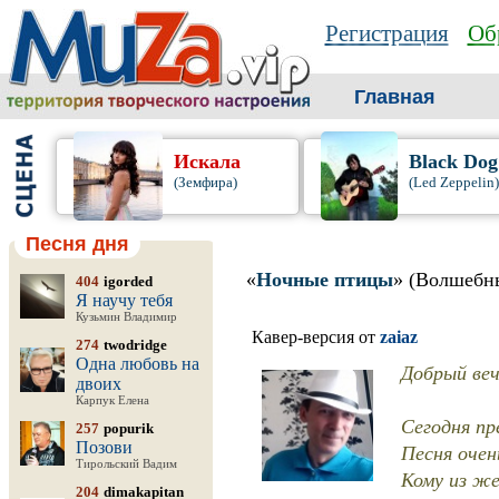
Регистрация
Об
Главная
Искала
Black Dog
(Земфира)
(Led Zeppelin)
Песня дня
«
Ночные птицы
» (Волшебн
404
igorded
Я научу тебя
Кузьмин Владимир
Кавер-версия от
zaiaz
274
twodridge
Одна любовь на
Добрый веч
двоих
Карпук Елена
Сегодня пр
257
popurik
Позови
Песня очен
Тирольский Вадим
Кому из ж
204
dimakapitan