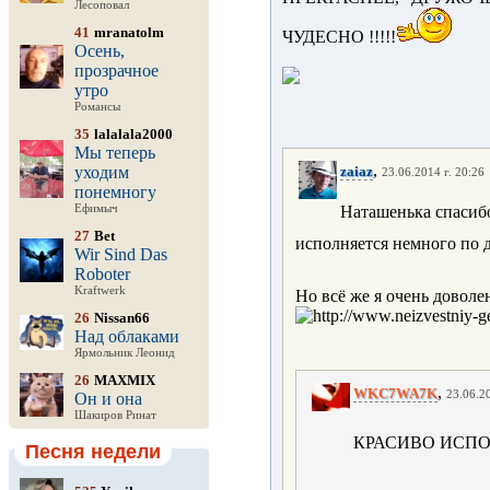
Лесоповал
41
mranatolm
ЧУДЕСНО !!!!!
Осень,
прозрачное
утро
Романсы
35
lalalala2000
Мы теперь
,
уходим
zaiaz
23.06.2014 г. 20:26
понемногу
Ефимыч
Наташенька спасиб
27
Bet
исполняется немного по 
Wir Sind Das
Roboter
Kraftwerk
Но всё же я очень доволе
26
Nissan66
Над облаками
Ярмольник Леонид
26
MAXMIX
,
WKC7WA7K
23.06.20
Он и она
Шакиров Ринат
КРАСИВО ИСПОЛ
Песня недели