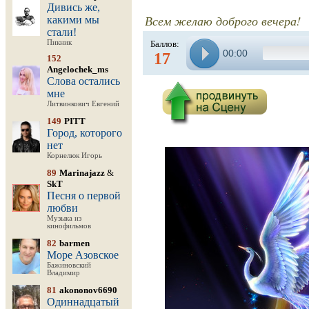
Дивись же,
Всем желаю доброго вечера!
какими мы
стали!
Пикник
Баллов:
00:00
17
152
Angelochek_ms
Слова остались
мне
Литвинкович Евгений
149
PITT
Город, которого
нет
Корнелюк Игорь
89
Marinajazz
&
SkT
Песня о первой
любви
Музыка из
кинофильмов
82
barmen
Море Азовское
Бажиновский
Владимир
81
akononov6690
Одиннадцатый