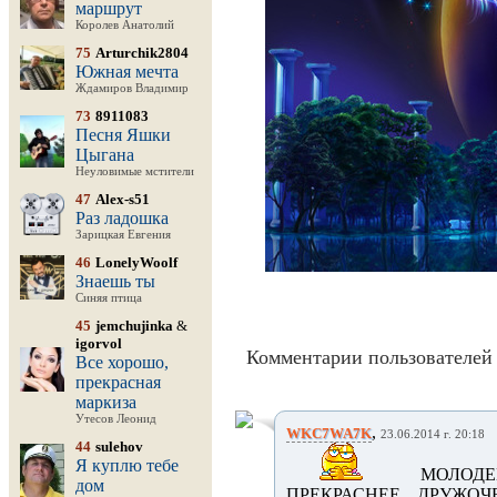
маршрут
Королев Анатолий
75
Arturchik2804
Южная мечта
Ждамиров Владимир
73
8911083
Песня Яшки
Цыгана
Неуловимые мстители
47
Alex-s51
Раз ладошка
Зарицкая Евгения
46
LonelyWoolf
Знаешь ты
Синяя птица
45
jemchujinka
&
igorvol
Комментарии пользователей 
Все хорошо,
прекрасная
маркиза
Утесов Леонид
,
WKC7WA7K
23.06.2014 г. 20:18
44
sulehov
Я куплю тебе
МОЛОДЕЦ
дом
ПРЕКРАСНЕЕ, ДРУЖОЧ