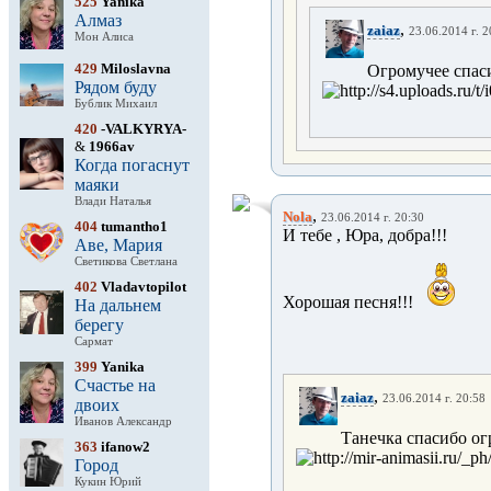
525
Yanika
Алмаз
,
zaiaz
23.06.2014 г. 2
Мон Алиса
429
Miloslavna
Огромучее спаси
Рядом буду
Бублик Михаил
420
-VALKYRYA-
&
1966av
Когда погаснут
маяки
Влади Наталья
,
Nola
23.06.2014 г. 20:30
404
tumantho1
И тебе , Юра, добра!!!
Аве, Мария
Светикова Светлана
402
Vladavtopilot
Хорошая песня!!!
На дальнем
берегу
Сармат
399
Yanika
Счастье на
,
zaiaz
23.06.2014 г. 20:58
двоих
Иванов Александр
Танечка спасибо о
363
ifanow2
Город
Кукин Юрий