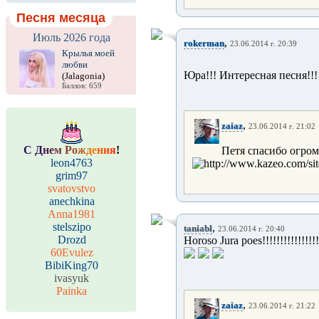
Песня месяца
Июль 2026 года
,
rokerman
23.06.2014 г. 20:39
Крылья моей
любви
Юра!!! Интересная песня!!!
(Jalagonia)
Баллов: 659
,
zaiaz
23.06.2014 г. 21:02
С
Д
н
е
м
Р
о
ж
д
е
н
и
я
!
Петя спасибо огром
leon4763
grim97
svatovstvo
anechkina
Anna1981
stelszipo
,
taniabl
23.06.2014 г. 20:40
Drozd
Horoso Jura poes!!!!!!!!!!!!!!!
60Evulez
BibiKing70
ivasyuk
Painka
,
zaiaz
23.06.2014 г. 21:22