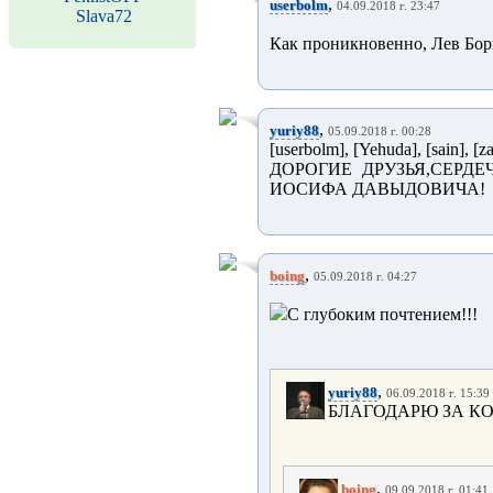
,
userbolm
04.09.2018 г. 23:47
Slava72
Как проникновенно, Лев Бор
,
yuriy88
05.09.2018 г. 00:28
[userbolm], [Yehuda], [sain], [
ДОРОГИЕ ДРУЗЬЯ,СЕРД
ИОСИФА ДАВЫДОВИЧА!
,
boing
05.09.2018 г. 04:27
С глубоким почтением!!!
,
yuriy88
06.09.2018 г. 15:39
БЛАГОДАРЮ ЗА КО
,
boing
09.09.2018 г. 01:41