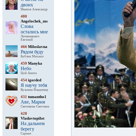
двоих
Иванов Александр
480
Angelochek_ms
Слова
остались мне
Литвинкович
Евгений
466
Miloslavna
Рядом буду
Бублик Михаил
459
Manyka
Небо
Цой Анита
454
igorded
Я научу тебя
Кузьмин Владимир
431
tumantho1
Аве, Мария
Светикова Светлана
428
Vladavtopilot
На дальнем
берегу
Сармат