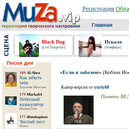
Регистрация
Обра
Главная
Black Dog
Искала
(Led Zeppelin)
(Земфира)
Песня дня
«
Если я заболею
» (Кобзон Ио
189
Al-Abra
Как забыть
тебя
Кавер-версия от
yuriy88
Хурсенко Вячеслав
179
Marka64
Памяти ВЕЛ
Небесный
калькулятор
Митяев Олег
177
dimakapitan
Чистый лист
Нэнси