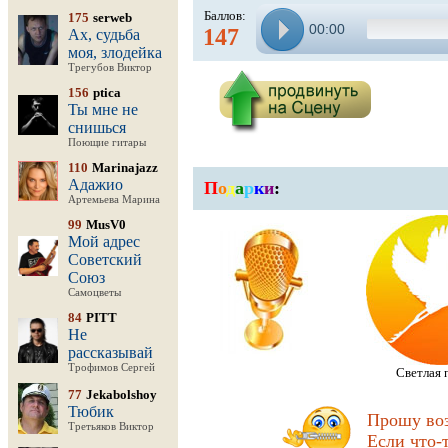
Баллов:
175
serweb
00:00
147
Ах, судьба
моя, злодейка
Трегубов Виктор
156
ptica
Ты мне не
снишься
Поющие гитары
110
Marinajazz
Адажио
П
о
д
а
р
к
и
:
Артемьева Марина
99
MusV0
Мой адрес
Советский
Союз
Самоцветы
84
PITT
Не
рассказывай
Трофимов Сергей
Светлая 
77
Jekabolshoy
Тюбик
Прошу воз
Третьяков Виктор
Если что-