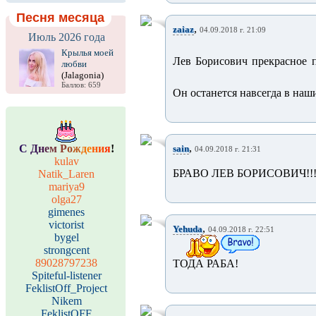
Песня месяца
,
zaiaz
04.09.2018 г. 21:09
Июль 2026 года
Крылья моей
Лев Борисович прекрасное 
любви
(Jalagonia)
Баллов: 659
Он останется навсегда в наши
,
С
Д
н
е
м
Р
о
ж
д
е
н
и
я
!
sain
04.09.2018 г. 21:31
kulav
БРАВО ЛЕВ БОРИСОВИЧ!!!
Natik_Laren
mariya9
olga27
gimenes
victorist
,
Yehuda
04.09.2018 г. 22:51
bygel
strongcent
89028797238
ТОДА РАБА!
Spiteful-listener
FeklistOff_Project
Nikem
FeklistOFF