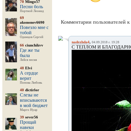
70
Mingo57
Песни боль
Портной Леонид
69
Комментарии пользователей к 
akononov6690
Повезло мне с
тобой
Одинцов Сергей
,
nadezhda4
04.09.2018 г. 19:28
66
ciunchikvv
С ТЕПЛОМ И БЛАГОДАРНО
Где же ты
была
Лейся песня
48
Elvi
А сердце
верит
Попова Любовь
40
dictirlor
Слезы не
вписываются
в мой бюджет
Марго Нуар
39
sever56
Прощай
навеки