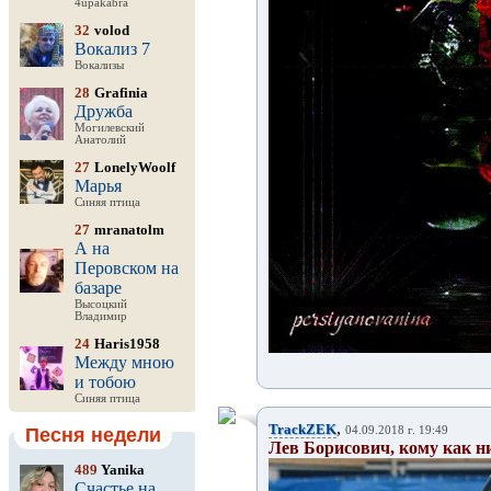
4upakabra
32
volod
Вокализ 7
Вокализы
28
Grafinia
Дружба
Могилевский
Анатолий
27
LonelyWoolf
Марья
Синяя птица
27
mranatolm
А на
Перовском на
базаре
Высоцкий
Владимир
24
Haris1958
Между мною
и тобою
Синяя птица
,
TrackZEK
Песня недели
04.09.2018 г. 19:49
Лев Борисович, кому как н
489
Yanika
Счастье на