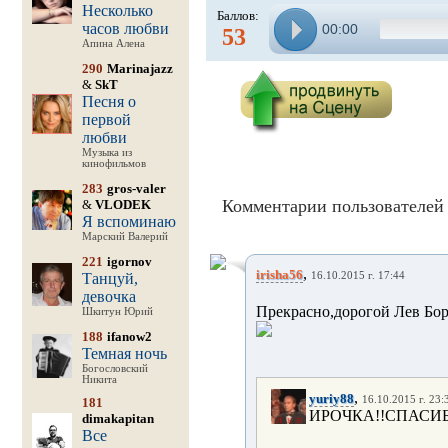
Несколько
Баллов:
часов любви
00:00
53
Апина Алена
290
Marinajazz
&
SkT
Песня о
первой
любви
Музыка из
кинофильмов
283
gros-valer
Комментарии пользователей 
&
VLODEK
Я вспоминаю
Марский Валерий
221
igornov
,
irisha56
Танцуй,
16.10.2015 г. 17:44
девочка
Прекрасно,дорогой Лев Бор
Шкитун Юрий
188
ifanow2
Темная ночь
Богословский
Никита
,
yuriy88
16.10.2015 г. 23:
181
ИРОЧКА!!СПАСИБ
dimakapitan
Все