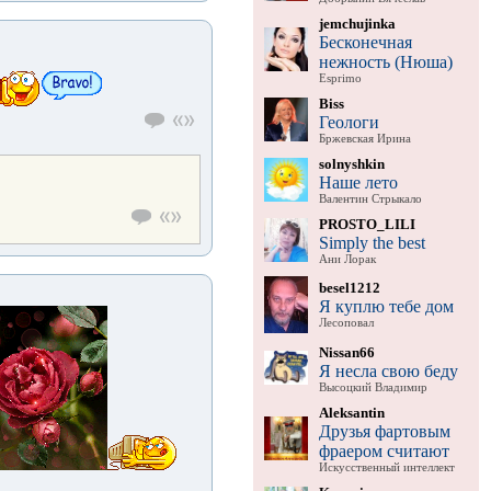
jemchujinka
Бесконечная
нежность (Нюша)
Esprimo
Biss
Геологи
Бржевская Ирина
solnyshkin
Наше лето
Валентин Стрыкало
PROSTO_LILI
Simply the best
Ани Лорак
besel1212
Я куплю тебе дом
Лесоповал
Nissan66
Я несла свою беду
Высоцкий Владимир
Aleksantin
Друзья фартовым
фраером считают
Искусственный интеллект