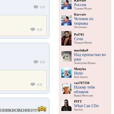
Karvaiv
Россия
Тальков Игорь
Karvaiv
Человек из
тюрьмы
Лесоповал
Pol701
Сочи
Токарев Вилли
marinka9
Над пропастью во
ржи
Аллегрова Ирина
Manyka
Небо
Цой Анита
vas707356
Назову тебя
облаком
Быков Вячеслав
PITT
What Can I Do
Smokie
ОНИКНОВЕННО!!!!