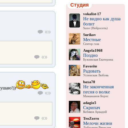
Студия
vokalist-17
Не видно как душа
болит
Suno (Нейросеть)
Surikov
Местные
Сектор газа
Angela1968
Поздно
Бужинская Екатерина
Favorite
Радовать
Успенская Любовь
baxa70
Не законченная
лушаю!))
песня о волке
Мамажанов Борис
adagio5
Скрипач
Кобяков Аркадий
TeoZorro
Мелочи жизни
Добрынин Вячеслав