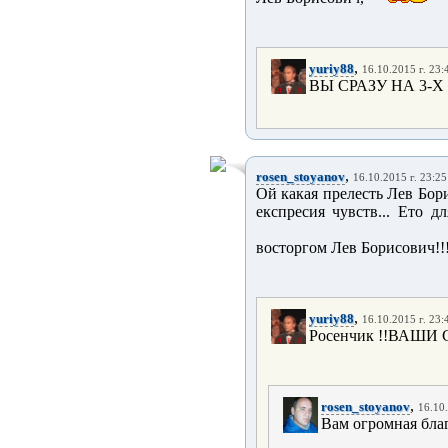
,
yuriy88
16.10.2015 г. 23:
ВЫ СРАЗУ НА 3-Х
,
rosen_stoyanov
16.10.2015 г. 23:25
Ой какая прелесть Лев Бор
експресия чувств... Ето 
восторгом Лев Борисович!!
,
yuriy88
16.10.2015 г. 23:
Росенчик !!ВАШ
,
rosen_stoyanov
16.10.
Вам огромная благ