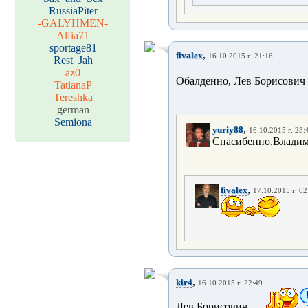
RussiaPiter
-GALYHMEN-
Alfia71
sportage81
,
fivalex
16.10.2015 г. 21:16
Rest_Jah
az0
Обалденно, Лев Борисович
TatianaP
Tereshka
german
Semiona
,
yuriy88
16.10.2015 г. 23:
Спасибенно,Владим
,
fivalex
17.10.2015 г. 02
,
kir4
16.10.2015 г. 22:49
Лев Борисович,