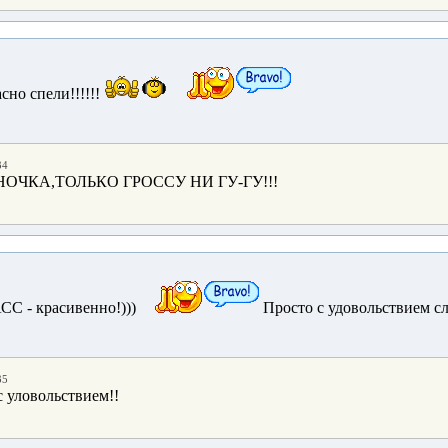
асно спели!!!!!!
34
ОЧКА,ТОЛЬКО ГРОССУ НИ ГУ-ГУ!!!
СС - красивенно!)))
Просто с удовольствием с
35
с уловольствием!!