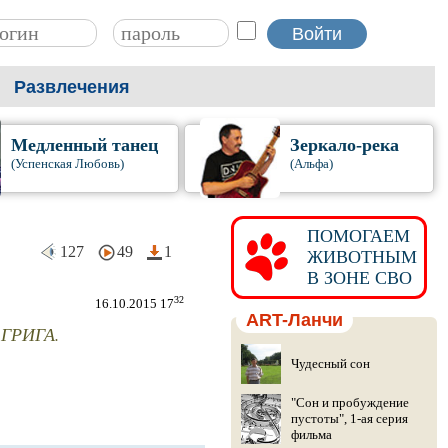
Развлечения
Медленный танец
Зеркало-река
(Успенская Любовь)
(Альфа)
ПОМОГАЕМ
127
49
1
ЖИВОТНЫМ
В ЗОНЕ СВО
32
16.10.2015 17
ART-Ланчи
 ГРИГА.
Чудесный сон
"Сон и пробуждение
пустоты", 1-ая серия
фильма