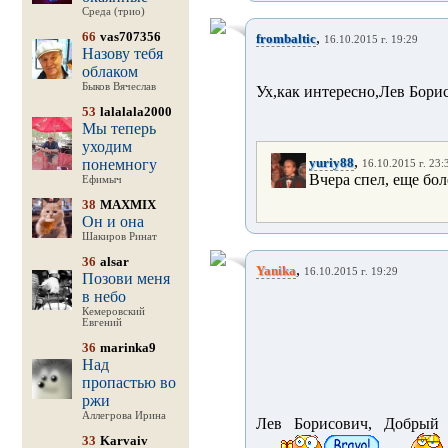
Среда (трио)
66
vas707356
,
frombaltic
16.10.2015 г. 19:29
Назову тебя
облаком
Быков Вячеслав
Ух,как интересно,Лев Борис
53
lalalala2000
Мы теперь
уходим
,
yuriy88
понемногу
16.10.2015 г. 23:
Вчера спел, еще бол
Ефимыч
38
MAXMIX
Он и она
Шакиров Ринат
36
alsar
,
Yanika
16.10.2015 г. 19:29
Позови меня
в небо
Кемеровский
Евгений
36
marinka9
Над
пропастью во
ржи
Аллегрова Ирина
Лев Борисович, Добрый в
33
Karvaiv