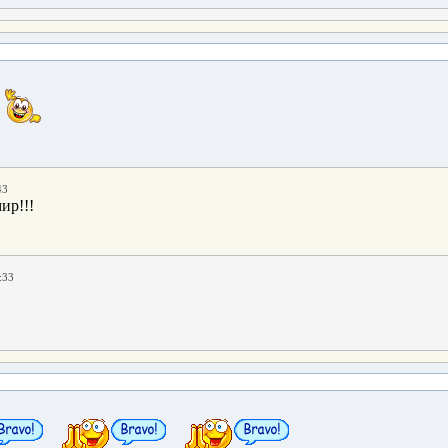
43
ир!!!
:33