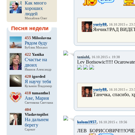
Как много
хороших
людей
Михайлов Олег
,
yuriy88
16.10.2015 г. 23:
Песня недели
Янчик!!РАД ВИДЕ
455
Miloslavna
Рядом буду
Бублик Михаил
422
Yanika
,
taniabl
16.10.2015 г. 19:38
Счастье на
Lev Borisowic!!!!! Ocarowateln
двоих
Иванов Александр
420
igorded
Я научу тебя
Кузьмин Владимир
,
yuriy88
16.10.2015 г. 23:
418
tumantho1
Танечка, спасибо, 
Аве, Мария
Светикова Светлана
404
Vladavtopilot
На дальнем
,
kolom1957
16.10.2015 г. 19:56
берегу
Сармат
ЛЕВ БОРИСОВИЧ!!!!О