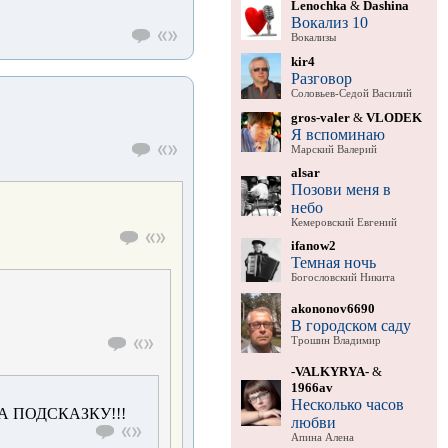
Lenochka
&
Dashina
Вокализ 10
Вокализы
kir4
Разговор
Соловьев-Седой Василий
gros-valer
&
VLODEK
Я вспоминаю
Марский Валерий
alsar
Позови меня в
небо
Кемеровский Евгений
ifanow2
Темная ночь
Богословский Никита
akononov6690
В городском саду
Трошин Владимир
-VALKYRYA-
&
1966av
Несколько часов
 ПОДСКАЗКУ!!!
любви
Апина Алена