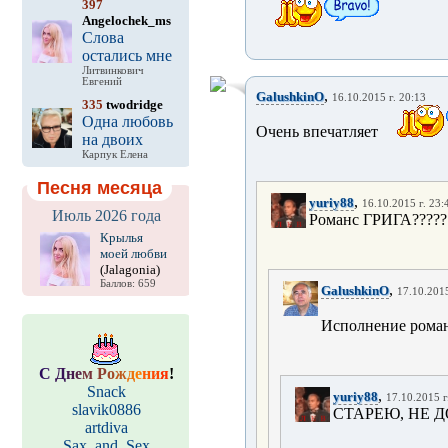
397
Angelochek_ms
Слова
остались мне
Литвинкович
Евгений
,
GalushkinO
16.10.2015 г. 20:13
335
twodridge
Одна любовь
Очень впечатляет
на двоих
Карпук Елена
Песня месяца
,
yuriy88
16.10.2015 г. 23:
Июль 2026 года
Романс ГРИГА?????
Крылья
моей любви
(Jalagonia)
Баллов: 659
,
GalushkinO
17.10.2015
Исполнение роман
С
Д
н
е
м
Р
о
ж
д
е
н
и
я
!
Snack
,
yuriy88
17.10.2015 г
slavik0886
СТАРЕЮ, НЕ 
artdiva
Sax_and_Sex