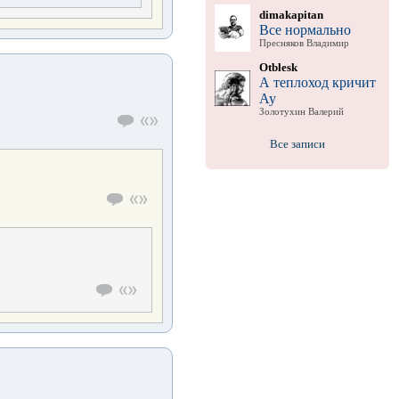
dimakapitan
Все нормально
Пресняков Владимир
Otblesk
А теплоход кричит
Ау
Золотухин Валерий
Все записи