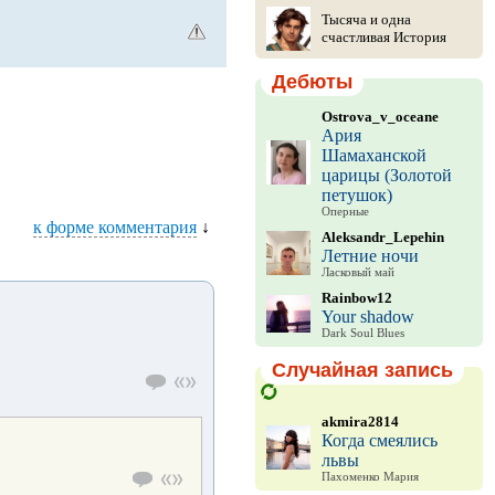
Тысяча и одна
счастливая История
Дебюты
Ostrova_v_oceane
Ария
Шамаханской
царицы (Золотой
петушок)
Оперные
к форме комментария
↓
Aleksandr_Lepehin
Летние ночи
Ласковый май
Rainbow12
Your shadow
Dark Soul Blues
Случайная запись
akmira2814
Когда смеялись
львы
Пахоменко Мария