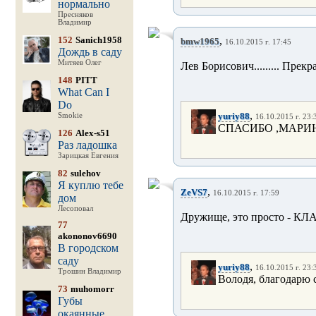
нормально
Пресняков
Владимир
152
Sanich1958
,
bmw1965
16.10.2015 г. 17:45
Дождь в саду
Митяев Олег
Лев Борисович......... Прекр
148
PITT
What Can I
Do
,
yuriy88
Smokie
16.10.2015 г. 23:
СПАСИБО ,МАРИН
126
Alex-s51
Раз ладошка
Зарицкая Евгения
82
sulehov
Я куплю тебе
,
ZeVS7
16.10.2015 г. 17:59
дом
Лесоповал
Дружище, это просто - КЛА
77
akononov6690
В городском
саду
,
yuriy88
16.10.2015 г. 23:
Трошин Владимир
Володя, благодарю 
73
muhomorr
Губы
окаянные