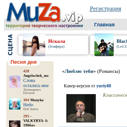
Регистрация
Главная
Искала
Blac
(Земфира)
(Led Z
Песня дня
«
Люблю тебя
» (Романсы)
428
Angelochek_ms
Слова
остались мне
Кавер-версия от
yuriy88
Литвинкович
Евгений
Классичес
304
Manyka
Небо
Цой Анита
295
-
VALKYRYA-
&
1966av