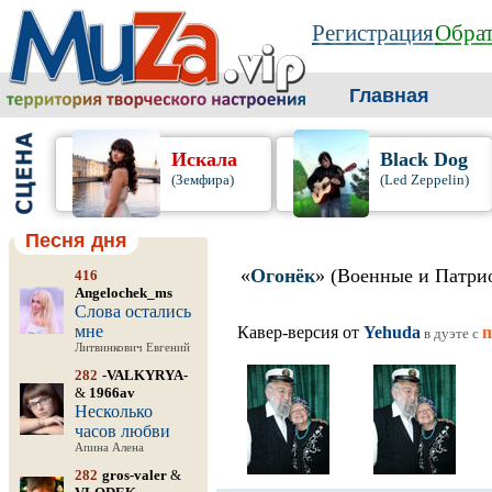
Регистрация
Обрат
Главная
Искала
Black Dog
(Земфира)
(Led Zeppelin)
Песня дня
«
Огонёк
» (Военные и Патри
416
Angelochek_ms
Слова остались
мне
Кавер-версия от
Yehuda
m
в дуэте c
Литвинкович Евгений
282
-VALKYRYA-
&
1966av
Несколько
часов любви
Апина Алена
282
gros-valer
&