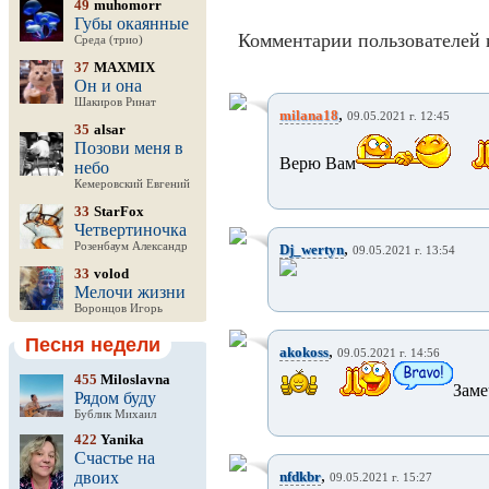
49
muhomorr
Губы окаянные
Комментарии пользователей 
Среда (трио)
37
MAXMIX
Он и она
Шакиров Ринат
,
milana18
09.05.2021 г. 12:45
35
alsar
Позови меня в
Верю Вам
небо
Кемеровский Евгений
33
StarFox
Четвертиночка
,
Розенбаум Александр
Dj_wertyn
09.05.2021 г. 13:54
33
volod
Мелочи жизни
Воронцов Игорь
Песня недели
,
akokoss
09.05.2021 г. 14:56
455
Miloslavna
Заме
Рядом буду
Бублик Михаил
422
Yanika
Счастье на
,
двоих
nfdkbr
09.05.2021 г. 15:27