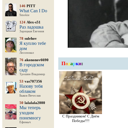
146
PITT
What Can I Do
Smokie
124
Alex-s51
Раз ладошка
Зарицкая Евгения
78
sulehov
Я куплю тебе
дом
Лесоповал
76
akononov6690
П
о
д
а
р
к
и
:
В городском
саду
Трошин Владимир
53
vas707356
Назову тебя
облаком
Быков Вячеслав
50
lalalala2000
Мы теперь
уходим
С Праздником! С Днём
понемногу
Победы!!!!
Ефимыч