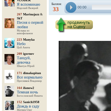
VLODEK
Баллов:
Я вспоминаю
00:00
33
Марский Валерий
267
Marinajazz
&
SkT
Песня о первой
любви
Музыка из
кинофильмов
223
Manyka
Небо
Цой Анита
209
igornov
Танцуй,
девочка
Шкитун Юрий
171
dimakapitan
Все нормально
Пресняков Владимир
164
ifanow2
Темная ночь
Богословский Никита
152
Sanich1958
Дождь в саду
Митяев Олег