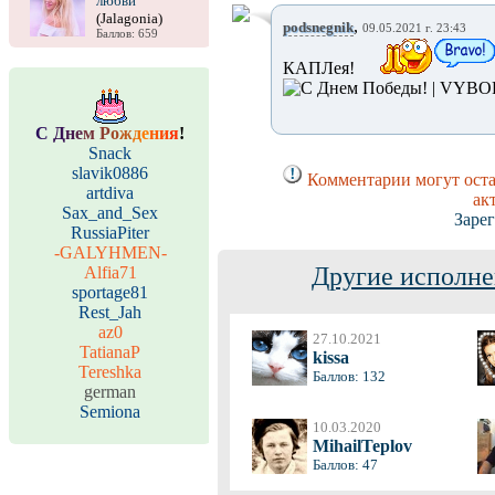
любви
(Jalagonia)
,
podsnegnik
09.05.2021 г. 23:43
Баллов: 659
КАПЛея!
С
Д
н
е
м
Р
о
ж
д
е
н
и
я
!
Snack
slavik0886
Комментарии могут оста
artdiva
ак
Sax_and_Sex
Заре
RussiaPiter
-GALYHMEN-
Другие исполне
Alfia71
sportage81
Rest_Jah
az0
27.10.2021
TatianaP
kissa
Tereshka
Баллов: 132
german
Semiona
10.03.2020
MihailTeplov
Баллов: 47