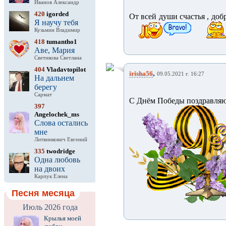
Иванов Александр
420
igorded
От всей души счастья , доб
Я научу тебя
Кузьмин Владимир
418
tumantho1
Аве, Мария
Светикова Светлана
404
Vladavtopilot
,
irisha56
09.05.2021 г. 16:27
На дальнем
берегу
Сармат
С Днём Победы поздравляю
397
Angelochek_ms
Слова остались
мне
Литвинкович Евгений
335
twodridge
Одна любовь
на двоих
Карпук Елена
Песня месяца
Июль 2026 года
Крылья моей