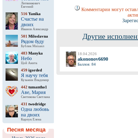
Литвинкович
Евгений
Комментарии могут оставл
516
Yanika
акти
Счастье на
Зареги
двоих
Иванов Александр
Другие исполнен
501
Miloslavna
Рядом буду
Бублик Михаил
483
Manyka
18.04.2026
Небо
akononov6690
Цой Анита
Баллов: 84
459
igorded
Я научу тебя
Кузьмин Владимир
442
tumantho1
Аве, Мария
Светикова Светлана
431
twodridge
Одна любовь
на двоих
Карпук Елена
Песня месяца