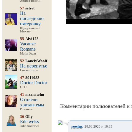
Andrea Bocelli
57
setret
На
последнюю
пятерочку
Шуфутинский
Михаил
55
Alvi123
Vacanze
Romane
Matia Bazar
52
LonelyWoolf
На перепутье
Синяя птица
47
8911083
Doctor Doctor
UFO
41
mranatolm
Отцвели
хризантемы
Комментарии пользователей к 
Романсы
36
Olly
Edelweiss
,
rewins
Julie Andrews
28.08.2020 г. 16:35