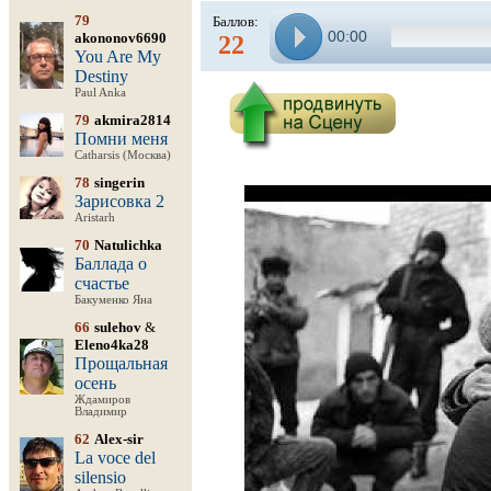
79
Баллов:
00:00
akononov6690
22
You Are My
Destiny
Paul Anka
79
akmira2814
Помни меня
Catharsis (Москва)
78
singerin
Зарисовка 2
Aristarh
70
Natulichka
Баллада о
счастье
Бакуменко Яна
66
sulehov
&
Eleno4ka28
Прощальная
осень
Ждамиров
Владимир
62
Alex-sir
La voce del
silensio