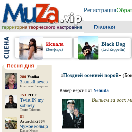
Регистрация
Обрат
Главная
Искала
Black Dog
(Земфира)
(Led Zeppelin)
Песня дня
«
Поздней осенней порой
» (Бо
280
Yanika
Званый вечер
Голицына Катерина
Кавер-версия от
Yehuda
153
PITT
Выпьем за всех 
Twist IN my
sobriety
Tanita Tikaram
81
Arturchik2804
Чужое кольцо
Dance Music