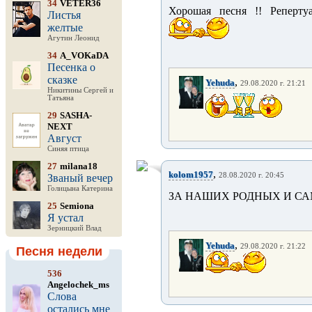
34
VETER36
Хорошая песня !! Реперту
Листья
желтые
Агутин Леонид
34
A_VOKaDA
Песенка о
сказке
,
Yehuda
29.08.2020 г. 21:21
Никитины Сергей и
Татьяна
29
SASHA-
NEXT
Август
Синяя птица
27
milana18
,
kolom1957
28.08.2020 г. 20:45
Званый вечер
Голицына Катерина
ЗА НАШИХ РОДНЫХ И СА
25
Semiona
Я устал
Зерницкий Влад
,
Yehuda
29.08.2020 г. 21:22
Песня недели
536
Angelochek_ms
Слова
остались мне