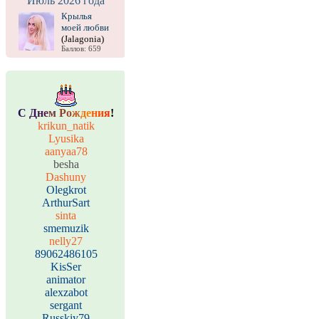
Июль 2026 года
Крылья
моей любви
(Jalagonia)
Баллов: 659
С
Д
н
е
м
Р
о
ж
д
е
н
и
я
!
krikun_natik
Lyusika
aanyaa78
besha
Dashuny
Olegkrot
ArthurSart
sinta
smemuzik
nelly27
89062486105
KisSer
animator
alexzabot
sergant
Russkiy79