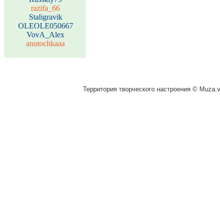
razifa_66
Staligravik
OLEOLE050667
VovA_Alex
anutochkaaa
Территория творческого настроения © Muza.vi