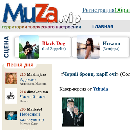
Регистрация
Обрат
Главная
Black Dog
Искала
(Led Zeppelin)
(Земфира)
Песня дня
«
Чорнії брови, карії очі
» (Со
215
Marinajazz
Адажио
Артемьева Марина
Кавер-версия от
Yehuda
214
dimakapitan
Чистый лист
Нэнси
205
Marka64
Небесный
калькулятор
Митяев Олег