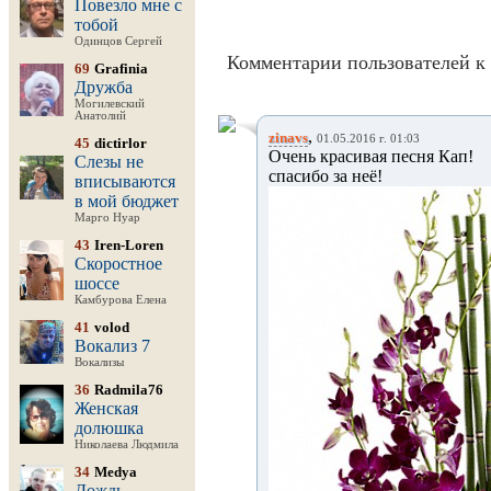
Повезло мне с
тобой
Одинцов Сергей
Комментарии пользователей к 
69
Grafinia
Дружба
Могилевский
Анатолий
,
zinavs
01.05.2016 г. 01:03
45
dictirlor
Очень красивая песня Кап!
Слезы не
спасибо за неё!
вписываются
в мой бюджет
Марго Нуар
43
Iren-Loren
Скоростное
шоссе
Камбурова Елена
41
volod
Вокализ 7
Вокализы
36
Radmila76
Женская
долюшка
Николаева Людмила
34
Medya
Дождь