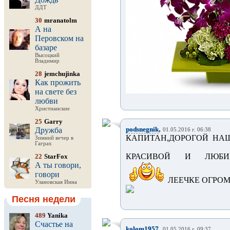
ДДТ
30
mranatolm
А на
Перовском на
базаре
Высоцкий
Владимир
28
jemchujinka
Как прожить
на свете без
любви
Христианские
25
Garry
,
podsnegnik
Дружба
01.05.2016 г. 06:38
КАПИТАН,ДОРОГОЙ НАШ
Зимний вечер в
Гаграх
КРАСИВОЙ И ЛЮБИМО
22
StarFox
А ты говори,
говори
ЛЕЕЧКЕ ОГРОМ
Улановская Инна
Песня недели
489
Yanika
Счастье на
,
kolom1957
01.05.2016 г. 09:37