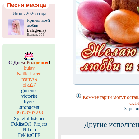
Песня месяца
Июль 2026 года
Крылья моей
любви
(Jalagonia)
Баллов: 659
С
Д
н
е
м
Р
о
ж
д
е
н
и
я
!
kulav
Natik_Laren
mariya9
olga27
gimenes
victorist
Комментарии могут оставл
bygel
акти
strongcent
Зареги
89028797238
Spiteful-listener
Другие исполнен
FeklistOff_Project
Nikem
FeklistOFF