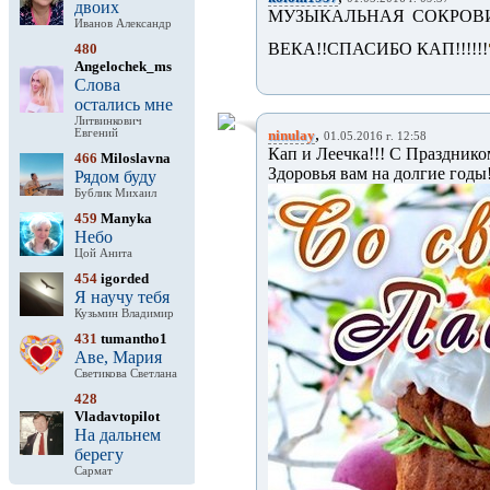
двоих
МУЗЫКАЛЬНАЯ СОКРОВИЩ
Иванов Александр
ВЕКА!!СПАСИБО КАП!!!!!!
480
Angelochek_ms
Слова
остались мне
Литвинкович
,
Евгений
ninulay
01.05.2016 г. 12:58
Кап и Леечка!!! С Празднико
466
Miloslavna
Здоровья вам на долгие годы!
Рядом буду
Бублик Михаил
459
Manyka
Небо
Цой Анита
454
igorded
Я научу тебя
Кузьмин Владимир
431
tumantho1
Аве, Мария
Светикова Светлана
428
Vladavtopilot
На дальнем
берегу
Сармат