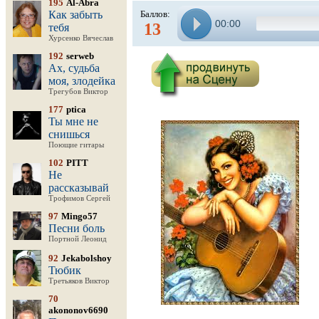
195
Al-Abra
Как забыть
Баллов:
00:00
13
тебя
Хурсенко Вячеслав
192
serweb
Ах, судьба
моя, злодейка
Трегубов Виктор
177
ptica
Ты мне не
снишься
Поющие гитары
102
PITT
Не
рассказывай
Трофимов Сергей
97
Mingo57
Песни боль
Портной Леонид
92
Jekabolshoy
Тюбик
Третьяков Виктор
70
akononov6690