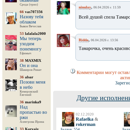
окаянные
Среда (трио)
,
ninulay
06.04.2026 г. 11:59
66
vas707356
Назову тебя
Всей душой спела Тамар
облаком
Быков Вячеслав
53
lalalala2000
Мы теперь
,
Ridda
06.04.2026 г. 13:56
уходим
Тамарочка, очень красив
понемногу
Ефимыч
38
MAXMIX
Он и она
Шакиров Ринат
Комментарии могут оставл
36
alsar
акти
Позови меня
Зареги
в небо
Кемеровский
Евгений
Другие исполнени
36
marinka9
Над
пропастью во
02.12.2020
ржи
Rafaelka
&
Аллегрова Ирина
rokerman
33
Karvaiv
Баллов: 554
Балл