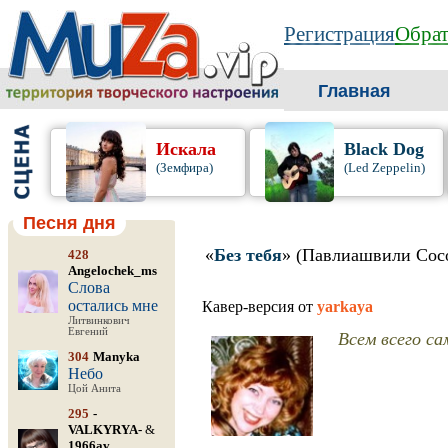
Регистрация
Обрат
Главная
Искала
Black Dog
(Земфира)
(Led Zeppelin)
Песня дня
«
Без тебя
» (Павлиашвили Сос
428
Angelochek_ms
Слова
остались мне
Кавер-версия от
yarkaya
Литвинкович
Евгений
Всем всего са
304
Manyka
Небо
Цой Анита
295
-
VALKYRYA-
&
1966av