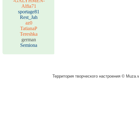
-GALYHMEN-
Alfia71
sportage81
Rest_Jah
az0
TatianaP
Tereshka
german
Semiona
Территория творческого настроения © Muza.vi