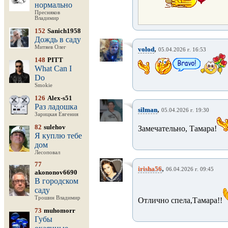
нормально
Пресняков
Владимир
152
Sanich1958
Дождь в саду
Митяев Олег
,
volod
05.04.2026 г. 16:53
148
PITT
What Can I
Do
Smokie
126
Alex-s51
Раз ладошка
,
silman
05.04.2026 г. 19:30
Зарицкая Евгения
82
sulehov
Замечательно, Тамара!
Я куплю тебе
дом
Лесоповал
77
,
irisha56
06.04.2026 г. 09:45
akononov6690
В городском
саду
Трошин Владимир
Отлично спела,Тамара!!
73
muhomorr
Губы