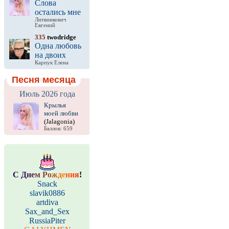
Слова
остались мне
Литвинкович
Евгений
335
twodridge
Одна любовь
на двоих
Карпук Елена
Песня месяца
Июль 2026 года
Крылья
моей любви
(Jalagonia)
Баллов: 659
С
Д
н
е
м
Р
о
ж
д
е
н
и
я
!
Snack
slavik0886
artdiva
Sax_and_Sex
RussiaPiter