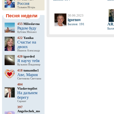
Россия
Тальков Игорь
Песня недели
30.06.2023
igornov
455
Miloslavna
AR
Баллов: 191
Рядом буду
Балл
Бублик Михаил
422
Yanika
Счастье на
двоих
Иванов Александр
420
igorded
Я научу тебя
Кузьмин Владимир
418
tumantho1
Аве, Мария
Светикова Светлана
404
Vladavtopilot
На дальнем
берегу
Сармат
397
Angelochek_ms