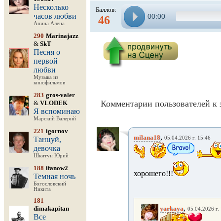
Несколько
Баллов:
часов любви
00:00
46
Апина Алена
290
Marinajazz
&
SkT
Песня о
первой
любви
Музыка из
кинофильмов
283
gros-valer
Комментарии пользователей к 
&
VLODEK
Я вспоминаю
Марский Валерий
221
igornov
,
milana18
Танцуй,
05.04.2026 г. 15:46
девочка
Шкитун Юрий
188
ifanow2
хорошего!!!
Темная ночь
Богословский
Никита
181
,
dimakapitan
yarkaya
05.04.2026 г.
Все