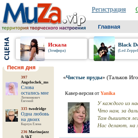
Регистрация
Главная
Искала
Black D
(Земфира)
(Led Zeppel
Песня дня
«
Чистые пруды
» (Тальков Иго
397
Angelochek_ms
Слова
остались мне
Кавер-версия от
Yanika
Литвинкович
Евгений
У каждого из на
335
twodridge
Что нам, за дал
Одна любовь
Там дышится лег
на двоих
Нас делают, на м
Карпук Елена
236
Marinajazz
&
SkT