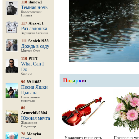
118
ifanow2
Темная ночь
Богословский
Никита
117
Alex-s51
Раз ладошка
Зарицкая Евгения
111
Sanich1958
Дождь в саду
Митяев Олег
110
PITT
What Can I
Do
Smokie
П
о
д
а
р
к
и
:
90
8911083
Песня Яшки
Цыгана
Неуловимые
мстители
80
Arturchik2804
Южная мечта
Ждамиров
Владимир
78
Manyka
У каждого такие есть
Прекрасно моя