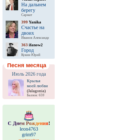
На дальнем
берегу
Сармат
399
Yanika
Счастье на
двоих
Иванов Александр
363
ifanow2
Город
Кукин Юрий
Песня месяца
Июль 2026 года
Крылья
моей любви
(Jalagonia)
Баллов: 659
С
Д
н
е
м
Р
о
ж
д
е
н
и
я
!
leon4763
grim97