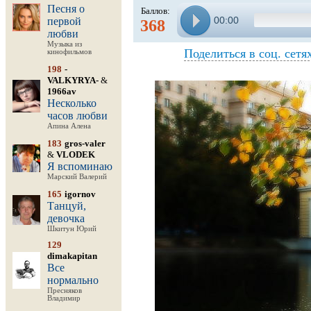
Песня о
Баллов:
00:00
первой
368
любви
Музыка из
Поделиться в соц. сетя
кинофильмов
198
-
VALKYRYA-
&
1966av
Несколько
часов любви
Апина Алена
183
gros-valer
&
VLODEK
Я вспоминаю
Марский Валерий
165
igornov
Танцуй,
девочка
Шкитун Юрий
129
dimakapitan
Все
нормально
Пресняков
Владимир