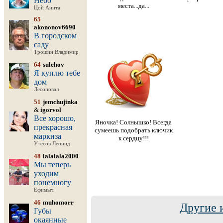
Небо
места...да...
Цой Анита
65
akononov6690
В городском
саду
Трошин Владимир
64
sulehov
Я куплю тебе
дом
Лесоповал
51
jemchujinka
&
igorvol
Все хорошо,
Яночка! Солнышко! Всегда
прекрасная
сумеешь подобрать ключик
маркиза
к сердцу!!!
Утесов Леонид
48
lalalala2000
Мы теперь
уходим
понемногу
Ефимыч
46
muhomorr
Другие 
Губы
окаянные