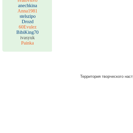
svatovstvo
anechkina
Anna1981
stelszipo
Drozd
60Evulez
BibiKing70
ivasyuk
Painka
Территория творческого наст