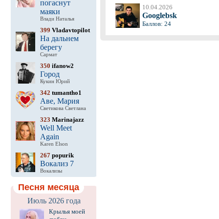
погаснут
10.04.2026
маяки
Googlebsk
Влади Наталья
Баллов: 24
399
Vladavtopilot
На дальнем
берегу
Сармат
350
ifanow2
Город
Кукин Юрий
342
tumantho1
Аве, Мария
Светикова Светлана
323
Marinajazz
Well Meet
Again
Karen Elson
267
popurik
Вокализ 7
Вокализы
Песня месяца
Июль 2026 года
Крылья моей