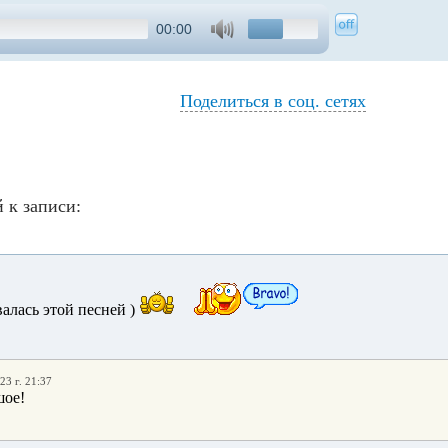
00:00
Поделиться в соц. сетях
 к записи:
алась этой песней )
23 г. 21:37
шое!