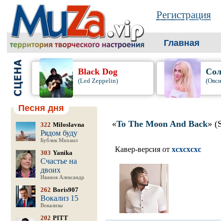
Регистрация
Главная
Black Dog
Сол
(Led Zeppelin)
(Овси
Песня дня
«
To The Moon And Back
» (
322
Miloslavna
Рядом буду
Бублик Михаил
Кавер-версия от
xcxcxcxc
303
Yanika
Счастье на
двоих
Иванов Александр
262
Boris907
Вокализ 15
Вокализы
202
PITT