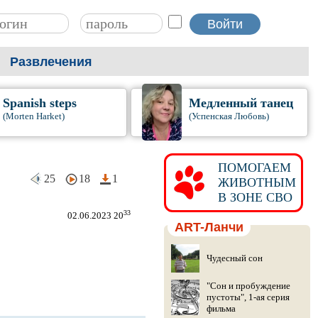
Развлечения
Spanish steps
Медленный танец
(Morten Harket)
(Успенская Любовь)
ПОМОГАЕМ
25
18
1
ЖИВОТНЫМ
В ЗОНЕ СВО
33
02.06.2023 20
ART-Ланчи
Чудесный сон
"Сон и пробуждение
пустоты", 1-ая серия
фильма