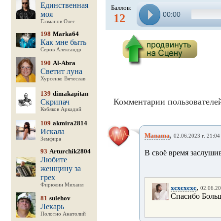
Единственная
Баллов:
моя
00:00
12
Газманов Олег
198
Marka64
Как мне быть
Серов Александр
190
Al-Abra
Светит луна
Хурсенко Вячеслав
139
dimakapitan
Комментарии пользователей
Скрипач
Кобяков Аркадий
109
akmira2814
Искала
,
Manama
02.06.2023 г. 21:04
Земфира
93
Arturchik2804
В своё время заслушив
Любите
женщину за
грех
Фирюлин Михаил
,
xcxcxcxc
02.06.20
Спасибо Боль
81
sulehov
Лекарь
Полотно Анатолий