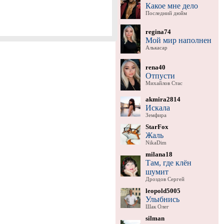
Какое мне дело
Последний дюйм
regina74
Мой мир наполнен
Алькасар
rena40
Отпусти
Михайлов Стас
akmira2814
Искала
Земфира
StarFox
Жаль
NikaDim
milana18
Там, где клён
шумит
Дроздов Сергей
leopold5005
Улыбнись
Шак Олег
silman