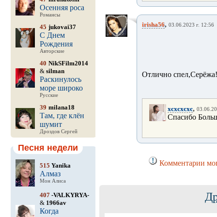
Осенняя роса
Романсы
,
irisha56
03.06.2023 г. 12:56
45
jukovai37
С Днем
Рождения
Авторские
40
NikSFilm2014
&
silman
Отлично спел,Серёжа!
Раскинулось
море широко
Русские
39
milana18
,
xcxcxcxc
03.06.20
Там, где клён
Спасибо Боль
шумит
Дроздов Сергей
Песня недели
Комментарии мог
515
Yanika
Алмаз
Мон Алиса
Др
407
-VALKYRYA-
&
1966av
Когда