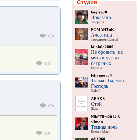
Студия
bagira70
Доказано
Земфира
POMAHTuK
Алевтина
Трофимов Сергей
lalalala2000
Не бродить, не
мять в кустах
багряных
Ефимыч
felivanov54
Только Ты, мой
Господь
XakeR
ARAKS
Стой
Жека
NikSFilm2014
&
silman
Темная ночь
Бернес Марк
gdi1960