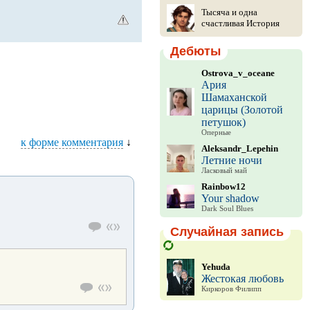
Тысяча и одна
счастливая История
Дебюты
Ostrova_v_oceane
Ария
Шамаханской
царицы (Золотой
петушок)
Оперные
к форме комментария
↓
Aleksandr_Lepehin
Летние ночи
Ласковый май
Rainbow12
Your shadow
Dark Soul Blues
Случайная запись
Yehuda
Жестокая любовь
Киркоров Филипп