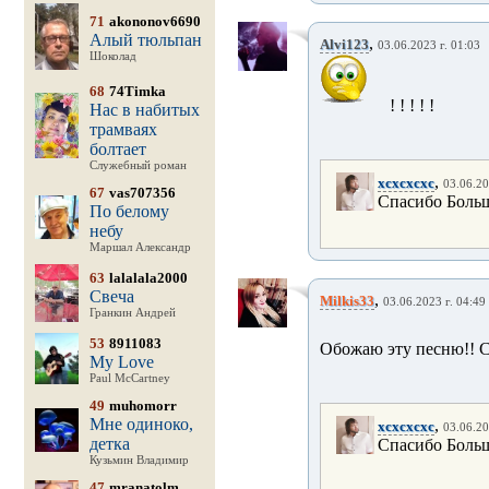
71
akononov6690
Алый тюльпан
,
Alvi123
03.06.2023 г. 01:03
Шоколад
68
74Timka
! ! ! ! !
Нас в набитых
трамваях
болтает
Служебный роман
,
xcxcxcxc
03.06.20
67
vas707356
Спасибо Боль
По белому
небу
Маршал Александр
63
lalalala2000
Свеча
,
Milkis33
03.06.2023 г. 04:49
Гранкин Андрей
53
8911083
Обожаю эту песню!! С
My Love
Paul McCartney
49
muhomorr
Мне одиноко,
,
xcxcxcxc
03.06.20
детка
Спасибо Боль
Кузьмин Владимир
47
mranatolm