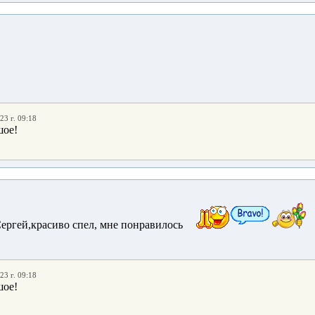
23 г. 09:18
шое!
ергей,красиво спел, мне понравилось
23 г. 09:18
шое!