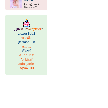
любви
(Jalagonia)
Баллов: 659
С
Д
н
е
м
Р
о
ж
д
е
н
и
я
!
alexus1992
ruse4ka
garmon_ist
An-na
Skeef
Alina_Kis
Vektxrf
janinajanina
aqva-100