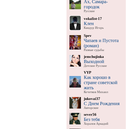
Ах, Самара-
городок
Русские
vokalist-17
Клен
Кандур Игорь
Spev
Чапаев и Пустота
(роман)
Разные судьбы
jemchujinka
Выходной
Детские Русские
VYP
Как хорошо в
стране советской
жить
Кочетков Михаил
jukovai37
С Днем Рождения
Авторские
sever56
Без тебя
Хоралов Аркадий