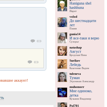
Haniguna shel
hashhuna
Иврит
volod
До шестнадцати
лет
Пламя
gunia14
И все-таки я верю
Сузорье
natashap
Август
Бродская Нина
Surikov
Лебедь
Казаченко Вадим
tuleneva
Туман
овавшие аккаунт!
Эгромжан Александр
muhomorr
Мне одиноко,
детка
уть
Кузьмин Владимир
Pol701