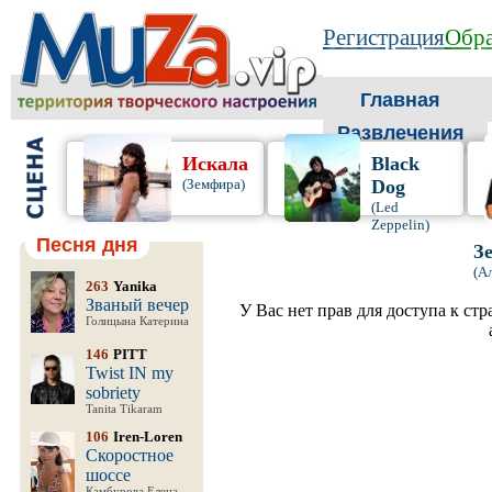
Регистрация
Обра
Главная
Развлечения
Искала
Black
(Земфира)
Dog
(Led
Zeppelin)
Песня дня
З
(А
263
Yanika
Званый вечер
У Вас нет прав для доступа к ст
Голицына Катерина
146
PITT
Twist IN my
sobriety
Tanita Tikaram
106
Iren-Loren
Скоростное
шоссе
Камбурова Елена