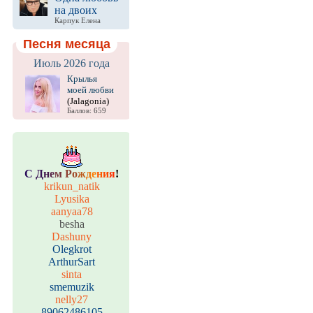
на двоих
Карпук Елена
Песня месяца
Июль 2026 года
Крылья
моей любви
(Jalagonia)
Баллов: 659
С
Д
н
е
м
Р
о
ж
д
е
н
и
я
!
krikun_natik
Lyusika
aanyaa78
besha
Dashuny
Olegkrot
ArthurSart
sinta
smemuzik
nelly27
89062486105