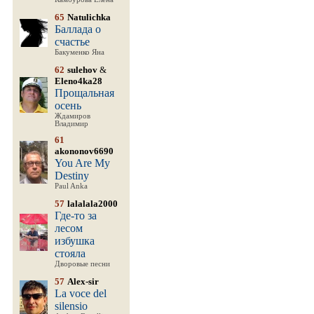
65
Natulichka
Баллада о
счастье
Бакуменко Яна
62
sulehov
&
Eleno4ka28
Прощальная
осень
Ждамиров
Владимир
61
akononov6690
You Are My
Destiny
Paul Anka
57
lalalala2000
Где-то за
лесом
избушка
стояла
Дворовые песни
57
Alex-sir
La voce del
silensio