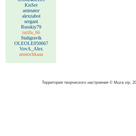
KisSer
animator
alexzabot
sergant
Russkiy79
razifa_66
Staligravik
OLEOLE050667
VovA_Alex
anutochkaaa
Территория творческого настроения © Muza.vip, 2