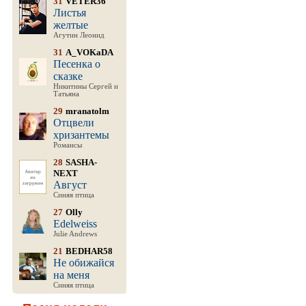
31
VETER36
Листья
желтые
Агутин Леонид
31
A_VOKaDA
Песенка о
сказке
Никитины Сергей и
Татьяна
29
mranatolm
Отцвели
хризантемы
Романсы
28
SASHA-
NEXT
Август
Синяя птица
27
Olly
Edelweiss
Julie Andrews
21
BEDHAR58
Не обижайся
на меня
Синяя птица