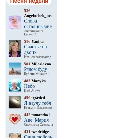
Песня недели
536
Angelochek_ms
Слова
остались мне
Литвинкович
Евгений
516
Yanika
Счастье на
двоих
Иванов Александр
501
Miloslavna
Рядом буду
Бублик Михаил
483
Manyka
Небо
Цой Анита
459
igorded
Я научу тебя
Кузьмин Владимир
442
tumantho1
Аве, Мария
Светикова Светлана
431
twodridge
Одна любовь