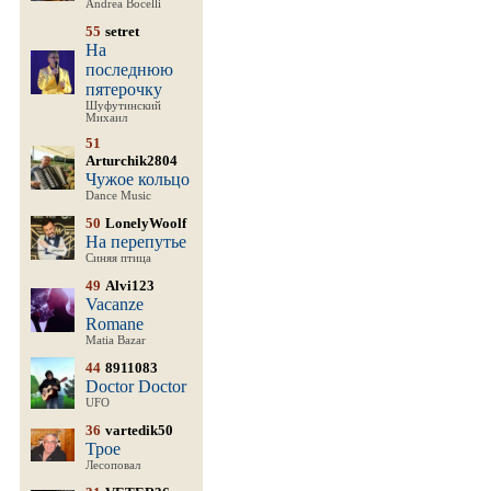
Andrea Bocelli
55
setret
На
последнюю
пятерочку
Шуфутинский
Михаил
51
Arturchik2804
Чужое кольцо
Dance Music
50
LonelyWoolf
На перепутье
Синяя птица
49
Alvi123
Vacanze
Romane
Matia Bazar
44
8911083
Doctor Doctor
UFO
36
vartedik50
Трое
Лесоповал