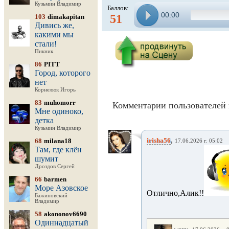
Кузьмин Владимир
Баллов:
00:00
51
103
dimakapitan
Дивись же,
какими мы
стали!
Пикник
86
PITT
Город, которого
нет
Корнелюк Игорь
83
muhomorr
Комментарии пользователей 
Мне одиноко,
детка
Кузьмин Владимир
,
irisha56
68
milana18
17.06.2026 г. 05:02
Там, где клён
шумит
Дроздов Сергей
66
barmen
Море Азовское
Отлично,Алик!!
Бажиновский
Владимир
58
akononov6690
Одиннадцатый
,