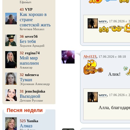
Ефимыч
43
VYP
Как хорошо в
стране
,
werv
17.06.2026 г. 
советской жить
Кочетков Михаил
36
sever56
Без тебя
Хоралов Аркадий
32
regina74
,
Alvi123
17.06.2026 г. 08:18
Мой мир
наполнен
Алькасар
Алик!
32
tuleneva
Туман
Эгромжан Александр
31
jemchujinka
,
werv
17.06.2026 г. 
Выходной
Детские Русские
Алла, благодар
Песня недели
525
Yanika
Алмаз