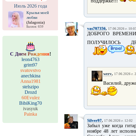
поддержке!!!
Июль 2026 года
Крылья моей
любви
(Jalagonia)
Баллов: 659
,
vas707356
17.06.2026 г. 10:0
ДОБРОГО ВРЕМЕНИ
ПОЛУЧИЛОСЬ ДР
С
Д
н
е
м
Р
о
ж
д
е
н
и
я
!
leon4763
grim97
svatovstvo
,
werv
17.06.2026 г. 
anechkina
Anna1981
Василий, друже
stelszipo
Drozd
60Evulez
BibiKing70
ivasyuk
Painka
,
Silver97
17.06.2026 г. 12:02
Забыл уже когда гитар
ноябре 48 лет исполн