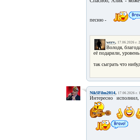
Спасибо, Алик - може
песню -
,
werv
17.06.2026 г. 
Володя, благод
её подарили, уровен
так сыграть что нибу
,
NikSFilm2014
17.06.2026 г. 
Интересно исполнил,