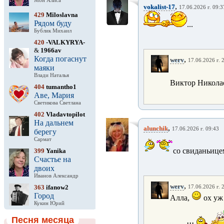
Мон Алиса
,
vokalist-17
17.06.2026 г. 09:3
429
Miloslavna
Рядом буду
...
Бублик Михаил
420
-VALKYRYA-
&
1966av
Когда погаснут
,
werv
17.06.2026 г. 
маяки
Влади Наталья
Виктор Николае
404
tumantho1
Аве, Мария
Светикова Светлана
402
Vladavtopilot
На дальнем
,
alunchik
17.06.2026 г. 09:43
берегу
Сармат
со свиданьицем
399
Yanika
Счастье на
двоих
Иванов Александр
,
werv
363
ifanow2
17.06.2026 г. 
Город
Алла,
ох уж 
Кукин Юрий
Песня месяца