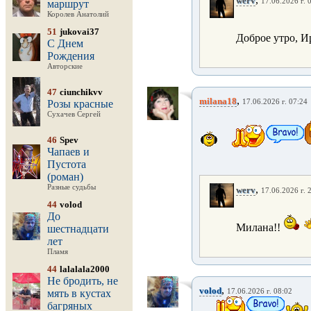
werv
17.06.2026 г. 
маршрут
Королев Анатолий
51
jukovai37
Доброе утро, И
С Днем
Рождения
Авторские
47
ciunchikvv
,
milana18
Розы красные
17.06.2026 г. 07:24
Сухачев Сергей
46
Spev
Чапаев и
Пустота
(роман)
Разные судьбы
,
werv
17.06.2026 г. 
44
volod
До
Милана!!
шестнадцати
лет
Пламя
44
lalalala2000
Не бродить, не
,
volod
мять в кустах
17.06.2026 г. 08:02
багряных