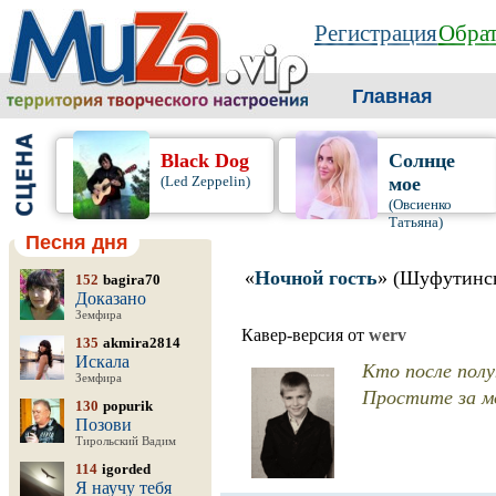
Регистрация
Обрат
Главная
Black Dog
Солнце
(Led Zeppelin)
мое
(Овсиенко
Татьяна)
Песня дня
«
Ночной гость
» (Шуфутинс
152
bagira70
Доказано
Земфира
Кавер-версия от
werv
135
akmira2814
Искала
Кто после полу
Земфира
Простите за мо
130
popurik
Позови
Тирольский Вадим
114
igorded
Я научу тебя