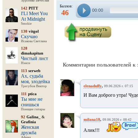
Хурсенко Вячеслав
Баллов:
142
PITT
00:00
46
I'Ll Meet You
At Midnight
Smokie
130
vitgol
Скучаю
Исакова Светлана
128
dimakapitan
Чистый лист
Нэнси
Комментарии пользователей к 
113
serweb
Ах, судьба
моя, злодейка
,
elenaduffy
Трегубов Виктор
09.06.2026 г. 07:15
111
ptica
И Вам доброго утра! Чуд
Ты мне не
снишься
Поющие гитары
92
Galina_
&
,
milana18
09.06.2026 г. 08:42
Grafinia
Женская
Алик!!!
дружба
Афина