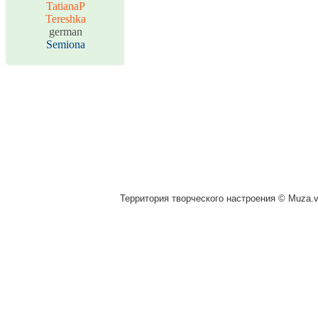
TatianaP
Tereshka
german
Semiona
Территория творческого настроения © Muza.vi