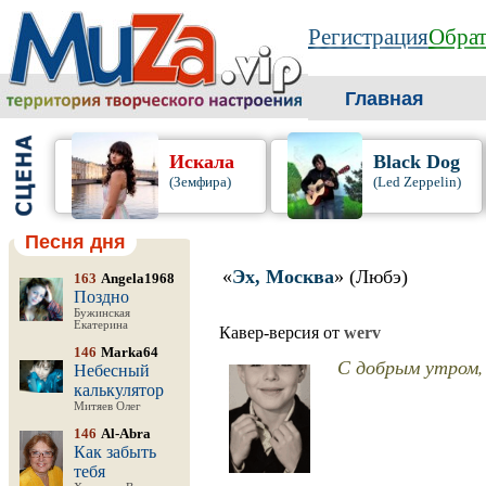
Регистрация
Обрат
Главная
Искала
Black Dog
(Земфира)
(Led Zeppelin)
Песня дня
«
Эх, Москва
» (Любэ)
163
Angela1968
Поздно
Бужинская
Екатерина
Кавер-версия от
werv
146
Marka64
С добрым утром, 
Небесный
калькулятор
Митяев Олег
146
Al-Abra
Как забыть
тебя