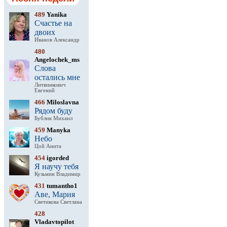
489
Yanika
Счастье на
двоих
Иванов Александр
480
Angelochek_ms
Слова
остались мне
Литвинкович
Евгений
466
Miloslavna
Рядом буду
Бублик Михаил
459
Manyka
Небо
Цой Анита
454
igorded
Я научу тебя
Кузьмин Владимир
431
tumantho1
Аве, Мария
Светикова Светлана
428
Vladavtopilot