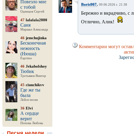
Повезло мне
,
Boris907
09.06.2026 г. 21:38
с тобой
Одинцов Сергей
Бережно и вкрадчиво, с 
47
lalalala2000
Отлично, Алик!
Саня
Маршал Александр
46
jemchujinka
Бесконечная
Комментарии могут оставл
нежность
акти
(Нюша)
Зареги
Esprimo
46
Jekabolshoy
Тюбик
Третьяков Виктор
45
ciunchikvv
Где же ты
была
Лейся песня
36
Elvi
А сердце
верит
Попова Любовь
Песня недели