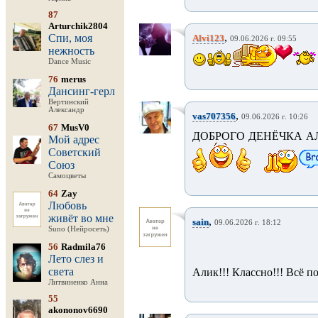
87
Arturchik2804
,
Спи, моя
Alvi123
09.06.2026 г. 09:55
нежность
Dance Music
76
merus
Дансинг-герл
Вертинский
Александр
,
vas707356
09.06.2026 г. 10:26
67
MusV0
ДОБРОГО ДЕНЁЧКА АЛ
Мой адрес
Советский
Союз
Самоцветы
64
Zay
Любовь
живёт во мне
,
sain
09.06.2026 г. 18:12
Suno (Нейросеть)
56
Radmila76
Лето слез и
света
Алик!!! Классно!!! Всё по
Литвиненко Анна
55
akononov6690