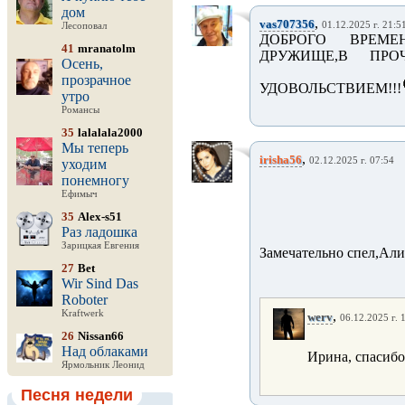
дом
,
vas707356
01.12.2025 г. 21:5
Лесоповал
ДОБРОГО ВРЕМЕ
41
mranatolm
ДРУЖИЩЕ,В ПРО
Осень,
прозрачное
УДОВОЛЬСТВИЕМ!!!
утро
Романсы
35
lalalala2000
Мы теперь
,
irisha56
02.12.2025 г. 07:54
уходим
понемногу
Ефимыч
35
Alex-s51
Раз ладошка
Зарицкая Евгения
Замечательно спел,Али
27
Bet
Wir Sind Das
Roboter
Kraftwerk
,
werv
06.12.2025 г. 
26
Nissan66
Над облаками
Ирина, спасибо
Ярмольник Леонид
Песня недели