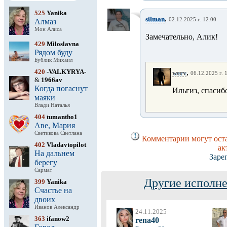
525
Yanika
,
silman
02.12.2025 г. 12:00
Алмаз
Мон Алиса
Замечательно, Алик!
429
Miloslavna
Рядом буду
Бублик Михаил
420
-VALKYRYA-
,
werv
06.12.2025 г. 
&
1966av
Когда погаснут
Ильгиз, спасиб
маяки
Влади Наталья
404
tumantho1
Аве, Мария
Светикова Светлана
Комментарии могут оста
402
Vladavtopilot
ак
На дальнем
Заре
берегу
Сармат
Другие исполне
399
Yanika
Счастье на
двоих
Иванов Александр
24.11.2025
363
ifanow2
rena40