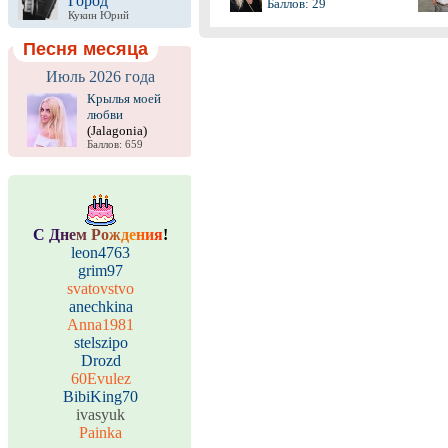
Город
Баллов: 29
Кукин Юрий
Песня месяца
Июль 2026 года
Крылья моей
любви
(Jalagonia)
Баллов: 659
С
Д
н
е
м
Р
о
ж
д
е
н
и
я
!
leon4763
grim97
svatovstvo
anechkina
Anna1981
stelszipo
Drozd
60Evulez
BibiKing70
ivasyuk
Painka