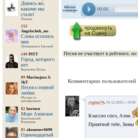
Дивись же,
какими мы
00:00
стали!
Пикник
152
Angelochek_ms
Слова остались
мне
Литвинкович Евгений
Песня не участвует в рейтинге, но
149
PITT
Город, которого
нет
Корнелюк Игорь
89
Marinajazz
&
Комментарии пользователей 
SkT
Песня о первой
любви
Музыка из
кинофильмов
,
regina74
01.12.2025 г. 19:30
82
barmen
Море Азовское
Классно спел, Алик
Бажиновский
Владимир
Приятной тебе, Зимы
81
akononov6690
Одиннадцатый