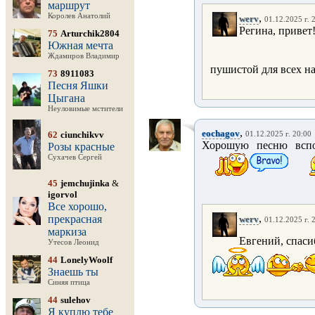
маршрут
Королев Анатолий
,
werv
01.12.2025 г. 
Регина, привет
75
Arturchik2804
Южная мечта
Ждамиров Владимир
пушистой для всех на
73
8911083
Песня Яшки
Цыгана
Неуловимые мстители
,
eochagov
62
ciunchikvv
01.12.2025 г. 20:00
Хорошую песню вспо
Розы красные
Сухачев Сергей
45
jemchujinka
&
igorvol
Все хорошо,
,
прекрасная
werv
01.12.2025 г. 
маркиза
Евгений, спаси
Утесов Леонид
44
LonelyWoolf
Знаешь ты
Синяя птица
44
sulehov
Я куплю тебе