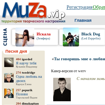
Регистрация
Обрат
Главная
Искала
Black Dog
(Земфира)
(Led Zeppelin)
Песня дня
«
Ты говоришь мне о любви
404
igorded
Я научу тебя
Кузьмин Владимир
Кавер-версия от
werv
274
twodridge
Одна любовь на
С началом зимы 
двоих
Карпук Елена
257
popurik
Позови
Тирольский Вадим
204
dimakapitan