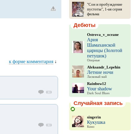
"Сон и пробуждение
пустоты", 1-ая серия
фильма
Дебюты
Ostrova_v_oceane
Ария
Шамаханской
царицы (Золотой
петушок)
Оперные
к форме комментария
↓
Aleksandr_Lepehin
Летние ночи
Ласковый май
Rainbow12
Your shadow
Dark Soul Blues
Случайная запись
singerin
Кукушка
Кино