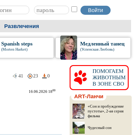
Развлечения
Spanish steps
Медленный танец
(Morten Harket)
(Успенская Любовь)
ПОМОГАЕМ
41
23
0
ЖИВОТНЫМ
В ЗОНЕ СВО
00
16.06.2026 18
ART-Ланчи
«Сон и пробуждение
пустоты», 2-ая серия
фильма
Чудесный сон