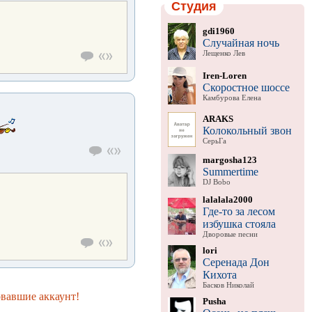
Студия
gdi1960
Случайная ночь
Лещенко Лев
Iren-Loren
Скоростное шоссе
Камбурова Елена
ARAKS
Колокольный звон
СерьГа
margosha123
Summertime
DJ Bobo
lalalala2000
Где-то за лесом
избушка стояла
Дворовые песни
lori
Серенада Дон
Кихота
Басков Николай
овавшие аккаунт!
Pusha