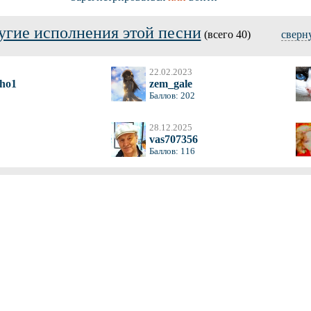
угие исполнения этой песни
(всего 40)
сверн
22.02.2023
ho1
zem_gale
Баллов: 202
28.12.2025
vas707356
Баллов: 116