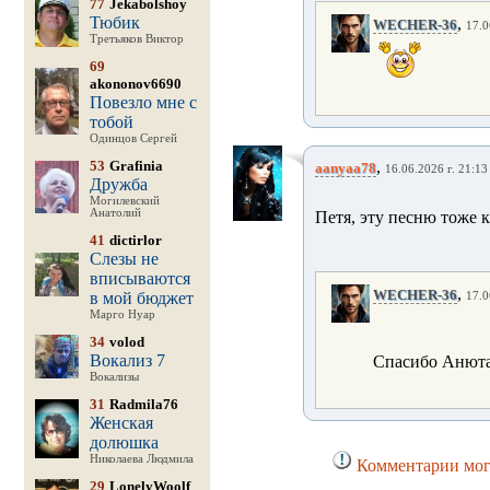
77
Jekabolshoy
Тюбик
,
WECHER-36
17.0
Третьяков Виктор
69
akononov6690
Повезло мне с
тобой
Одинцов Сергей
53
Grafinia
,
aanyaa78
16.06.2026 г. 21:13
Дружба
Могилевский
Анатолий
Петя, эту песню тоже к
41
dictirlor
Слезы не
вписываются
,
WECHER-36
в мой бюджет
17.0
Марго Нуар
34
volod
Вокализ 7
Спасибо Анюта
Вокализы
31
Radmila76
Женская
долюшка
Николаева Людмила
Комментарии могу
29
LonelyWoolf