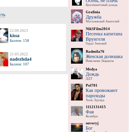
Осень, не плачь
Бриллиантовый дождь
Grafinia
уть
Дружба
Могилевский Анатолий
NikSFilm2014
22.09.2023
Песенка капитана
kissa
Врунгеля
Баллов: 158
Гердт Зиновий
Radmila76
21.05.2022
Женская долюшка
nadezhda4
Николаева Людмила
Баллов: 107
Medya
Дождь
ДДТ
Pol701
Как провожают
пароходы
Хиль Эдуард
1112131415
Фая
Колибри
suvoryj
Бог