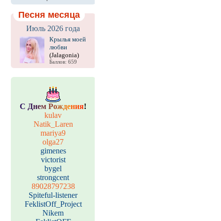
Песня месяца
Июль 2026 года
Крылья моей
любви
(Jalagonia)
Баллов: 659
С
Д
н
е
м
Р
о
ж
д
е
н
и
я
!
kulav
Natik_Laren
mariya9
olga27
gimenes
victorist
bygel
strongcent
89028797238
Spiteful-listener
FeklistOff_Project
Nikem