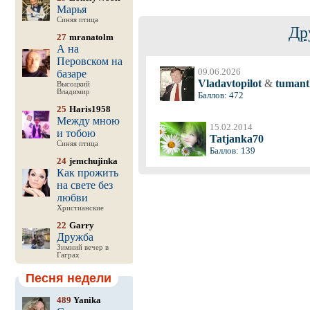
Марья
Синяя птица
Др
27
mranatolm
А на
Перовском на
09.06.2026
базаре
Vladavtopilot
&
tumant
Высоцкий
Владимир
Баллов: 472
25
Haris1958
Между мною
15.02.2014
и тобою
Tatjanka70
Синяя птица
Баллов: 139
24
jemchujinka
Как прожить
на свете без
любви
Христианские
22
Garry
Дружба
Зимний вечер в
Гаграх
Песня недели
489
Yanika