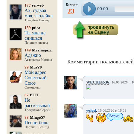
Баллов:
177
serweb
00:00
23
Ах, судьба
моя, злодейка
Трегубов Виктор
159
ptica
Ты мне не
снишься
Поющие гитары
149
Marinajazz
Адажио
Артемьева Марина
Комментарии пользователей 
99
MusV0
Мой адрес
Советский
,
WECHER-36
Союз
16.06.2026 г. 1
Самоцветы
87
PITT
Не
рассказывай
,
volod
Трофимов Сергей
16.06.2026 г. 18:51
83
Mingo57
Песни боль
Портной Леонид