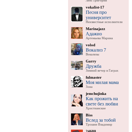
Лепс Григорий
vokalist-17
Песня про
университет
Неизвестные исполнители
Marinajazz
Адажио
Артемьева Марина
volod
Вокализ 7
Вокализы
Garry
Дружба
Зимний вечер в Гаграх
fulmaster
Моя милая мама
Зона
jemchujinka
Как прожить на
свете без любви
Христианские
Biss
Вслед за тобой
Трошин Владимир
24680