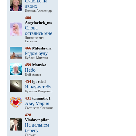
Счастье на
двоих
Иванов Александр
480
Angelochek_ms
Слова
остались мне
Литвинкович
Евгений
466
Miloslavna
Рядом буду
Бублик Михаил
459
Manyka
Небо
Цой Анита
454
igorded
Я научу тебя
Кузьмин Владимир
431
tumantho1
Аве, Мария
Светикова Светлана
428
Vladavtopilot
На дальнем
берегу
Сармат