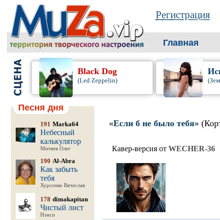
Регистрация
Главная
Black Dog
Ис
(Led Zeppelin)
(Зем
Песня дня
«
Если б не было тебя
» (Кор
191
Marka64
Небесный
калькулятор
Кавер-версия от
WECHER-36
Митяев Олег
190
Al-Abra
Как забыть
тебя
Хурсенко Вячеслав
178
dimakapitan
Чистый лист
Нэнси