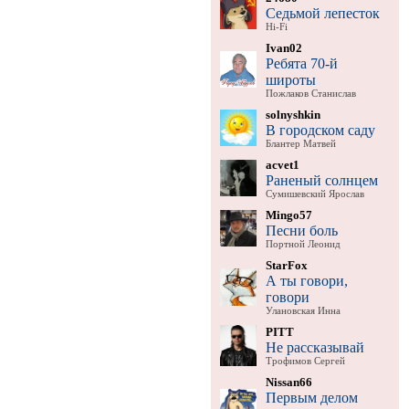
Седьмой лепесток
Hi-Fi
Ivan02
Ребята 70-й
широты
Пожлаков Станислав
solnyshkin
В городском саду
Блантер Матвей
acvet1
Раненый солнцем
Сумишевский Ярослав
Mingo57
Песни боль
Портной Леонид
StarFox
А ты говори,
говори
Улановская Инна
PITT
Не рассказывай
Трофимов Сергей
Nissan66
Первым делом