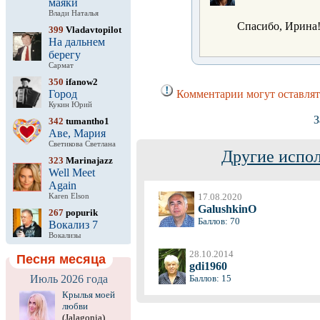
маяки
Влади Наталья
Спасибо, Ирина!
399
Vladavtopilot
На дальнем
берегу
Сармат
350
ifanow2
Город
Комментарии могут оставлят
Кукин Юрий
З
342
tumantho1
Аве, Мария
Светикова Светлана
Другие испол
323
Marinajazz
Well Meet
Again
17.08.2020
Karen Elson
GalushkinO
267
popurik
Баллов: 70
Вокализ 7
Вокализы
28.10.2014
Песня месяца
gdi1960
Июль 2026 года
Баллов: 15
Крылья моей
любви
(Jalagonia)