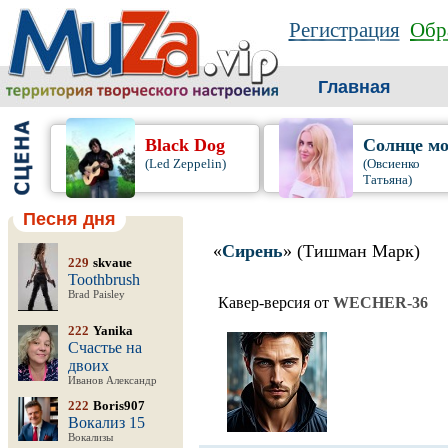
Регистрация
Обр
Главная
Black Dog
Солнце мо
(Led Zeppelin)
(Овсиенко
Татьяна)
Песня дня
«
Сирень
» (Тишман Марк)
229
skvaue
Toothbrush
Brad Paisley
Кавер-версия от
WECHER-36
222
Yanika
Счастье на
двоих
Иванов Александр
222
Boris907
Вокализ 15
Вокализы