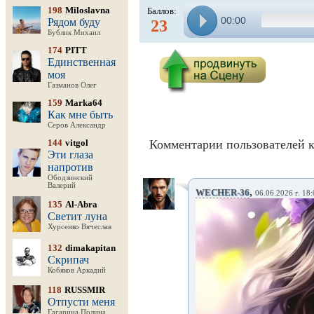
198
Miloslavna
Баллов:
00:00
Рядом буду
23
Бублик Михаил
174
PITT
Единственная
моя
Газманов Олег
159
Marka64
Как мне быть
Серов Александр
144
vitgol
Комментарии пользователей к
Эти глаза
напротив
Ободзинский
Валерий
,
WECHER-36
06.06.2026 г. 18
135
Al-Abra
Светит луна
Хурсенко Вячеслав
132
dimakapitan
Скрипач
Кобяков Аркадий
118
RUSSMIR
Отпусти меня
Гагарина Полина