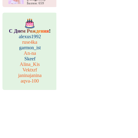
Баллов: 659
С
Д
н
е
м
Р
о
ж
д
е
н
и
я
!
alexus1992
ruse4ka
garmon_ist
An-na
Skeef
Alina_Kis
Vektxrf
janinajanina
aqva-100