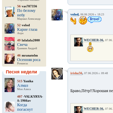
56
vas707356
По белому
,
volod
небу
06.06.2026 г. 18:23
Маршал Александр
52
volod
Карие глаза
Ахра
,
WECHER-36
49
lalalala2000
07.06.
Свеча
Гранкин Андрей
46
mranatolm
Осенняя роса
Романсы
Песня недели
,
irisha56
07.06.2026 г. 09:48
515
Yanika
Алмаз
Мон Алиса
Браво,Пётр!!Хорошая пе
407
-VALKYRYA-
&
1966av
Когда
,
WECHER-36
погаснут
07.06.