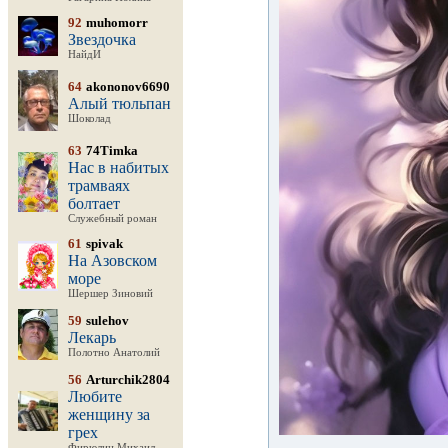
92
muhomorr
Звездочка
НайдИ
64
akononov6690
Алый тюльпан
Шоколад
63
74Timka
Нас в набитых
трамваях
болтает
Служебный роман
61
spivak
На Азовском
море
Шершер Зиновий
59
sulehov
Лекарь
Полотно Анатолий
56
Arturchik2804
Любите
женщину за
грех
Фирюлин Михаил