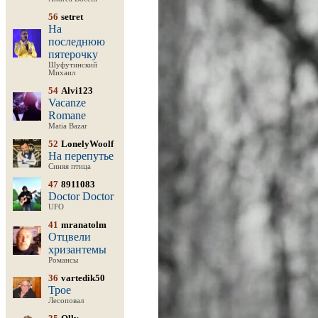
56
setret
На
последнюю
пятерочку
Шуфутинский
Михаил
54
Alvi123
Vacanze
Romane
Matia Bazar
52
LonelyWoolf
На перепутье
Синяя птица
47
8911083
Doctor Doctor
UFO
41
mranatolm
Отцвели
хризантемы
Романсы
36
vartedik50
Трое
Лесоповал