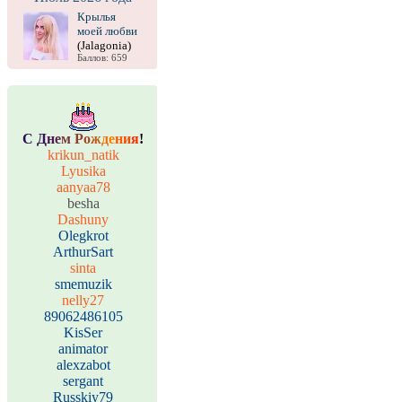
Крылья
моей любви
(Jalagonia)
Баллов: 659
С
Д
н
е
м
Р
о
ж
д
е
н
и
я
!
krikun_natik
Lyusika
aanyaa78
besha
Dashuny
Olegkrot
ArthurSart
sinta
smemuzik
nelly27
89062486105
KisSer
animator
alexzabot
sergant
Russkiy79