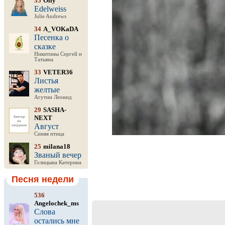
35
Olly
Edelweiss
Julie Andrews
34
A_VOKaDA
Песенка о
сказке
Никитины Сергей и
Татьяна
33
VETER36
Листья
желтые
Агутин Леонид
29
SASHA-
NEXT
Август
Синяя птица
25
milana18
Званый вечер
Голицына Катерина
Песня недели
536
Angelochek_ms
Слова
остались мне