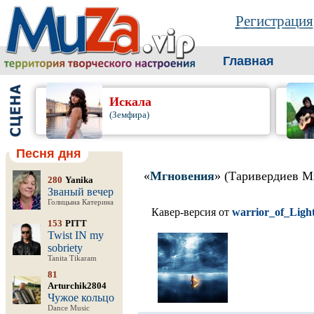
Регистрация
Главная
Искала
(Земфира)
Песня дня
«
Мгновения
» (Таривердиев М
280
Yanika
Званый вечер
Голицына Катерина
Кавер-версия от
warrior_of_Ligh
153
PITT
Twist IN my
sobriety
Tanita Tikaram
81
Arturchik2804
Чужое кольцо
Dance Music