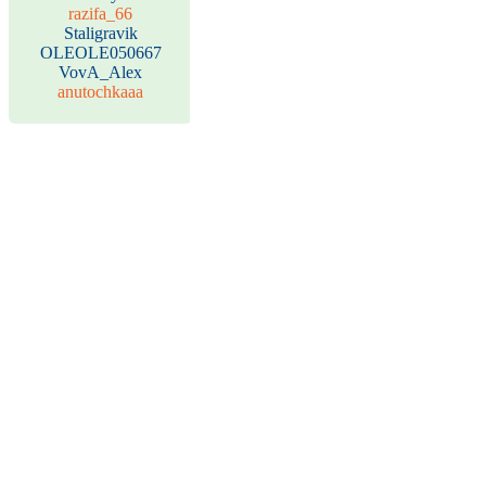
razifa_66
Staligravik
OLEOLE050667
VovA_Alex
anutochkaaa