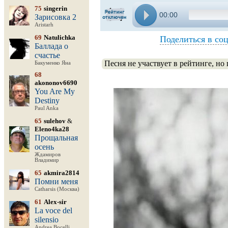
75
singerin
00:00
Зарисовка 2
Aristarh
69
Natulichka
Поделиться в соц
Баллада о
счастье
Песня не участвует в рейтинге, но
Бакуменко Яна
68
akononov6690
You Are My
Destiny
Paul Anka
65
sulehov
&
Eleno4ka28
Прощальная
осень
Ждамиров
Владимир
65
akmira2814
Помни меня
Catharsis (Москва)
61
Alex-sir
La voce del
silensio
Andrea Bocelli