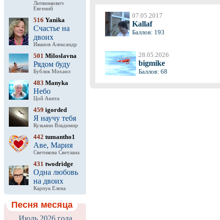
Литвинкович
Евгений
07.05.2017
516
Yanika
Kallaf
Счастье на
Баллов: 193
двоих
Иванов Александр
28.05.2026
501
Miloslavna
bigmike
Рядом буду
Баллов: 68
Бублик Михаил
483
Manyka
Небо
Цой Анита
459
igorded
Я научу тебя
Кузьмин Владимир
442
tumantho1
Аве, Мария
Светикова Светлана
431
twodridge
Одна любовь
на двоих
Карпук Елена
Песня месяца
Июль 2026 года