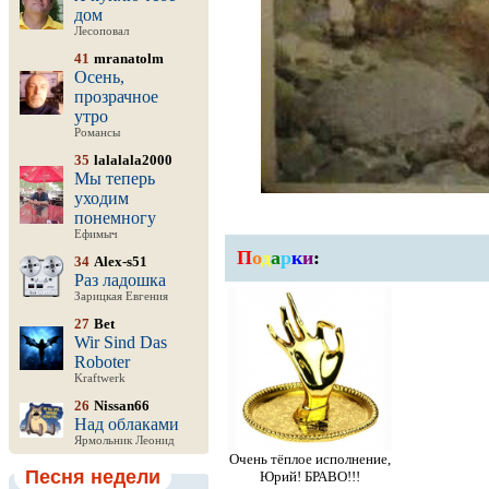
дом
Лесоповал
41
mranatolm
Осень,
прозрачное
утро
Романсы
35
lalalala2000
Мы теперь
уходим
понемногу
Ефимыч
П
о
д
а
р
к
и
:
34
Alex-s51
Раз ладошка
Зарицкая Евгения
27
Bet
Wir Sind Das
Roboter
Kraftwerk
26
Nissan66
Над облаками
Ярмольник Леонид
Очень тёплое исполнение,
Песня недели
Юрий! БРАВО!!!