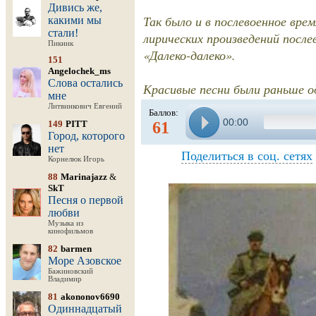
Дивись же,
Так было и в послевоенное врем
какими мы
стали!
лирических произведений после
Пикник
«Далеко-далеко».
151
Angelochek_ms
Слова остались
Красивые песни были раньше од
мне
Литвинкович Евгений
Баллов:
00:00
149
PITT
61
Город, которого
нет
Поделиться в соц. сетях
Корнелюк Игорь
88
Marinajazz
&
SkT
Песня о первой
любви
Музыка из
кинофильмов
82
barmen
Море Азовское
Бажиновский
Владимир
81
akononov6690
Одиннадцатый