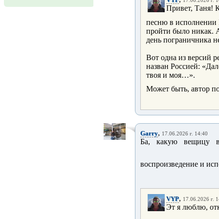
17.06.2026 г. 
Привет, Таня! 
песню в исполнении
пройти было никак. А
день пограничника н
Вот одна из версий р
назван Россией: «Дал
твоя и моя…».
Может быть, автор по
,
Garry
17.06.2026 г. 14:40
Ба, какую вещицу в
воспроизведение и исп
,
VYP
17.06.2026 г. 
Эт я люблю, отк