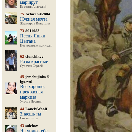
маршрут
Королев Анатолий
75
Arturchik2804
Южная мечта
Ждамиров Владимир
73
8911083
Песня Яшки
Цыгана
Неуловимые мстители
62
ciunchikvv
Розы красные
Сухачев Сергей
45
jemchujinka
&
igorvol
Все хорошо,
прекрасная
маркиза
Утесов Леонид
44
LonelyWoolf
Знаешь ты
Синяя птица
43
sulehov
Я куплю тебе