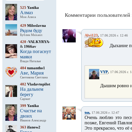
525
Yanika
Алмаз
Комментарии пользователей 
Мон Алиса
429
Miloslavna
Рядом буду
,
Alvi123
Бублик Михаил
17.06.2026 г. 12:46
420
-VALKYRYA-
Дыхание п
&
1966av
Когда погаснут
маяки
Влади Наталья
404
tumantho1
,
VYP
Аве, Мария
17.06.2026 г. 
Светикова Светлана
402
Vladavtopilot
Дышим ровно 
На дальнем
берегу
Сармат
399
Yanika
Счастье на
,
tsn
17.06.2026 г. 12:47
двоих
Очень люблю это песн
Иванов Александр
позже, Евгений Павлов
363
ifanow2
Это прекрасно, что её