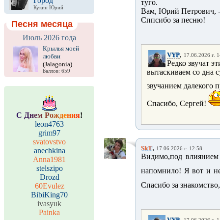
Город
туго.
Кукин Юрий
Вам, Юрий Петрович, - 
Сппсибо за песню!
Песня месяца
Июль 2026 года
Крылья моей
,
VYP
любви
17.06.2026 г. 
Редко звучат э
(Jalagonia)
вытаскиваем со дна 
Баллов: 659
звучанием далекого 
Спасибо, Сергей!
С
Д
н
е
м
Р
о
ж
д
е
н
и
я
!
leon4763
grim97
svatovstvo
,
SkT
17.06.2026 г. 12:58
anechkina
Видимо,под влиянием
Anna1981
stelszipo
напомнило! Я вот и н
Drozd
Спасибо за знакомство
60Evulez
BibiKing70
ivasyuk
Painka
,
VYP