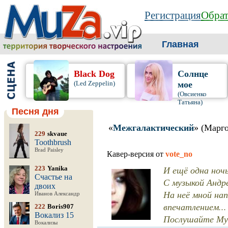
Регистрация
Обрат
Главная
Black Dog
Солнце
(Led Zeppelin)
мое
(Овсиенко
Татьяна)
Песня дня
«
Межгалактический
» (Марго
229
skvaue
Toothbrush
Brad Paisley
Кавер-версия от
vote_no
И ещё одна ночь.
223
Yanika
Счастье на
С музыкой Андр
двоих
На неё мной нап
Иванов Александр
впечатлением...
222
Boris907
Вокализ 15
Послушайте Музы
Вокализы