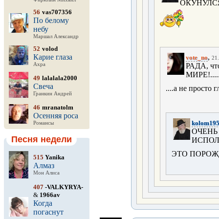
ОКУНУЛСЯ
56
vas707356
По белому
небу
Маршал Александр
52
volod
Карие глаза
,
vote_no
21.
Ахра
РАДА, чт
МИРЕ!....
49
lalalala2000
Свеча
....а не просто 
Гранкин Андрей
46
mranatolm
Осенняя роса
kolom19
Романсы
ОЧЕНЬ
Песня недели
ИСПОЛ
ЭТО ПОРОЖ
515
Yanika
Алмаз
Мон Алиса
407
-VALKYRYA-
&
1966av
Когда
погаснут