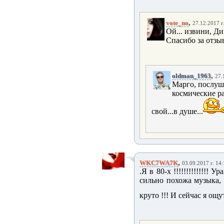
,
vote_no
27.12.2017 г
Ой... извини, Ди
Спасибо за отзыв
,
oldman_1963
27.
Марго, послуша
космические ра
свой...в душе...
,
WKC7WA7K
03.09.2017 г. 14
.Я в 80-х !!!!!!!!!!!!!! У
сильно похожа музыка, по
круто !!! И сейчас я ощу