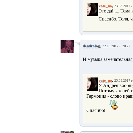
,
vote_no
23.08.2017 г
Это да!..... Тема 
Спасибо, Толя, ч
,
dendrolog
22.08.2017 г. 20:27
И музыка замечательная, 
,
vote_no
23.08.2017 г
У Андрея вообще
Потому я к ней 
Гармония - слово нрав
Спасибо!