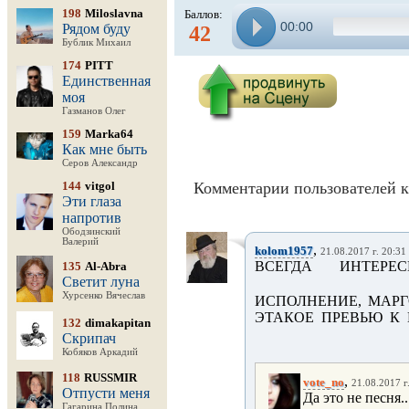
198
Miloslavna
Баллов:
00:00
Рядом буду
42
Бублик Михаил
174
PITT
Единственная
моя
Газманов Олег
159
Marka64
Как мне быть
Серов Александр
144
vitgol
Комментарии пользователей к
Эти глаза
напротив
Ободзинский
Валерий
,
kolom1957
21.08.2017 г. 20:31
ВСЕГДА ИНТЕРЕ
135
Al-Abra
Светит луна
Хурсенко Вячеслав
ИСПОЛНЕНИЕ, МАРГО!!
ЭТАКОЕ ПРЕВЬЮ К И
132
dimakapitan
Скрипач
Кобяков Аркадий
118
RUSSMIR
,
vote_no
21.08.2017 г
Отпусти меня
Да это не песня..
Гагарина Полина