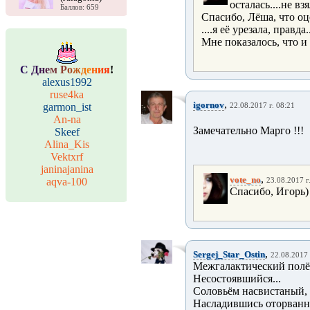
осталась....не вз
Баллов: 659
Спасибо, Лёша, что о
....я её урезала, правд
Мне показалось, что и 
С
Д
н
е
м
Р
о
ж
д
е
н
и
я
!
alexus1992
ruse4ka
,
igornov
garmon_ist
22.08.2017 г. 08:21
An-na
Замечательно Марго !!!
Skeef
Alina_Kis
Vektxrf
janinajanina
,
vote_no
aqva-100
23.08.2017 г
Спасибо, Игорь)
,
Sergej_Star_Ostin
22.08.2017 
Межгалактический полё
Несостоявшийся...
Соловьём насвистаный, 
Насладившись оторванн