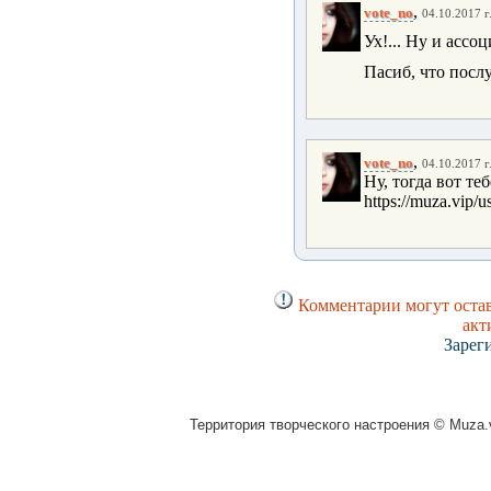
,
vote_no
04.10.2017 г
Ух!... Ну и ассо
Пасиб, что посл
,
vote_no
04.10.2017 г
Ну, тогда вот теб
https://muza.vip/
Комментарии могут остав
акт
Зарег
Территория творческого настроения © Muza.v