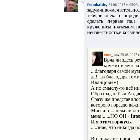
,
frombaltic
24.08.2017 г. 05:23
задумчиво-мечтательн
тебя,человека с опред
сделать первые па,а
кружением,подъемом п
неизвестность,в космиче
,
vote_no
25.08.2017 г
Вряд ли здесь ре
кружит в музыке.
...благодаря самой муз
да!....и благодаря том
Иванцовым)
А по смыслу-то всё ин
Образ задан был Андрее
Сразу же представилос
которого гораздо важн
Миссию!....нежели ост
меня!......НО ОН -
Inte
И я этим горжусь.
.....зная, что никогда б
Вот такая история . ..