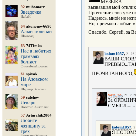
МУЗЫКА....
92
muhomorr
вызвавшая мой отклик, 
Звездочка
Прочтение слов уже пос
НайдИ
Надеюсь, мной не исп
Но, приемлю любые м
64
akononov6690
Алый тюльпан
Спасибо, Сергей, за 
Шоколад
63
74Timka
Нас в набитых
,
kolom1957
21.08.
трамваях
ВАШИ СЛОВ
болтает
ПРЕВЬЮ...ТА
Служебный роман
ПРОЧИТАННОГО,
61
spivak
На Азовском
море
Шершер Зиновий
,
vote_no
21.08.2
59
sulehov
За ОРГАНИЧН
Лекарь
СМЫСЛ.......
Полотно Анатолий
57
Arturchik2804
Любите
женщину за
,
kolom1957
2
грех
Я ПОТОМУ
Фирюлин Михаил