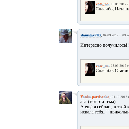
,
vote_no
05.09.2017 г
Спасибо, Наташа
,
stanislav703
04.09.2017 г. 09:2
Интересно получилось!
,
vote_no
05.09.2017 г
Спасибо, Станисл
,
Yanka-partisanka
04.10.2017 г
ага ) вот эта тема)
А ещё я сейчас , в это
искала тебя..." прикольн