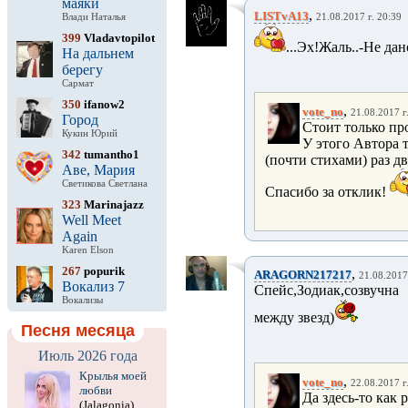
маяки
,
LISTvA13
Влади Наталья
21.08.2017 г. 20:39
399
Vladavtopilot
...Эх!Жаль..-Не да
На дальнем
берегу
Сармат
350
ifanow2
,
vote_no
21.08.2017 г
Город
Стоит только прон
Кукин Юрий
У этого Автора т
342
tumantho1
(почти стихами) раз два
Аве, Мария
Светикова Светлана
Спасибо за отклик!
323
Marinajazz
Well Meet
Again
Karen Elson
267
popurik
,
ARAGORN217217
21.08.2017
Вокализ 7
Спейс,Зодиак,созвучн
Вокализы
между звезд)
Песня месяца
Июль 2026 года
Крылья моей
,
vote_no
22.08.2017 г
любви
Да здесь-то как р
(Jalagonia)