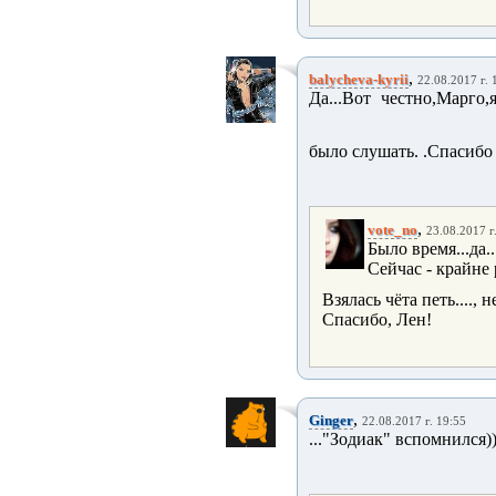
,
balycheva-kyrii
22.08.2017 г. 
Да...Вот честно,Марго
было слушать. .Спасибо
,
vote_no
23.08.2017 г
Было время...да..
Сейчас - крайне
Взялась чёта петь...., н
Спасибо, Лен!
,
Ginger
22.08.2017 г. 19:55
..."Зодиак" вспомнился)))