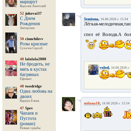
маршрут
Королев Анатолий
52
jukovai37
С Днем
,
Semiona
16.06.2026 г. 15:34
Рождения
Лёгкая-мелодичная,та
Авторские
спел её Володя.А бо
50
ciunchikvv
Розы красные
Сухачев Сергей
48
lalalala2000
Не бродить, не
,
volod
16.06.2026 г.
мять в кустах
багряных
Ефимыч
48
twodridge
Одна любовь на
двоих
Карпук Елена
,
milana18
16.06.2026 г. 15:54
47
Spev
Чапаев и
Пустота
(роман)
Разные судьбы