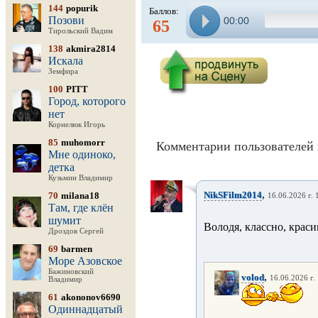
144
popurik
Баллов:
Позови
00:00
65
Тирольский Вадим
138
akmira2814
Искала
Земфира
100
PITT
Город, которого
нет
Корнелюк Игорь
85
muhomorr
Комментарии пользователей 
Мне одиноко,
детка
Кузьмин Владимир
,
NikSFilm2014
70
milana18
16.06.2026 г. 
Там, где клён
шумит
Володя, классно, крас
Дроздов Сергей
69
barmen
Море Азовское
Бажиновский
,
volod
16.06.2026 г.
Владимир
61
akononov6690
Одиннадцатый