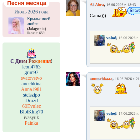
Песня месяца
,
Al-Abra
16.06.2026 г. 18:43
Июль 2026 года
Саша)))
Крылья моей
любви
(Jalagonia)
Баллов: 659
,
volod
16.06.2026 г.
С
Д
н
е
м
Р
о
ж
д
е
н
и
я
!
leon4763
grim97
svatovstvo
,
anutochkaaa
16.06.2026 г. 21
anechkina
Anna1981
stelszipo
Drozd
60Evulez
BibiKing70
,
volod
17.06.2026 г.
ivasyuk
Painka