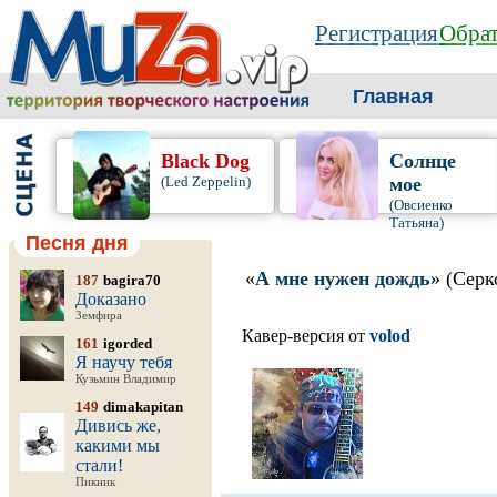
Регистрация
Обрат
Главная
Black Dog
Солнце
(Led Zeppelin)
мое
(Овсиенко
Татьяна)
Песня дня
«
А мне нужен дождь
» (Серк
187
bagira70
Доказано
Земфира
Кавер-версия от
volod
161
igorded
Я научу тебя
Кузьмин Владимир
149
dimakapitan
Дивись же,
какими мы
стали!
Пикник