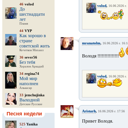
46
volod
,
volod
16.06.2026 г.
До
шестнадцати
лет
Пламя
44
VYP
Как хорошо в
стране
,
mranatolm
16.06.2026 г. 16:
советской жить
Кочетков Михаил
Володя !!!!!!!!!!!!!!!
36
sever56
Без тебя
Хоралов Аркадий
34
regina74
,
volod
16.06.2026 г.
Мой мир
наполнен
Алькасар
33
jemchujinka
Выходной
Детские Русские
,
Aristarh
16.06.2026 г. 17:56
Песня недели
Привет Володя.
525
Yanika