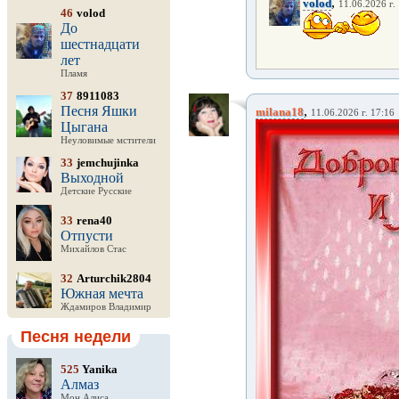
,
volod
11.06.2026 г.
46
volod
До
шестнадцати
лет
Пламя
37
8911083
Песня Яшки
,
milana18
11.06.2026 г. 17:16
Цыгана
Неуловимые мстители
33
jemchujinka
Выходной
Детские Русские
33
rena40
Отпусти
Михайлов Стас
32
Arturchik2804
Южная мечта
Ждамиров Владимир
Песня недели
525
Yanika
Алмаз
Мон Алиса