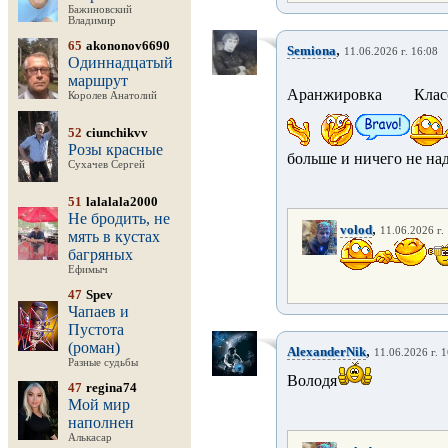
Бажиновский
Владимир
65
akononov6690
,
Semiona
11.06.2026 г. 16:08
Одиннадцатый
маршрут
Аранжировка Кл
Королев Анатолий
52
ciunchikvv
Розы красные
больше и ничего не на
Сухачев Сергей
51
lalalala2000
Не бродить, не
,
volod
11.06.2026 г.
мять в кустах
багряных
Ефимыч
47
Spev
Чапаев и
Пустота
(роман)
,
AlexanderNik
11.06.2026 г. 
Разные судьбы
Володя
47
regina74
Мой мир
наполнен
Алькасар