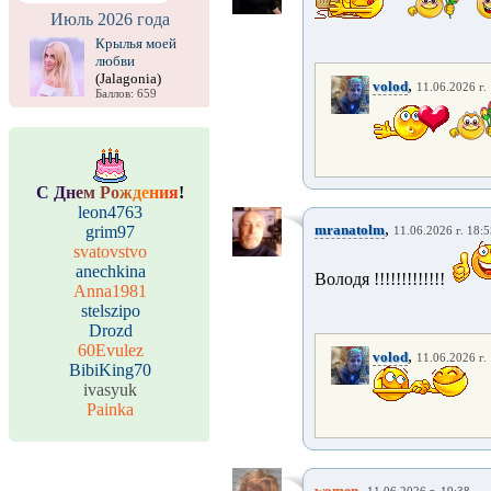
Июль 2026 года
Крылья моей
любви
(Jalagonia)
,
volod
11.06.2026 г.
Баллов: 659
С
Д
н
е
м
Р
о
ж
д
е
н
и
я
!
leon4763
,
mranatolm
grim97
11.06.2026 г. 18:
svatovstvo
anechkina
Володя !!!!!!!!!!!!!
Anna1981
stelszipo
Drozd
60Evulez
,
volod
11.06.2026 г.
BibiKing70
ivasyuk
Painka
,
women