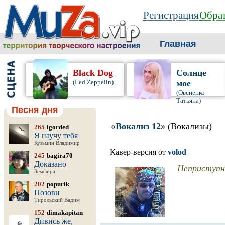
Регистрация
Обрат
Главная
Black Dog
Солнце
(Led Zeppelin)
мое
(Овсиенко
Татьяна)
Песня дня
«
Вокализ 12
» (Вокализы)
265
igorded
Я научу тебя
Кузьмин Владимир
Кавер-версия от
volod
245
bagira70
Доказано
Неприступная
Земфира
202
popurik
Позови
Тирольский Вадим
152
dimakapitan
Дивись же,