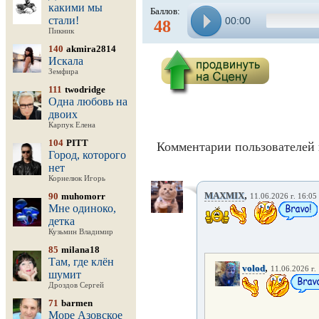
какими мы
Баллов:
стали!
00:00
48
Пикник
140
akmira2814
Искала
Земфира
111
twodridge
Одна любовь на
двоих
Карпук Елена
104
PITT
Комментарии пользователей 
Город, которого
нет
Корнелюк Игорь
,
MAXMIX
90
muhomorr
11.06.2026 г. 16:05
Мне одиноко,
детка
Кузьмин Владимир
85
milana18
Там, где клён
,
volod
11.06.2026 г.
шумит
Дроздов Сергей
71
barmen
Море Азовское