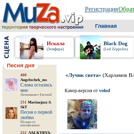
Регистрация
Обрат
Главная
Искала
Black Dog
(Земфира)
(Led Zeppelin)
Песня дня
«
Лучик света
» (Харламов В
400
Angelochek_ms
Слова остались
мне
Кавер-версия от
volod
Литвинкович Евгений
251
Marinajazz
&
SkT
Песня о первой
любви
Музыка из
кинофильмов
232
-VALKYRYA-