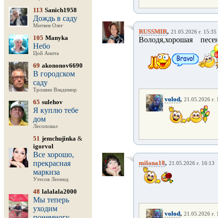
113
Sanich1958
Дождь в саду
Митяев Олег
,
RUSSMIR
21.05.2026 г. 15:35
105
Manyka
Володя,хорошая песе
Небо
Цой Анита
69
akononov6690
В городском
саду
Трошин Владимир
,
volod
21.05.2026 г. 
65
sulehov
Я куплю тебе
дом
Лесоповал
51
jemchujinka
&
igorvol
Все хорошо,
,
прекрасная
milana18
21.05.2026 г. 16:13
маркиза
Утесов Леонид
48
lalalala2000
Мы теперь
уходим
,
volod
21.05.2026 г. 
понемногу