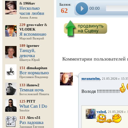
&
1966av
Баллов:
Несколько
00:00
62
часов любви
Апина Алена
229
gros-valer
&
VLODEK
Я вспоминаю
Марский Валерий
189
igornov
Танцуй,
девочка
Комментарии пользователей 
Шкитун Юрий
151
dimakapitan
Все нормально
Пресняков Владимир
,
mranatolm
21.05.2026 г. 15:3
133
ifanow2
Темная ночь
Володя !!!!!!!!!!!!!!!!
Богословский Никита
125
PITT
What Can I Do
Smokie
,
volod
21.05.2026 г. 
121
Alex-s51
Раз ладошка
Зарицкая Евгения