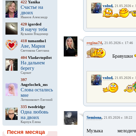
422
Yanika
,
volod
21.05.2026 г. 
Счастье на
двоих
Иванов Александр
420
igorded
Я научу тебя
Кузьмин Владимир
418
tumantho1
,
regina74
21.05.2026 г. 17:46
Аве, Мария
Светикова Светлана
Бравушки
404
Vladavtopilot
На дальнем
берегу
Сармат
,
volod
21.05.2026 г. 
397
Angelochek_ms
Слова остались
мне
Литвинкович Евгений
335
twodridge
Одна любовь
,
на двоих
Semiona
21.05.2026 г. 18:22
Карпук Елена
Музыка мелодич
Песня месяца