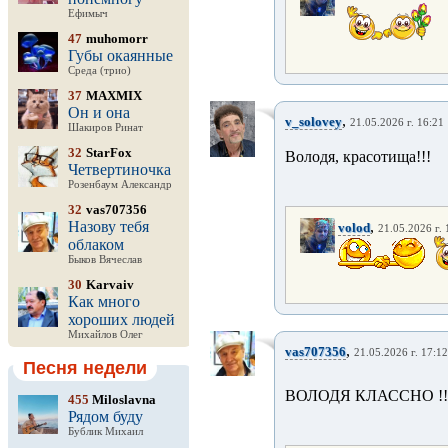
Ефимыч
47
muhomorr
Губы окаянные
Среда (трио)
37
MAXMIX
Он и она
,
v_solovey
21.05.2026 г. 16:21
Шакиров Ринат
32
StarFox
Володя, красотища!!!
Четвертиночка
Розенбаум Александр
32
vas707356
Назову тебя
,
volod
21.05.2026 г. 
облаком
Быков Вячеслав
30
Karvaiv
Как много
хороших людей
Михайлов Олег
,
vas707356
21.05.2026 г. 17:12
Песня недели
ВОЛОДЯ КЛАССНО !!
455
Miloslavna
Рядом буду
Бублик Михаил