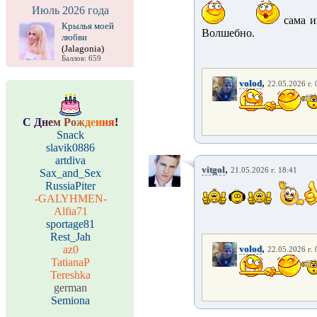
Июль 2026 года
сама и
Крылья моей
Волшебно.
любви
(Jalagonia)
Баллов: 659
,
volod
22.05.2026 г. 
С
Д
н
е
м
Р
о
ж
д
е
н
и
я
!
Snack
slavik0886
artdiva
,
vitgol
21.05.2026 г. 18:41
Sax_and_Sex
RussiaPiter
-GALYHMEN-
Alfia71
sportage81
Rest_Jah
,
az0
volod
22.05.2026 г. 
TatianaP
Tereshka
german
Semiona