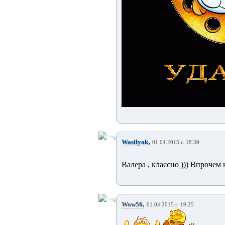
,
Wasilyok
01.04.2015 г. 18:39
Валера , классно ))) Впрочем к
,
Wow56
01.04.2015 г. 19:25