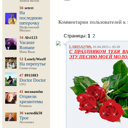
Andrea Bocelli
56
setret
На
последнюю
Комментарии пользователей к 
пятерочку
Шуфутинский
Михаил
Страницы:
1
2
54
Alvi123
Vacanze
,
LARISA2709
Romane
01.04.2015 г. 05:20
С ПРАЗДНИКОМ ТЕБЯ В
Matia Bazar
ЭТУ ПЕСНЮ МОЕЙ МОЛОДОС
52
LonelyWoolf
На перепутье
Синяя птица
47
8911083
Doctor Doctor
UFO
41
mranatolm
Отцвели
хризантемы
Романсы
36
vartedik50
Трое
Лесоповал