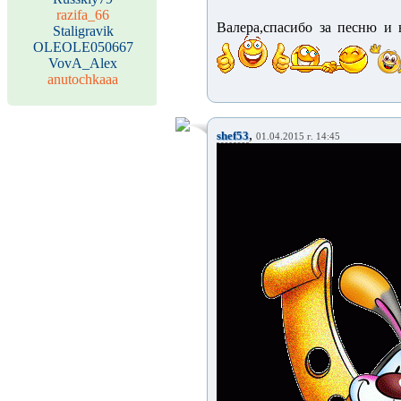
razifa_66
Валера,спасибо за песню и 
Staligravik
OLEOLE050667
VovA_Alex
anutochkaaa
,
shef53
01.04.2015 г. 14:45