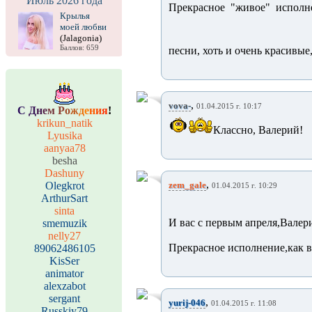
Июль 2026 года
Прекрасное "живое" исполн
Крылья
моей любви
(Jalagonia)
Баллов: 659
песни, хоть и очень красивые
,
vova-
01.04.2015 г. 10:17
С
Д
н
е
м
Р
о
ж
д
е
н
и
я
!
krikun_natik
Классно, Валерий!
Lyusika
aanyaa78
besha
Dashuny
,
Olegkrot
zem_gale
01.04.2015 г. 10:29
ArthurSart
sinta
И вас с первым апреля,Валер
smemuzik
nelly27
Прекрасное исполнение,как в
89062486105
KisSer
animator
alexzabot
sergant
,
yurij-046
01.04.2015 г. 11:08
Russkiy79