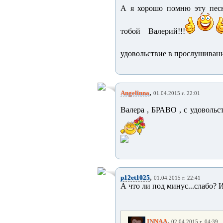
А я хорошо помню эту пес
тобой Валерий!!!
удовольствие в прослушивани
,
Angelinna
01.04.2015 г. 22:01
Валера , БРАВО , с удовольс
,
p12et1025
01.04.2015 г. 22:41
А что ли под минус...слабо? 
,
INNAA
02.04.2015 г. 04:39