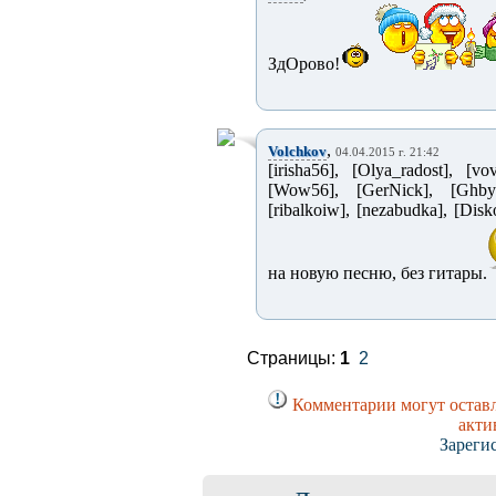
ЗдОрово!
,
Volchkov
04.04.2015 г. 21:42
[irisha56], [Olya_radost], [vo
[Wow56], [GerNick], [Ghbywt
[ribalkoiw], [nezabudka], [Di
на новую песню, без гитары.
Страницы:
1
2
Комментарии могут оставл
акти
Зареги