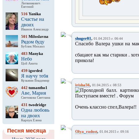
Литвинкович
Евгений
516
Yanika
Счастье на
двоих
Иванов Александр
501
Miloslavna
,
shuger01
01.04.2015 г. 06:44
Рядом буду
Спасибо Валера ушки на маку
Бублик Михаил
483
Manyka
сбацают как мы старики . хотя
Небо
прикола!
Цой Анита
459
igorded
Я научу тебя
Кузьмин Владимир
,
irisha56
01.04.2015 г. 08:53
442
tumantho1
Аве, Мария
Светикова Светлана
431
twodridge
Очень классно спел,Валера!!
Одна любовь
на двоих
Карпук Елена
Песня месяца
,
Olya_radost
01.04.2015 г. 09:16