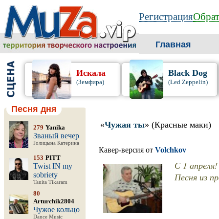
Регистрация
Обрат
Главная
Искала
Black Dog
(Земфира)
(Led Zeppelin)
Песня дня
«
Чужая ты
» (Красные маки)
279
Yanika
Званый вечер
Голицына Катерина
Кавер-версия от
Volchkov
153
PITT
С 1 апреля
Twist IN my
sobriety
Песня из п
Tanita Tikaram
80
Arturchik2804
Чужое кольцо
Dance Music