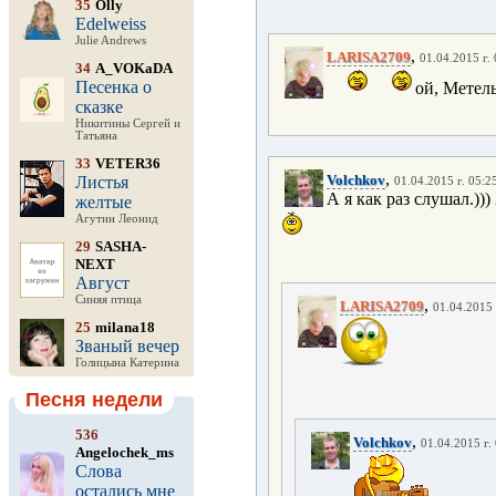
35
Olly
Edelweiss
Julie Andrews
,
LARISA2709
01.04.2015 г.
34
A_VOKaDA
Песенка о
ой, Метель
сказке
Никитины Сергей и
Татьяна
33
VETER36
,
Volchkov
Листья
01.04.2015 г. 05:2
А я как раз слушал.))
желтые
Агутин Леонид
29
SASHA-
NEXT
Август
Синяя птица
,
LARISA2709
01.04.2015 
25
milana18
Званый вечер
Голицына Катерина
Песня недели
536
,
Volchkov
01.04.2015 г.
Angelochek_ms
Слова
остались мне