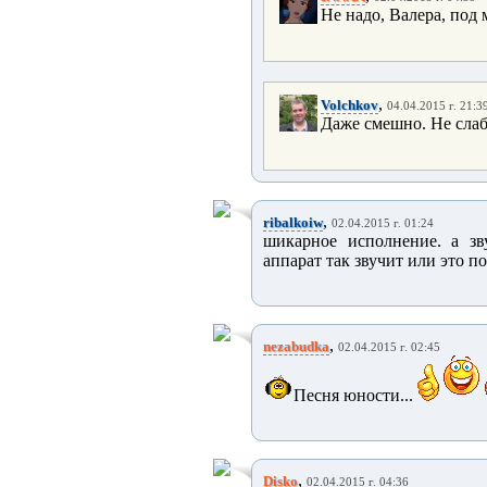
Не надо, Валера, под 
,
Volchkov
04.04.2015 г. 21:3
Даже смешно. Не слаб
,
ribalkoiw
02.04.2015 г. 01:24
шикарное исполнение. а зв
аппарат так звучит или это п
,
nezabudka
02.04.2015 г. 02:45
Песня юности...
,
Disko
02.04.2015 г. 04:36