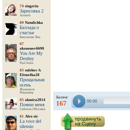
74
singerin
Зарисовка 2
Aristarh
69
Natulichka
Баллада о
счастье
Бакуменко Яна
67
akononov6690
You Are My
Destiny
Paul Anka
65
sulehov
&
Eleno4ka28
Прощальная
осень
Ждамиров
Владимир
Баллов:
65
akmira2814
00:00
167
Помни меня
Catharsis (Москва)
61
Alex-sir
La voce del
silensio