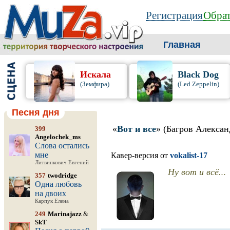
Регистрация
Обрат
Главная
Искала
Black Dog
(Земфира)
(Led Zeppelin)
Песня дня
«
Вот и все
» (Багров Алексан
399
Angelochek_ms
Слова остались
мне
Кавер-версия от
vokalist-17
Литвинкович Евгений
Ну вот и всё...
357
twodridge
Одна любовь
на двоих
Карпук Елена
249
Marinajazz
&
SkT