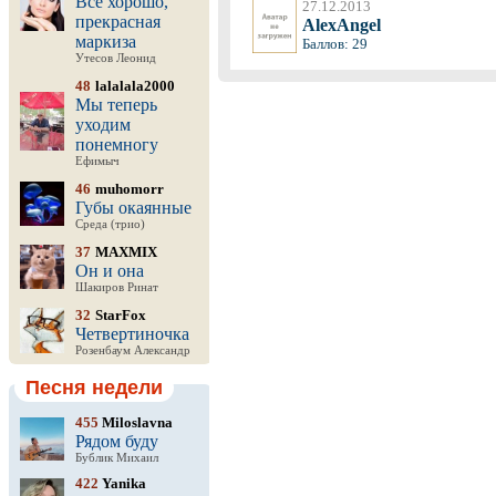
Все хорошо,
27.12.2013
прекрасная
AlexAngel
маркиза
Баллов: 29
Утесов Леонид
48
lalalala2000
Мы теперь
уходим
понемногу
Ефимыч
46
muhomorr
Губы окаянные
Среда (трио)
37
MAXMIX
Он и она
Шакиров Ринат
32
StarFox
Четвертиночка
Розенбаум Александр
Песня недели
455
Miloslavna
Рядом буду
Бублик Михаил
422
Yanika