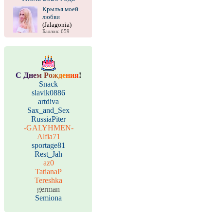
Крылья моей
любви
(Jalagonia)
Баллов: 659
С
Д
н
е
м
Р
о
ж
д
е
н
и
я
!
Snack
slavik0886
artdiva
Sax_and_Sex
RussiaPiter
-GALYHMEN-
Alfia71
sportage81
Rest_Jah
az0
TatianaP
Tereshka
german
Semiona