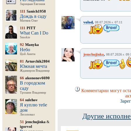
Зарицкая Евгения
111
Sanich1958
Дождь в саду
Митяев Олег
,
volod
08.07.2026 г. 07:11
111
PITT
What Can I Do
Smokie
92
Manyka
Небо
,
jemchujinka
Цой Анита
08.07.2026 г. 09:
81
Arturchik2804
Южная мечта
Ждамиров Владимир
66
akononov6690
В городском
саду
Комментарии могут оста
Трошин Владимир
ак
64
sulehov
Заре
Я куплю тебе
дом
Другие исполне
Лесоповал
51
jemchujinka
&
igorvol