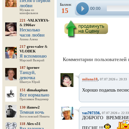
Песня о первой
Баллов:
любви
00:00
15
Музыка из
кинофильмов
221
-VALKYRYA-
&
1966av
Несколько
часов любви
Апина Алена
217
gros-valer
&
VLODEK
Я вспоминаю
Комментарии пользователей 
Марский Валерий
187
igornov
Танцуй,
девочка
,
milana18
07.07.2026 г. 20:33
Шкитун Юрий
Хорошо подаешь песню,
151
dimakapitan
Все нормально
Пресняков Владимир
130
ifanow2
Темная ночь
,
vas707356
07.07.2026 г. 22:33
Богословский Никита
ДОБРОГО ВРЕМЕНИ
118
Alex-s51
ПЕСНЕ !!!
Раз ладошка