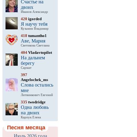
Счастье на
двоих
Иванов Александр
420
igorded
Я научу тебя
Кузьмин Владимир
418
tumantho1
Аве, Мария
Светикова Светлана
404
Vladavtopilot
На дальнем
берегу
Сармат
397
Angelochek_ms
Слова остались
мне
Литвинкович Евгений
335
twodridge
Одна любовь
на двоих
Карпук Елена
Песня месяца
Июль 2026 года