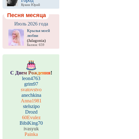
Город
Кукин Юрий
Песня месяца
Июль 2026 года
Крылья моей
любви
(Jalagonia)
Баллов: 659
С
Д
н
е
м
Р
о
ж
д
е
н
и
я
!
leon4763
grim97
svatovstvo
anechkina
Anna1981
stelszipo
Drozd
60Evulez
BibiKing70
ivasyuk
Painka