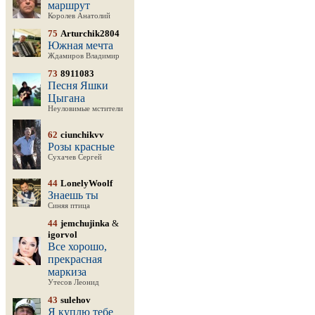
маршрут
Королев Анатолий
75
Arturchik2804
Южная мечта
Ждамиров Владимир
73
8911083
Песня Яшки
Цыгана
Неуловимые мстители
62
ciunchikvv
Розы красные
Сухачев Сергей
44
LonelyWoolf
Знаешь ты
Синяя птица
44
jemchujinka
&
igorvol
Все хорошо,
прекрасная
маркиза
Утесов Леонид
43
sulehov
Я куплю тебе