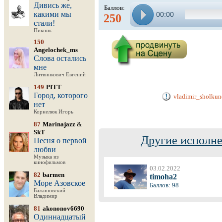
Дивись же,
Баллов:
какими мы
00:00
250
стали!
Пикник
150
Angelochek_ms
Слова остались
мне
Литвинкович Евгений
149
PITT
Город, которого
vladimir_sholkun
нет
Корнелюк Игорь
87
Marinajazz
&
SkT
Другие исполне
Песня о первой
любви
Музыка из
кинофильмов
03.02.2022
82
barmen
timoha2
Море Азовское
Баллов: 98
Бажиновский
Владимир
81
akononov6690
Одиннадцатый