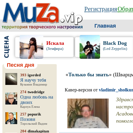
Регистрация
Обрат
Главная
Искала
Black Dog
(Земфира)
(Led Zeppelin)
Песня дня
«
Только бы знать
» (Шварцм
393
igorded
Я научу тебя
Кузьмин Владимир
Кавер-версия от
vladimir_sholku
274
twodridge
Одна любовь на
Здравс
двоих
настро
Карпук Елена
Асадов
257
popurik
Позови
помогл
Тирольский Вадим
204
dimakapitan