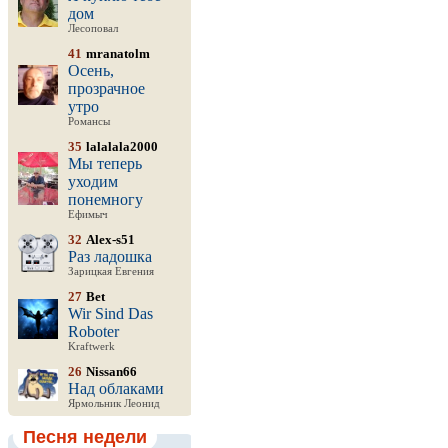
дом
Лесоповал
41
mranatolm
Осень,
прозрачное
утро
Романсы
35
lalalala2000
Мы теперь
уходим
понемногу
Ефимыч
32
Alex-s51
Раз ладошка
Зарицкая Евгения
27
Bet
Wir Sind Das
Roboter
Kraftwerk
26
Nissan66
Над облаками
Ярмольник Леонид
Песня недели