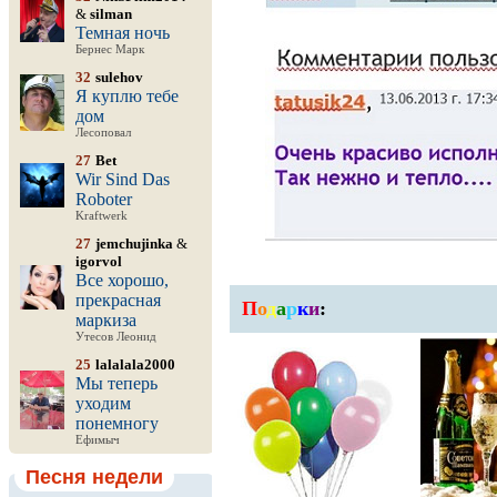
&
silman
Темная ночь
Бернес Марк
32
sulehov
Я куплю тебе
дом
Лесоповал
27
Bet
Wir Sind Das
Roboter
Kraftwerk
27
jemchujinka
&
igorvol
Все хорошо,
прекрасная
П
о
д
а
р
к
и
:
маркиза
Утесов Леонид
25
lalalala2000
Мы теперь
уходим
понемногу
Ефимыч
Песня недели