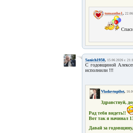
,
tumantho1
22.06
Спаси
,
Sanich1958
15.06.2026 г. 21:
С годовщиной Алексеи
исполнили !!!
,
Vladavtopilot
16.0
Здравствуй, д
Рад тебя видеть!!
Вот так я начинал 13
Давай за годовщину,