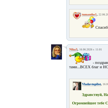
,
tumantho1
22.06.2
Спасиб
,
Nika3
16.06.2026 г. 11:01
- поздра
тами...ВСЕХ благ и Н
,
Vladavtopilot
16.0
Здравствуй, Н
Огромнейшее тебе