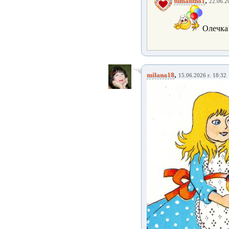
,
tumantho1
22.06.2
Олечка!
,
milana18
15.06.2026 г. 18:32