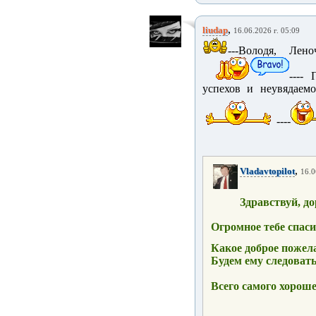
,
liudap
16.06.2026 г. 05:09
---Володя, Лен
----
успехов и неувядаем
----
,
Vladavtopilot
16.0
Здравствуй, д
Огромное тебе спас
Какое доброе пожел
Будем ему следовать
Всего самого хороше