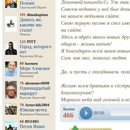
Леночкой(tumantho1). Уж так 
Позови
Совсем недавно у неё был ден
Тирольский Вадим
на нашем любимом сайте.
191
dimakapitan
Дивись же,
Свою первую песню я спел име
какими мы
на сайте.
стали!
Пикник
Здесь я обрёл много новых дру
125
PITT
общем - жизнь кипит!
Город, которого
Я благодарен всем моим новым
нет
Сам, как мог, помогал людям.
Корнелюк Игорь
80
barmen
Море Азовское
Да, и пусть с опозданием, 
Бажиновский
Владимир
76
akononov6690
Желаю всем братьям и сёстрам
Одиннадцатый
благополучия!!
маршрут
Мирного неба над головой и вс
Королев Анатолий
70
Arturchik2804
Баллов:
Южная мечта
00:00
466
Ждамиров Владимир
68
8911083
Песня Яшки