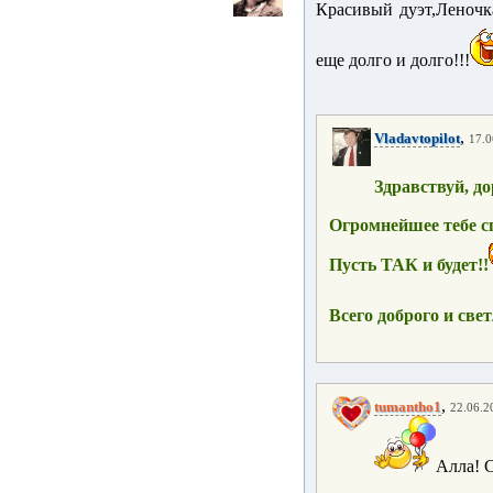
Красивый дуэт,Леночк
еще долго и долго!!!
,
Vladavtopilot
17.0
Здравствуй, д
Огромнейшее тебе с
Пусть ТАК и будет!!
Всего доброго и свет
,
tumantho1
22.06.2
Алла! 