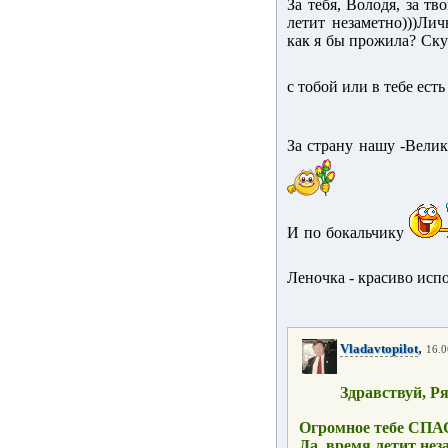
За тебя, Володя, за тво
летит незаметно)))Лич
как я бы прожила? Скуч
с тобой или в тебе есть
За страну нашу -Вели
И по бокальчику
Леночка - красиво исп
,
Vladavtopilot
16.0
Здравствуй, Р
Огромное тебе СПАС
Да, время летит нез