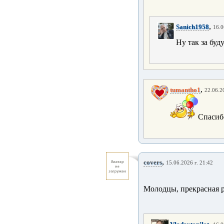
,
Sanich1958
16.0
Ну так за буд
,
tumantho1
22.06.2
Спасиб
,
covers
15.06.2026 г. 21:42
Молодцы, прекрасная р
,