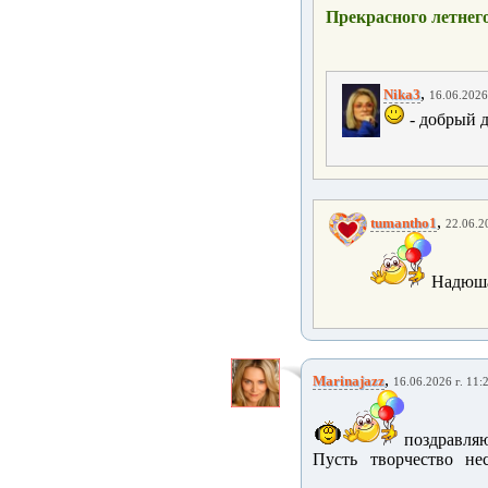
Прекрасного летнег
,
Nika3
16.06.2026
- добрый 
,
tumantho1
22.06.2
Надюша
,
Marinajazz
16.06.2026 г. 11:
поздравляю
Пусть творчество не