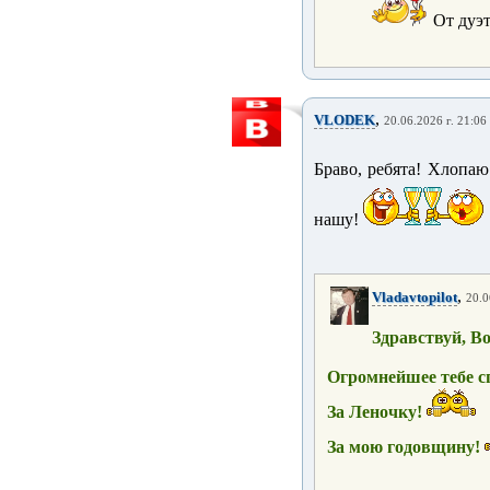
От дуэт
,
VLODEK
20.06.2026 г. 21:06
Браво, ребята! Хлопаю
нашу!
,
Vladavtopilot
20.0
Здравствуй, В
Огромнейшее тебе с
За Леночку!
За мою годовщину!