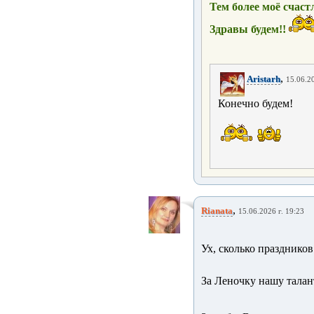
Тем более моё счаст
Здравы будем!!
,
Aristarh
15.06.20
Конечно будем!
,
Rianata
15.06.2026 г. 19:23
Ух, сколько праздников
За Леночку нашу тала