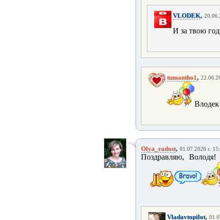
,
VLODEK
20.06.
И за твою го
,
tumantho1
22.06.2
Влодек
,
Olya_radost
01.07.2026 г. 15
Поздравляю, Володя!
,
Vladavtopilot
01.0