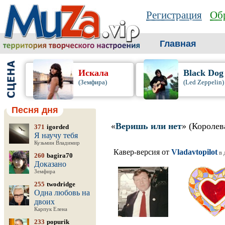
Регистрация
Обр
Главная
Искала
Black Dog
(Земфира)
(Led Zeppelin)
Песня дня
«
Веришь или нет
» (Королев
371
igorded
Я научу тебя
Кузьмин Владимир
Кавер-версия от
Vladavtopilot
в 
260
bagira70
Доказано
Земфира
255
twodridge
Одна любовь на
двоих
Карпук Елена
233
popurik