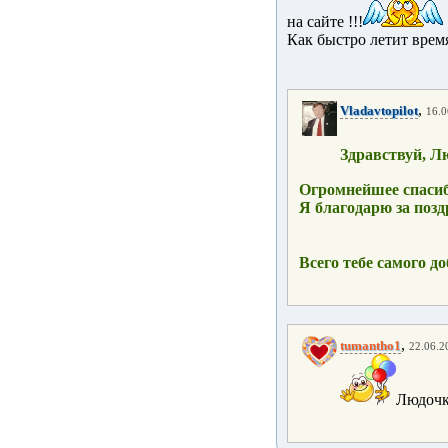
на сайте !!!
Как быстро летит время
,
Vladavtopilot
16.0
Здравствуй, Л
Огромнейшее спасиб
Я благодарю за позд
Всего тебе самого до
,
tumantho1
22.06.2
Людочк