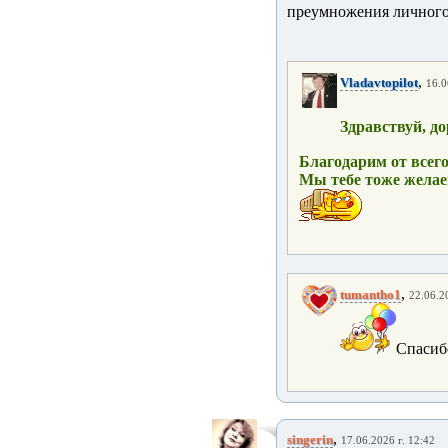
преумножения личного
,
Vladavtopilot
16.0
Здравствуй, д
Благодарим от всего
Мы тебе тоже желаем
,
tumantho1
22.06.2
Спасиб
,
singerin
17.06.2026 г. 12:42