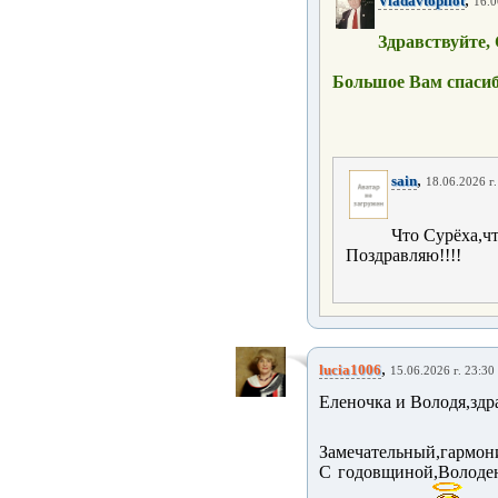
Vladavtopilot
16.0
Здравствуйте, 
Большое Вам спасиб
,
sain
18.06.2026 г.
Что Сурёха,чт
Поздравляю!!!!
,
lucia1006
15.06.2026 г. 23:30
Еленочка и Володя,здра
Замечательный,гармони
С годовщиной,Володен