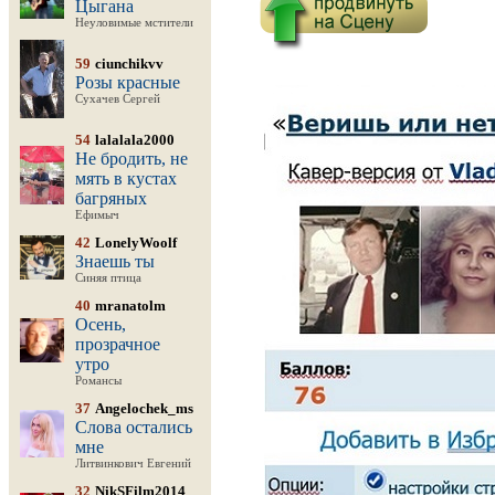
Цыгана
Неуловимые мстители
59
ciunchikvv
Розы красные
Сухачев Сергей
54
lalalala2000
Не бродить, не
мять в кустах
багряных
Ефимыч
42
LonelyWoolf
Знаешь ты
Синяя птица
40
mranatolm
Осень,
прозрачное
утро
Романсы
37
Angelochek_ms
Слова остались
мне
Литвинкович Евгений
32
NikSFilm2014