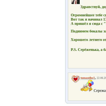
Здравствуй, до
Огромнейшее тебе с
Вот так я начинал 1
А пришёл я сюда с 
Поднимем бокалы за
Хорошего летнего о
P.S. Серёженька, а б
,
tumantho1
22.06.2
Сережа!