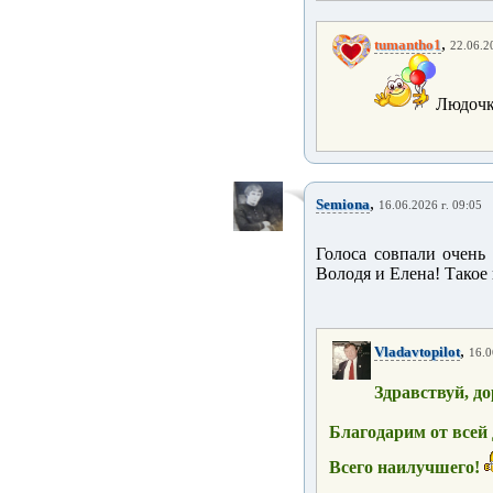
,
tumantho1
22.06.2
Людочк
,
Semiona
16.06.2026 г. 09:05
Голоса совпали очень
Володя и Елена! Такое
,
Vladavtopilot
16.0
Здравствуй, д
Благодарим от всей
Всего наилучшего!