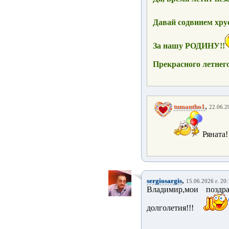
Давай содвинем хрус
За нашу РОДИНУ!!
Прекрасного летнего
,
tumantho1
22.06.2
Ряната!
,
sergiosargis
15.06.2026 г. 20
Владимир,мои поздр
долголетия!!!