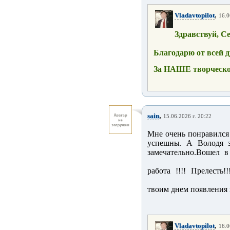
,
Vladavtopilot
16.0
Здравствуй, Се
Благодарю от всей 
За НАШЕ творческое
,
sain
15.06.2026 г. 20:22
Мне очень понравился 
успешны. А Володя з
замечательно.Вошел в
работа !!!! Прелесть!
твоим днем появления 
,
Vladavtopilot
16.0