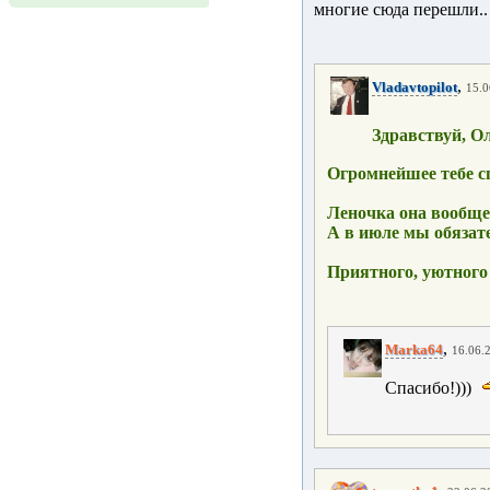
многие сюда перешли..
,
Vladavtopilot
15.0
Здравствуй, 
Огромнейшее тебе с
Леночка она вообще
А в июле мы обязат
Приятного, уютного
,
Marka64
16.06.2
Спасибо!)))