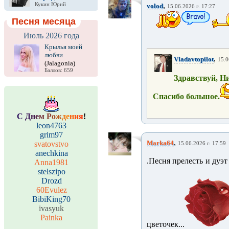
,
Кукин Юрий
volod
15.06.2026 г. 17:27
Песня месяца
Июль 2026 года
Крылья моей
любви
,
Vladavtopilot
15.0
(Jalagonia)
Баллов: 659
Здравствуй, Н
Спасибо большое.
С
Д
н
е
м
Р
о
ж
д
е
н
и
я
!
leon4763
grim97
,
Marka64
svatovstvo
15.06.2026 г. 17:59
anechkina
.Песня прелесть и дуэт
Anna1981
stelszipo
Drozd
60Evulez
BibiKing70
ivasyuk
Painka
цветочек...