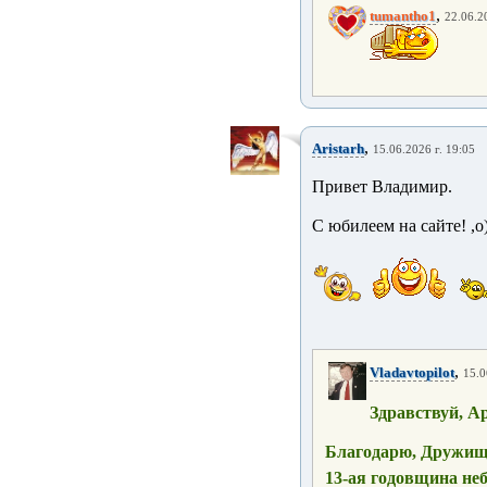
,
tumantho1
22.06.2
,
Aristarh
15.06.2026 г. 19:05
Привет Владимир.
С юбилеем на сайте! ,о)
,
Vladavtopilot
15.0
Здравствуй, А
Благодарю, Дружищ
13-ая годовщина неб