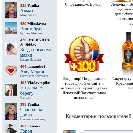
С праздником, Володя!
Леночка и В
525
Yanika
поздравля
Алмаз
дальнейши
Мон Алиса
нашем люб
Бр
429
Miloslavna
Рядом буду
Бублик Михаил
420
-VALKYRYA-
&
1966av
Когда погаснут
маяки
Влади Наталья
404
tumantho1
Аве, Мария
Светикова Светлана
Владимир! Поздравляю с
Такую дату 
402
Vladavtopilot
годовщиной на сайте и
Красивый 
На дальнем
исполнения первого дуэта с
Лен
берегу
Леночкой! Замечательное
исполнение!
Сармат
399
Yanika
Счастье на
двоих
Комментарии пользователей 
Иванов Александр
363
ifanow2
Город