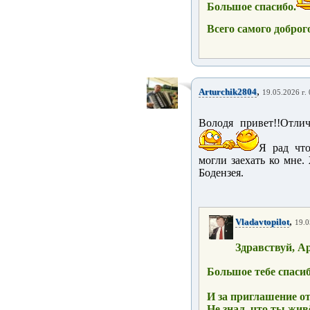
Большое спасибо.
Всего самого доброго
,
Arturchik2804
19.05.2026 г.
Володя привет!!Отлич
Я рад чт
могли заехать ко мне.
Бодензея.
,
Vladavtopilot
19.0
Здравствуй, А
Большое тебе спасиб
И за приглашение от
Не знал, что ты жив