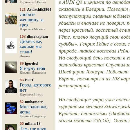
в AUDI Q8 и мчимся по автобан
Тирольский Вадим
оказались в Баварии. Позвонил 
121
Arturchik2804
Любите
наступающим славным юбилеем 
женщину за
удивлён и вначале не поверил,
грех
через красивый, воспетый вел
Фирюлин Михаил
Гёте, плавно несущий свои вод
103
dimakapitan
Дивись же,
судьбы». Генрих Гейне в своих
какими мы
природе, также воспевал Рейн.
стали!
На следующий день поехали в
Пикник
волшебная красота! Спустилис
89
igorded
Я научу тебя
Швейцарии Люцерн. Побывали 
Кузьмин Владимир
Европе, посмотрели из 108 кар
83
PITT
реставрации).
Город, которого
нет
Корнелюк Игорь
На следующее утро уже поехал
82
muhomorr
курортным местом Schwarzwald
Мне одиноко,
детка
Красоты неописуемы (Людочка с
Кузьмин Владимир
объём мобилки 256 Gb). Очень 
66
milana18
Там, где клён