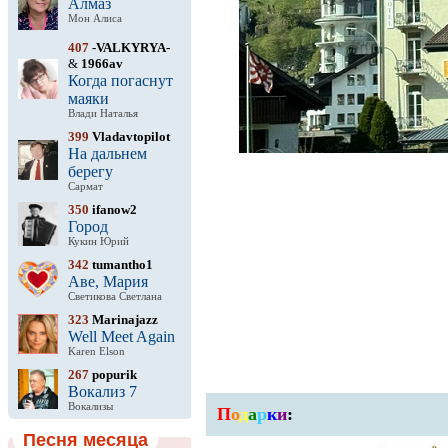
Алмаз
Мон Алиса
407
-VALKYRYA-
&
1966av
Когда погаснут
маяки
Влади Наталья
399
Vladavtopilot
На дальнем
берегу
Сармат
350
ifanow2
Город
Кукин Юрий
342
tumantho1
Аве, Мария
Светикова Светлана
323
Marinajazz
Well Meet Again
Karen Elson
267
popurik
Вокализ 7
Вокализы
П
о
д
а
р
к
и
:
Песня месяца