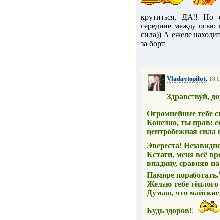
крутиться, ДА!! Но 
середине между осью 
сила)) А ежеле находи
за борт.
,
Vladavtopilot
18.0
Здравствуй, до
Огромнейшее тебе с
Конечно, ты прав: е
центробежная сила в
Эвереста! Незавидн
Кстати, меня всё в
впадину, сравняв на
Памире поработать.
Желаю тебе тёплого 
Думаю, что майские
Будь здоров!!