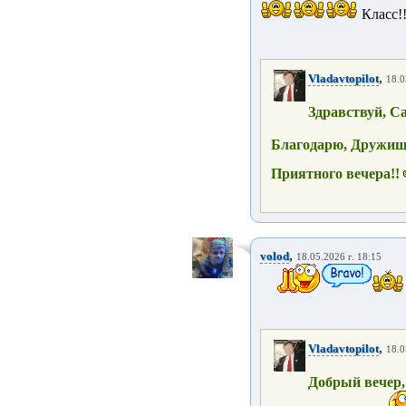
Класс!
,
Vladavtopilot
18.0
Здравствуй, С
Благодарю, Дружищ
Приятного вечера!!
,
volod
18.05.2026 г. 18:15
,
Vladavtopilot
18.0
Добрый вечер,