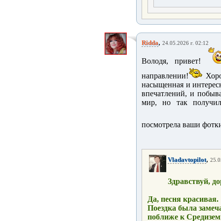
,
Ridda
24.05.2026 г. 02:12
Володя, привет!
направлении!
Хоро
насыщенная и интересн
впечатлений, и побыва
мир, но так получил
посмотрела ваши фотки
,
Vladavtopilot
25.0
Здравствуй, д
Да, песня красивая.
Поездка была замеча
поближе к Средиземн