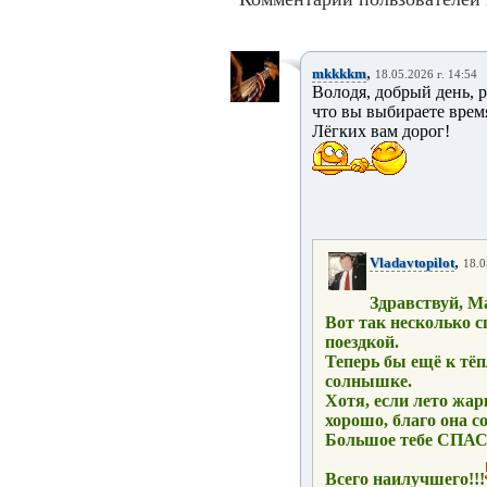
,
mkkkkm
18.05.2026 г. 14:54
Володя, добрый день, ра
что вы выбираете врем
Лёгких вам дорог!
,
Vladavtopilot
18.0
Здравствуй, М
Вот так несколько 
поездкой.
Теперь бы ещё к тёп
солнышке.
Хотя, если лето жар
хорошо, благо она с
Большое тебе СПА
Всего наилучшего!!!