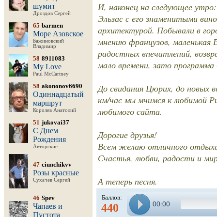
И, наконец на следующее утро
шумит
Дроздов Сергей
Эльзас с его знаменитыми вин
65
barmen
архитектурой. Побывали в горо
Море Азовское
мнению французов, маленькая 
Бажиновский
Владимир
радостных впечатлений, возвр
58
8911083
мало времени, зато программа
My Love
Paul McCartney
58
akononov6690
До свидания Цюрих, до новых в
Одиннадцатый
км/час мы мчимся к любимой Ри
маршрут
любимого сайта.
Королев Анатолий
51
jukovai37
С Днем
Дорогие друзья!
Рождения
Всем желаю отличного отдыха
Авторские
Счастья, любви, радости и мир
47
ciunchikvv
Розы красные
А теперь песня.
Сухачев Сергей
Баллов:
46
Spev
00:00
440
Чапаев и
Пустота