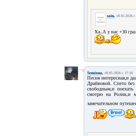
,
sain
18.05.2026 г.
Ха..А у нас +30 гра
,
Semiona
18.05.2026 г. 17:16
Песня интересная,и да
Драйвовой. Спето без
свободным,и поехать 
смотрю на Ролик,и м
замечательном путеше