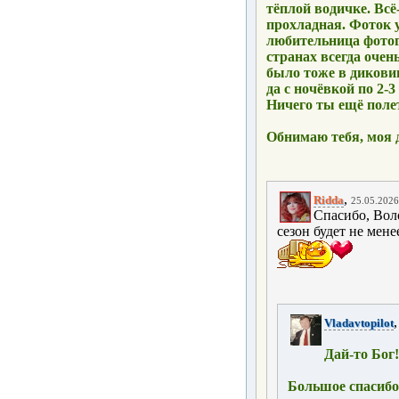
тёплой водичке. Всё
прохладная. Фоток 
любительница фотог
странах всегда очен
было тоже в дикови
да с ночёвкой по 2-3
Ничего ты ещё поле
Обнимаю тебя, моя 
,
Ridda
25.05.2026
Спасибо, Вол
сезон будет не мен
Vladavtopilot
Дай-то Бог!
Большое спасибо