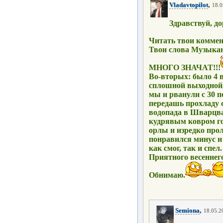
,
Vladavtopilot
18.0
Здравствуй, д
Читать твои коммент
Твои слова Музыкант
МНОГО ЗНАЧАТ!!!
Во-вторых: было 4 
сплошной выходной, 
мы и рванули с 30 по
передашь прохладу 
водопада в Шварцва
кудрявым ковром го
орлы и изредко про
понравился минус и 
как смог, так и спел.
Приятного весеннего
Обнимаю.
,
Semiona
18.05.2