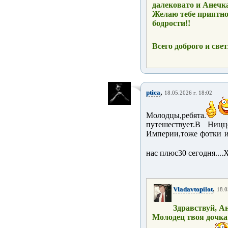
далековато и Анечка
Желаю тебе приятно
бодрости!!
Всего доброго и свет
,
ptica
18.05.2026 г. 18:02
Молодцы,ребята.
путешествует.В Ницц
Империи,тоже фотки ид
нас плюс30 сегодня...
,
Vladavtopilot
18.0
Здравствуй, Ан
Молодец твоя дочка!