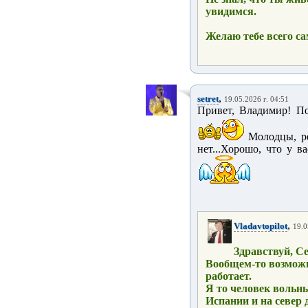
увидимся.
Желаю тебе всего сам
,
setret
19.05.2026 г. 04:51
Привет, Владимир! По
Молодцы, ре
нет...Хорошо, что у в
,
Vladavtopilot
19.0
Здравствуй, С
Вообщем-то возмож
работает.
Я то человек вольны
Испании и на север 