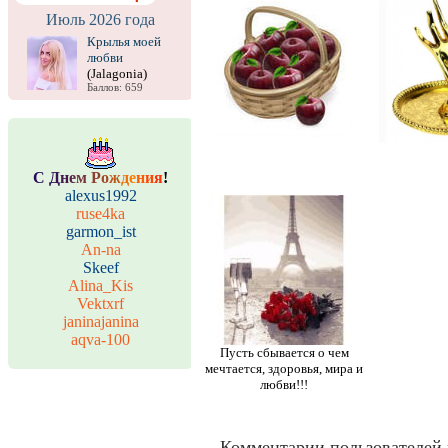
Июль 2026 года
Крылья моей
любви
(Jalagonia)
Баллов: 659
С
Д
н
е
м
Р
о
ж
д
е
н
и
я
!
alexus1992
ruse4ka
garmon_ist
An-na
Skeef
Alina_Kis
Vektxrf
janinajanina
aqva-100
Пусть сбывается о чем
мечтается, здоровья, мира и
любви!!!
Комментарии пользователей 