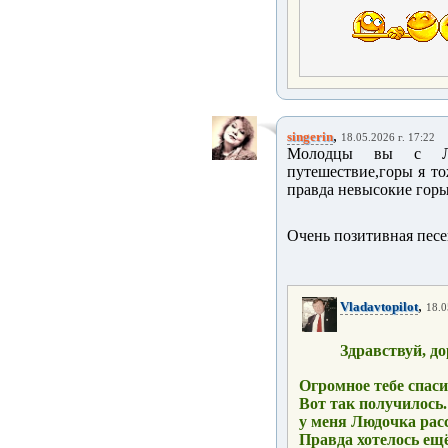
,
singerin
18.05.2026 г. 17:22
Молодцы вы с Люд
путешествие,горы я то
правда невысокие горы
Очень позитивная песе
,
Vladavtopilot
18.0
Здравствуй, д
Огромное тебе спаси
Вот так получилось.
у меня Людочка рас
Правда хотелось ещ