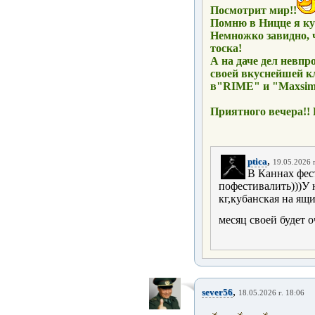
Посмотрит мир!!
Помню в Ницце я ку
Немножко завидно, ч
тоска!
А на даче дел невпр
своей вкуснейшей к
в"RIME" и "Мaxsime
Приятного вечера!! 
,
ptica
19.05.2026 г
В Каннах фест
пофестивалить)))У 
кг,кубанская на ящ
месяц своей будет оч
,
sever56
18.05.2026 г. 18:06