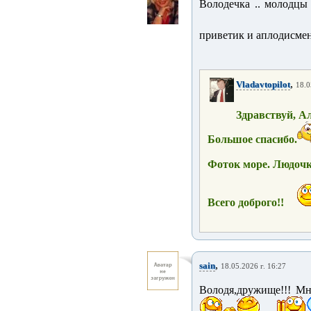
Володечка .. молодцы
приветик и аплодисме
,
Vladavtopilot
18.0
Здравствуй, А
Большое спасибо.
Фоток море. Людочк
Всего доброго!!
,
sain
18.05.2026 г. 16:27
Володя,дружище!!! Мн