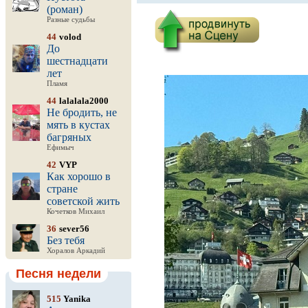
(роман)
Разные судьбы
44
volod
До
шестнадцати
лет
Пламя
44
lalalala2000
Не бродить, не
мять в кустах
багряных
Ефимыч
42
VYP
Как хорошо в
стране
советской жить
Кочетков Михаил
36
sever56
Без тебя
Хоралов Аркадий
Песня недели
515
Yanika