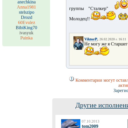
anechkina
Anna1981
группы "Сталкер"
stelszipo
Drozd
Молодец!!
60Evulez
BibiKing70
ivasyuk
Painka
,
ViktorP
26.02.2020 г. 16:11
Не могу же я Старшег
Комментарии могут оставл
акти
Зареги
Другие исполнени
07.10.2013
tom2009