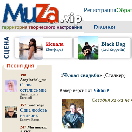
Регистрация
Обрат
Главная
Искала
Black Dog
(Земфира)
(Led Zeppelin)
Песня дня
«
Чужая свадьба
» (Сталкер)
398
Angelochek_ms
Слова
остались мне
Кавер-версия от
ViktorP
Литвинкович
Евгений
Сегодня ха-ха не
357
twodridge
Одна любовь
на двоих
Карпук Елена
247
Marinajazz
&
SkT