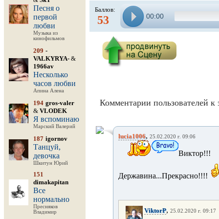
Песня о
Баллов:
00:00
первой
53
любви
Музыка из
кинофильмов
209
-
VALKYRYA-
&
1966av
Несколько
часов любви
Апина Алена
Комментарии пользователей к 
194
gros-valer
&
VLODEK
Я вспоминаю
Марский Валерий
,
lucia1006
25.02.2020 г. 09:06
187
igornov
Танцуй,
Виктор!
девочка
Шкитун Юрий
151
Державина...Прекрасно!!!!
dimakapitan
Все
нормально
Пресняков
,
ViktorP
25.02.2020 г. 09:17
Владимир