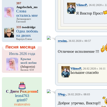
397
,
ViktorP
26.02.2020 г. 2
Angelochek_ms
Слова
Я Виктор Прост
остались мне
Литвинкович
Евгений
335
twodridge
Одна любовь
на двоих
Карпук Елена
,
rewins
26.02.2020 г. 00:57
Песня месяца
Отличное исполнение !!!
Июль 2026 года
Крылья
моей любви
(Jalagonia)
,
ViktorP
26.02.2020 г. 16:11
Баллов: 659
Ьольшое спасибо
С
Д
н
е
м
Р
о
ж
д
е
н
и
я
!
,
SNeg-
26.02.2020 г. 08:03
leon4763
grim97
Доброе утречко, Виктор!!
svatovstvo