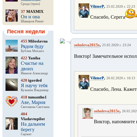
Среда (трио)
,
ViktorP
25.02.2020 г. 22:23
37
MAXMIX
Он и она
Спасибо, Серега
Шакиров Ринат
Песня недели
455
Miloslavna
,
soboleva2015e
25.02.2020 г. 23:24
Рядом буду
Бублик Михаил
Виктор! Замечательное испол
422
Yanika
Счастье на
двоих
Иванов Александр
,
ViktorP
26.02.2020 г. 16:13
420
igorded
Я научу тебя
Спасибо, Лена. Кажет
Кузьмин Владимир
418
tumantho1
Аве, Мария
Светикова Светлана
,
soboleva2015e
26.02.202
404
Vladavtopilot
Виктор, напомните н
На дальнем
берегу
Сармат