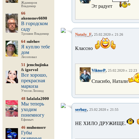
Ждамиров
Эт радует
Владимир
66
akononov6690
В городском
саду
,
Трошин Владимир
Nataly_F
25.02.2020 г. 21:26
64
sulehov
Я куплю тебе
Классно
дом
Лесоповал
51
jemchujinka
&
igorvol
,
ViktorP
25.02.2020 г. 22:23
Все хорошо,
прекрасная
Спасибо, Натали
маркиза
Утесов Леонид
48
lalalala2000
Мы теперь
,
уходим
serbay
25.02.2020 г. 21:55
понемногу
Ефимыч
НЕ ХИЛО ДРУЖИЩЕ.
46
muhomorr
Губы
окаянные