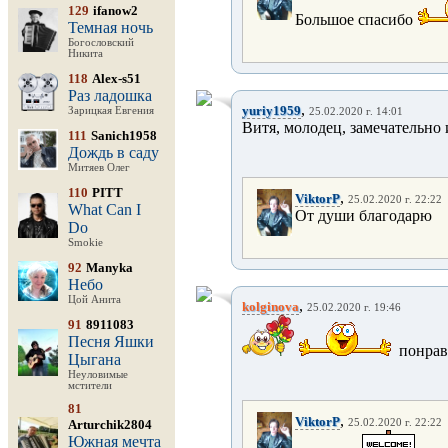
129
ifanow2
Большое спасибо
Темная ночь
Богословский
Никита
118
Alex-s51
Раз ладошка
,
yuriy1959
Зарицкая Евгения
25.02.2020 г. 14:01
Витя, молодец, замечательно и
111
Sanich1958
Дождь в саду
Митяев Олег
110
PITT
,
ViktorP
25.02.2020 г. 22:22
What Can I
От души благодарю
Do
Smokie
92
Manyka
Небо
Цой Анита
,
kolginova
25.02.2020 г. 19:46
91
8911083
Песня Яшки
понрав
Цыгана
Неуловимые
мстители
81
,
ViktorP
Arturchik2804
25.02.2020 г. 22:22
Южная мечта