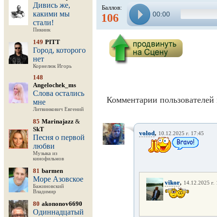
Дивись же,
Баллов:
какими мы
00:00
106
стали!
Пикник
149
PITT
Город, которого
нет
Корнелюк Игорь
148
Angelochek_ms
Слова остались
Комментарии пользователей 
мне
Литвинкович Евгений
85
Marinajazz
&
SkT
,
volod
10.12.2025 г. 17:45
Песня о первой
любви
Музыка из
кинофильмов
81
barmen
Море Азовское
,
vikor
14.12.2025 г.
Бажиновский
Владимир
80
akononov6690
Одиннадцатый