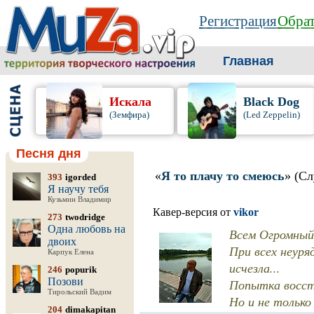
Регистрация
Обрат
Главная
Искала
Black Dog
(Земфира)
(Led Zeppelin)
Песня дня
«
Я то плачу то смеюсь
» (С
393
igorded
Я научу тебя
Кузьмин Владимир
Кавер-версия от
vikor
273
twodridge
Одна любовь на
Всем Огромный 
двоих
При всех неуряд
Карпук Елена
исчезла...
246
popurik
Позови
Попытка восст
Тирольский Вадим
Но и не только 
204
dimakapitan