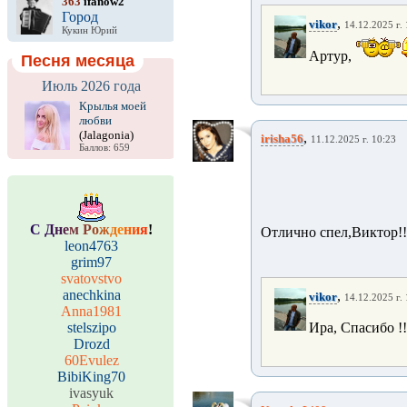
363
ifanow2
Город
,
vikor
14.12.2025 г.
Кукин Юрий
Артур,
Песня месяца
Июль 2026 года
Крылья моей
любви
(Jalagonia)
,
irisha56
11.12.2025 г. 10:23
Баллов: 659
С
Д
н
е
м
Р
о
ж
д
е
н
и
я
!
Отлично спел,Виктор!!
leon4763
grim97
svatovstvo
anechkina
,
vikor
14.12.2025 г.
Anna1981
stelszipo
Ира, Спасибо !!
Drozd
60Evulez
BibiKing70
ivasyuk