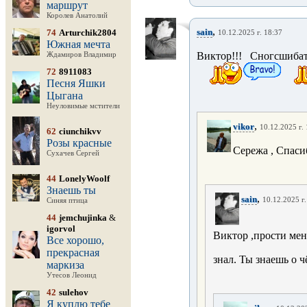
маршрут
Королев Анатолий
,
sain
74
Arturchik2804
10.12.2025 г. 18:37
Южная мечта
Виктор!!! Сногсшиба
Ждамиров Владимир
72
8911083
Песня Яшки
Цыгана
Неуловимые мстители
,
vikor
10.12.2025 г.
62
ciunchikvv
Розы красные
Сережа , Спасибо 
Сухачев Сергей
44
LonelyWoolf
Знаешь ты
,
sain
10.12.2025 г.
Синяя птица
44
jemchujinka
&
igorvol
Виктор ,прости меня
Все хорошо,
прекрасная
знал. Ты знаешь о ч
маркиза
Утесов Леонид
42
sulehov
Я куплю тебе