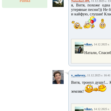
Painka
,
NatashaLi09
11.12.2025 г. 13
я, Витя, похоже одна
утеряные песни!)) Не 
и кайфую, слушая! Кла
,
vikor
14.12.2025 г.
Натали, Спаси
,
v_solovey
11.12.2025 г. 16:41
Витя, тронул душу!...
земляк!
,
vikor
14.12.2025 г.