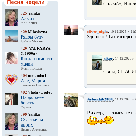
Песня недели
Спасибо, Инно
525
Yanika
Алмаз
Мон Алиса
,
silver_night
429
Miloslavna
10.12.2025 г. 21:
Здорово ! Так интересн
Рядом буду
Бублик Михаил
420
-VALKYRYA-
&
1966av
,
Когда погаснут
vikor
14.12.2025 г.
маяки
Влади Наталья
Света, СПАСИБ
404
tumantho1
Аве, Мария
Светикова Светлана
402
Vladavtopilot
На дальнем
,
Arturchik2804
11.12.2025 г.
берегу
Сармат
Виктор, замечател
399
Yanika
Счастье на
двоих
Иванов Александр