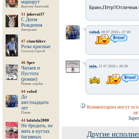
маршрут
Королев Анатолий
Браво,Пётр!!Отличная 
51
jukovai37
С Днем
Рождения
Авторские
,
volod
08.07.2026 г. 07:09
47
ciunchikvv
Розы красные
Сухачев Сергей
46
Spev
,
sain
21.07.2026 г. 00:58
Чапаев и
Пустота
(роман)
Разные судьбы
44
volod
До
шестнадцати
Комментарии могут оста
лет
ак
Пламя
Заре
44
lalalala2000
Не бродить, не
мять в кустах
Другие исполне
багряных