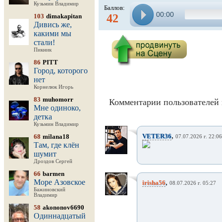
Кузьмин Владимир
Баллов:
00:00
42
103
dimakapitan
Дивись же,
какими мы
стали!
Пикник
86
PITT
Город, которого
нет
Корнелюк Игорь
83
muhomorr
Комментарии пользователей 
Мне одиноко,
детка
Кузьмин Владимир
,
VETER36
68
milana18
07.07.2026 г. 22:06
Там, где клён
шумит
Дроздов Сергей
66
barmen
Море Азовское
,
irisha56
08.07.2026 г. 05:27
Бажиновский
Владимир
58
akononov6690
Одиннадцатый