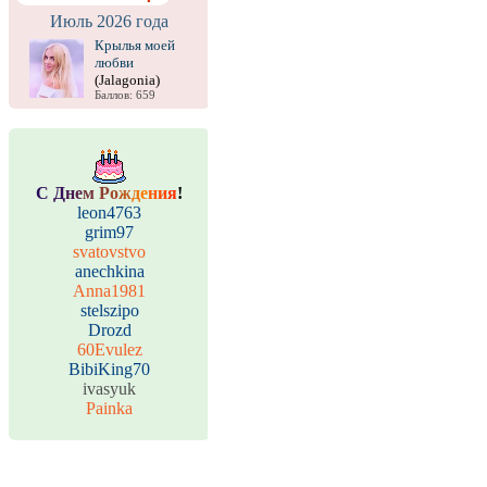
Июль 2026 года
Крылья моей
любви
(Jalagonia)
Баллов: 659
С
Д
н
е
м
Р
о
ж
д
е
н
и
я
!
leon4763
grim97
svatovstvo
anechkina
Anna1981
stelszipo
Drozd
60Evulez
BibiKing70
ivasyuk
Painka