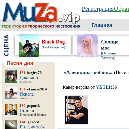
Регистрация
Обрат
Главная
Black Dog
Солнце
(Led Zeppelin)
мое
(Овсиенко
Татьяна)
Песня дня
«
Алешкина любовь
» (Весел
151
bagira70
Доказано
Земфира
Кавер-версия от
VETER36
134
akmira2814
Искала
Земфира
130
popurik
Позови
Тирольский Вадим
114
igorded
Я научу тебя