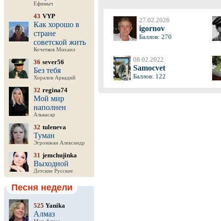
Ефимыч
43
VYP
27.02.2026
Как хорошо в
igornov
стране
Баллов: 270
советской жить
Кочетков Михаил
08.02.2022
36
sever56
Samocvet
Без тебя
Баллов: 122
Хоралов Аркадий
32
regina74
Мой мир
наполнен
Алькасар
32
tuleneva
Туман
Эгромжан Александр
31
jemchujinka
Выходной
Детские Русские
Песня недели
525
Yanika
Алмаз