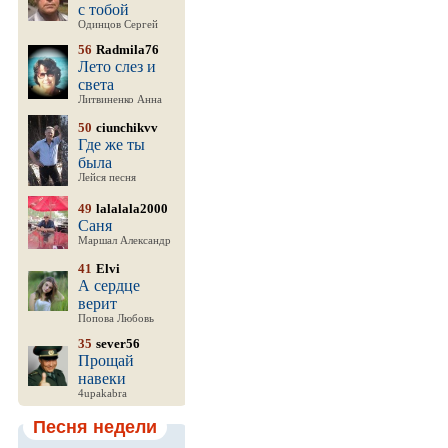
с тобой
Одинцов Сергей
56
Radmila76
Лето слез и
света
Литвиненко Анна
50
ciunchikvv
Где же ты
была
Лейся песня
49
lalalala2000
Саня
Маршал Александр
41
Elvi
А сердце
верит
Попова Любовь
35
sever56
Прощай
навеки
4upakabra
Песня недели