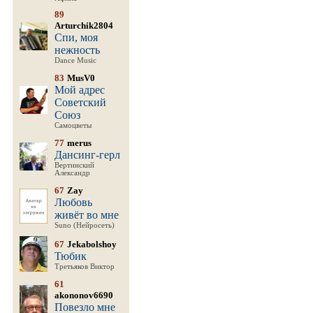
89
Arturchik2804
Спи, моя
нежность
Dance Music
83
MusV0
Мой адрес
Советский
Союз
Самоцветы
77
merus
Дансинг-герл
Вертинский
Александр
67
Zay
Любовь
живёт во мне
Suno (Нейросеть)
67
Jekabolshoy
Тюбик
Третьяков Виктор
61
akononov6690
Повезло мне