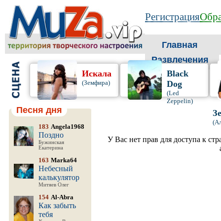
Регистрация
Обра
Главная
Развлечения
Искала
Black
(Земфира)
Dog
(Led
Zeppelin)
Песня дня
З
(А
183
Angela1968
Поздно
У Вас нет прав для доступа к ст
Бужинская
Екатерина
163
Marka64
Небесный
калькулятор
Митяев Олег
154
Al-Abra
Как забыть
тебя