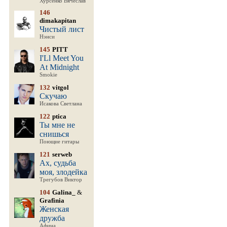
Хурсенко Вячеслав
146
dimakapitan
Чистый лист
Нэнси
145
PITT
I'Ll Meet You
At Midnight
Smokie
132
vitgol
Скучаю
Исакова Светлана
122
ptica
Ты мне не
снишься
Поющие гитары
121
serweb
Ах, судьба
моя, злодейка
Трегубов Виктор
104
Galina_
&
Grafinia
Женская
дружба
Афина