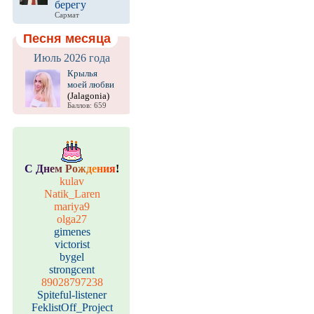
берегу
Сармат
Песня месяца
Июль 2026 года
Крылья
моей любви
(Jalagonia)
Баллов: 659
С
Д
н
е
м
Р
о
ж
д
е
н
и
я
!
kulav
Natik_Laren
mariya9
olga27
gimenes
victorist
bygel
strongcent
89028797238
Spiteful-listener
FeklistOff_Project