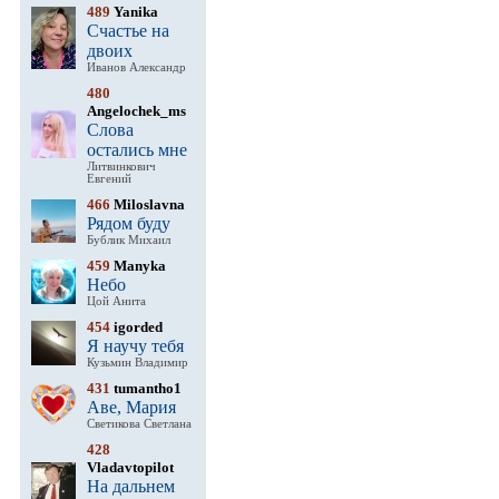
489
Yanika
Счастье на
двоих
Иванов Александр
480
Angelochek_ms
Слова
остались мне
Литвинкович
Евгений
466
Miloslavna
Рядом буду
Бублик Михаил
459
Manyka
Небо
Цой Анита
454
igorded
Я научу тебя
Кузьмин Владимир
431
tumantho1
Аве, Мария
Светикова Светлана
428
Vladavtopilot
На дальнем