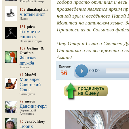
собора просто отличная и весь
Трегубов Виктор
произведение является ярким пр
152
dimakapitan
Чистый лист
нашей эры и введённого Папой 
Нэнси
Молитва на латинском языке. З
131
ptica
Пришлось из-за большого файла
Ты мне не
снишься
Поющие гитары
Чту Отца и Сына и Святаго Ду
107
Galina_
&
От начала и во все времена и во
Grafinia
Аминь!
Женская
дружба
Баллов:
Афина
00:00
56
87
MusV0
Мой адрес
Советский
Союз
Самоцветы
79
merus
Дансинг-герл
Вертинский
Александр
75
Jekabolshoy
Тюбик