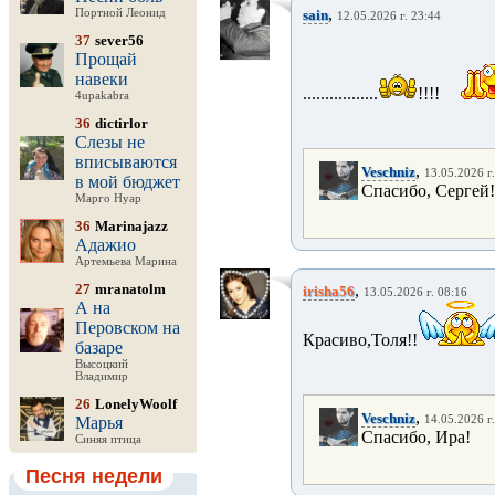
,
Портной Леонид
sain
12.05.2026 г. 23:44
37
sever56
Прощай
навеки
.................
!!!!
4upakabra
36
dictirlor
Слезы не
вписываются
,
Veschniz
13.05.2026 г
в мой бюджет
Спасибо, Сергей!
Марго Нуар
36
Marinajazz
Адажио
Артемьева Марина
27
mranatolm
,
irisha56
13.05.2026 г. 08:16
А на
Перовском на
Красиво,Толя!!
базаре
Высоцкий
Владимир
26
LonelyWoolf
,
Veschniz
Марья
14.05.2026 г
Спасибо, Ира!
Синяя птица
Песня недели