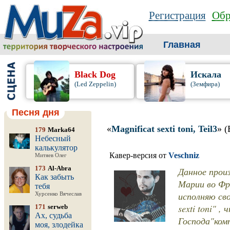
Регистрация
Обр
Главная
Black Dog
Искала
(Led Zeppelin)
(Земфира)
Песня дня
«
Magnificat sexti toni, Teil3
» (
179
Marka64
Небесный
калькулятор
Кавер-версия от
Veschniz
Митяев Олег
173
Al-Abra
Данное прои
Как забыть
Марии во Фр
тебя
исполняю св
Хурсенко Вячеслав
sexti toni" 
171
serweb
Ах, судьба
Господа"ком
моя, злодейка