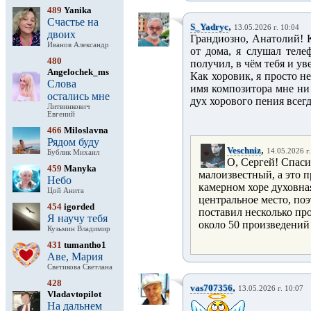
489
Yanika
Счастье на
,
S_Yadryc
13.05.2026 г. 10:04
двоих
Грандиозно, Анатолий! К
Иванов Александр
от дома, я слушал теле
480
получил, в чём тебя и ув
Angelochek_ms
Как хоровик, я просто н
Слова
имя композитора мне ни 
остались мне
дух хорового пения всег
Литвинкович
Евгений
466
Miloslavna
Рядом буду
,
Veschniz
14.05.2026 г
Бублик Михаил
О, Сергей! Спаси
459
Manyka
малоизвестный, а это 
Небо
камерном хоре духовна
Цой Анита
центральное место, поэ
454
igorded
поставил несколько пр
Я научу тебя
около 50 произведений 
Кузьмин Владимир
431
tumantho1
Аве, Мария
Светикова Светлана
428
,
vas707356
13.05.2026 г. 10:07
Vladavtopilot
На дальнем