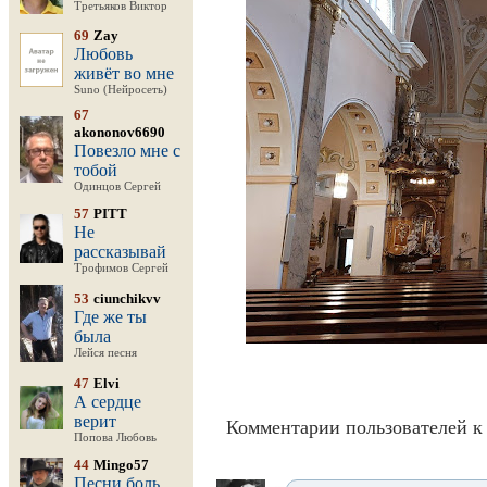
Третьяков Виктор
69
Zay
Любовь
живёт во мне
Suno (Нейросеть)
67
akononov6690
Повезло мне с
тобой
Одинцов Сергей
57
PITT
Не
рассказывай
Трофимов Сергей
53
ciunchikvv
Где же ты
была
Лейся песня
47
Elvi
А сердце
верит
Комментарии пользователей к 
Попова Любовь
44
Mingo57
Песни боль