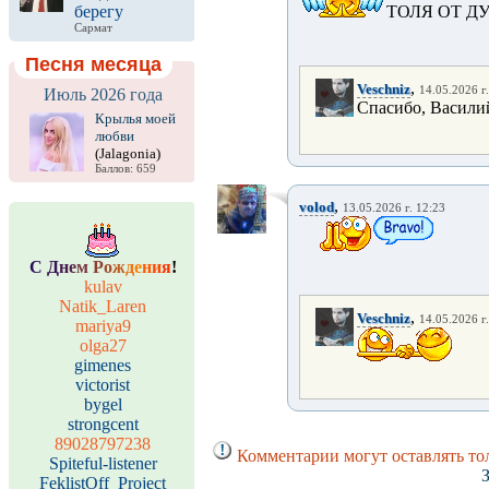
берегу
ТОЛЯ ОТ ДУ
Сармат
Песня месяца
,
Veschniz
14.05.2026 г
Июль 2026 года
Спасибо, Васили
Крылья моей
любви
(Jalagonia)
Баллов: 659
,
volod
13.05.2026 г. 12:23
С
Д
н
е
м
Р
о
ж
д
е
н
и
я
!
kulav
Natik_Laren
,
Veschniz
14.05.2026 г
mariya9
olga27
gimenes
victorist
bygel
strongcent
89028797238
Комментарии могут оставлять то
Spiteful-listener
FeklistOff_Project