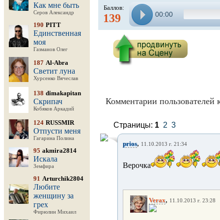
Как мне быть
Баллов:
Серов Александр
00:00
139
190
PITT
Единственная
моя
Газманов Олег
187
Al-Abra
Светит луна
Хурсенко Вячеслав
138
dimakapitan
Комментарии пользователей к
Скрипач
Кобяков Аркадий
124
RUSSMIR
Страницы:
1
2
3
Отпусти меня
Гагарина Полина
,
prios
11.10.2013 г. 21:34
95
akmira2814
Искала
Верочка
Земфира
91
Arturchik2804
Любите
женщину за
,
Verax
11.10.2013 г. 23:28
грех
Фирюлин Михаил