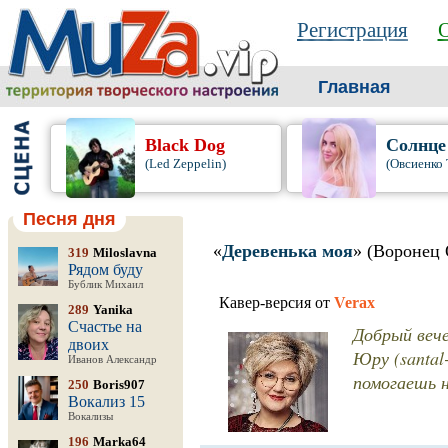
Регистрация
О
Главная
Black Dog
Солнце
(Led Zeppelin)
(Овсиенко 
Песня дня
«
Деревенька моя
» (Воронец 
319
Miloslavna
Рядом буду
Бублик Михаил
Кавер-версия от
Verax
289
Yanika
Счастье на
Добрый вече
двоих
Юру (santal
Иванов Александр
помогаешь н
250
Boris907
Вокализ 15
Вокализы
196
Marka64