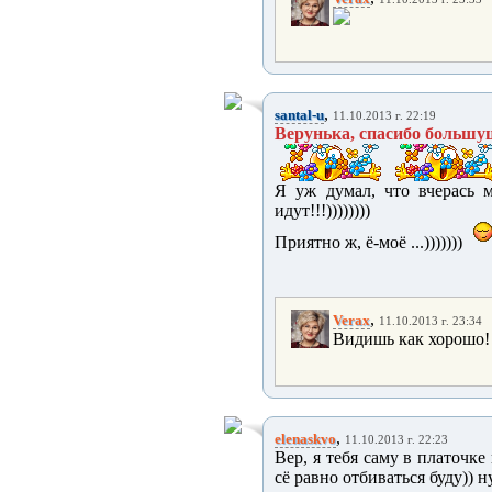
,
santal-u
11.10.2013 г. 22:19
Верунька, спасибо большущ
Я уж думал, что вчерась м
идут!!!))))))))
Приятно ж, ё-моё ...)))))))
,
Verax
11.10.2013 г. 23:34
Видишь как хорошо!
,
elenaskvo
11.10.2013 г. 22:23
Вер, я тебя саму в платочке
сё равно отбиваться буду)) 