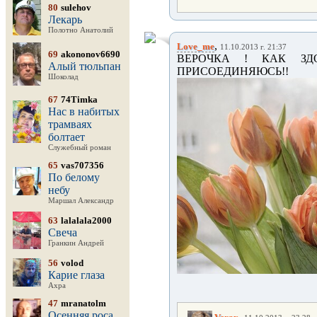
80
sulehov
Лекарь
Полотно Анатолий
,
Love_me
11.10.2013 г. 21:37
69
akononov6690
ВЕРОЧКА ! КАК ЗДО
Алый тюльпан
ПРИСОЕДИНЯЮСЬ!!
Шоколад
67
74Timka
Нас в набитых
трамваях
болтает
Служебный роман
65
vas707356
По белому
небу
Маршал Александр
63
lalalala2000
Свеча
Гранкин Андрей
56
volod
Карие глаза
Ахра
47
mranatolm
Осенняя роса
,