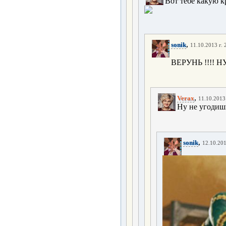
Вот тебе какую к
,
sonik
11.10.2013 г. 
ВЕРУНЬ !!!! 
,
Verax
11.10.2013 
Ну не угодишь
,
sonik
12.10.201