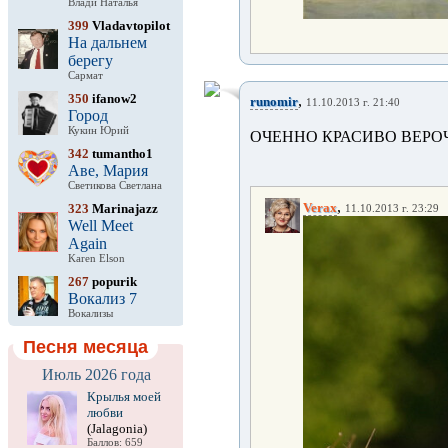
Влади Наталья
399
Vladavtopilot
На дальнем
берегу
Сармат
350
ifanow2
,
runomir
11.10.2013 г. 21:40
Город
Кукин Юрий
ОЧЕННО КРАСИВО ВЕРО
342
tumantho1
Аве, Мария
Светикова Светлана
,
Verax
323
Marinajazz
11.10.2013 г. 23:29
Well Meet
Again
Karen Elson
267
popurik
Вокализ 7
Вокализы
Песня месяца
Июль 2026 года
Крылья моей
любви
(Jalagonia)
Баллов: 659