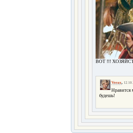
ВОТ !!! ХОЗЯЙС
,
Verax
12.10.
Нравится м
будешь!