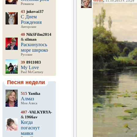
Verax
11.10.2013 г. 23:28
Романсы
43
jukovai37
С Днем
Рождения
Авторские
40
NikSFilm2014
&
silman
Раскинулось
море широко
Русские
39
8911083
My Love
Paul McCartney
Песня недели
515
Yanika
Алмаз
Мон Алиса
407
-VALKYRYA-
&
1966av
Когда
погаснут
маяки