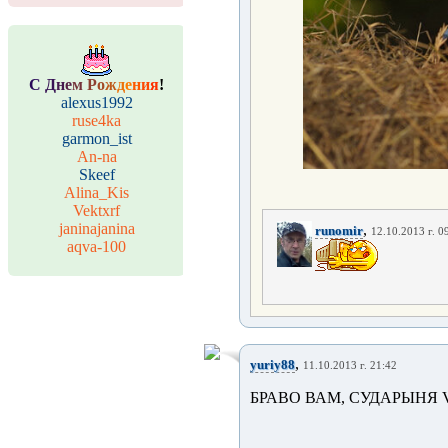
С
Д
н
е
м
Р
о
ж
д
е
н
и
я
!
alexus1992
ruse4ka
garmon_ist
An-na
Skeef
Alina_Kis
Vektxrf
janinajanina
,
runomir
12.10.2013 г. 0
aqva-100
,
yuriy88
11.10.2013 г. 21:42
БРАВО ВАМ, СУДАРЫНЯ V