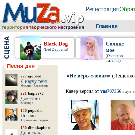
Регистрация
Обрат
Главная
Black Dog
Солнце
(Led Zeppelin)
мое
(Овсиенко
Татьяна)
Песня дня
«
Не верь словам
» (Лещенко
227
igorded
Я научу тебя
Кузьмин Владимир
Кавер-версия от
vas707356
в дуэте
221
bagira70
Доказано
Земфира
166
popurik
Позови
Тирольский Вадим
150
dimakapitan
Дивись же,