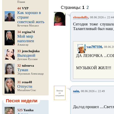
Пламя
Страницы:
1
2
44
VYP
Как хорошо в
,
стране
elenaduffy
08.06.2026 г. 22:44
советской жить
Сегодня тоже слушала
Кочетков Михаил
Талантливый был наш 
34
regina74
Мой мир
наполнен
Алькасар
,
vas707356
08.06.2
33
jemchujinka
Выходной
ДА ЛЕНОЧКА ...СО
Детские Русские
32
tuleneva
МУЗЫКОЙ ЖИЛ!!!
Туман
Эгромжан Александр
31
rena40
Отпусти
,
Михайлов Стас
sain
08.06.2026 г. 22:49
Песня недели
Да,год прошел ....Свет
525
Yanika