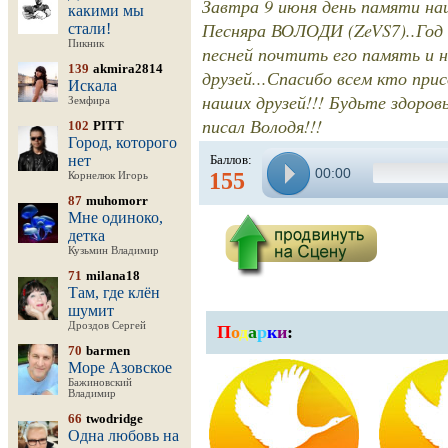
Завтра 9 июня день памяти на
какими мы
Песняра ВОЛОДИ (ZeVS7)..Год 
стали!
Пикник
песней почтить его память и 
139
akmira2814
друзей...Спасибо всем кто пр
Искала
наших друзей!!! Будьте здоров
Земфира
писал Володя!!!
102
PITT
Город, которого
нет
Баллов:
00:00
155
Корнелюк Игорь
87
muhomorr
Мне одиноко,
детка
Кузьмин Владимир
71
milana18
Там, где клён
шумит
Дроздов Сергей
П
о
д
а
р
к
и
:
70
barmen
Море Азовское
Бажиновский
Владимир
66
twodridge
Одна любовь на