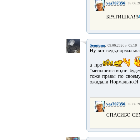
,
vas707356
09.06.2
БРАТИШКА!!!
,
Semiona
09.06.2026 г. 05:18
Ну вот ведь,нормальна
а про
"меньшинство,не буде
тоже правы по своему
ожидали Нормально.Я д
,
vas707356
09.06.2
СПАСИБО СЕМ