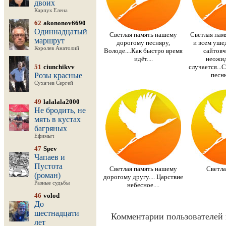
двоих
Карпук Елена
62
akononov6690
Одиннадцатый
Светлая память нашему
Светлая пам
маршрут
дорогому песняру,
и всем уше
Королев Анатолий
Володе....Как быстро время
сайтовч
идёт....
неожид
51
ciunchikvv
случается...
Розы красные
песню
Сухачев Сергей
49
lalalala2000
Не бродить, не
мять в кустах
багряных
Ефимыч
47
Spev
Чапаев и
Пустота
Светлая память нашему
Светла
(роман)
дорогому другу.... Царствие
Разные судьбы
небесное....
46
volod
До
шестнадцати
Комментарии пользователей 
лет