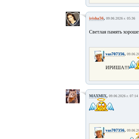
,
irisha56
09.06.2026 г. 05:36
Светлая память хорошем
,
vas707356
09.06.2
ИРИША!!!
,
MAXMIX
09.06.2026 г. 07:14
,
vas707356
09.06.2