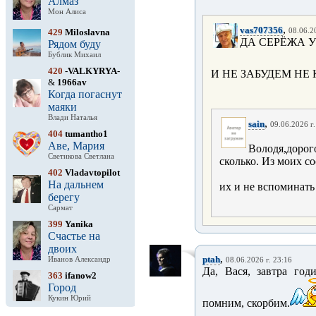
Алмаз
Мон Алиса
,
vas707356
429
Miloslavna
08.06.2
ДА СЕРЁЖА 
Рядом буду
Бублик Михаил
420
-VALKYRYA-
И НЕ ЗАБУДЕМ НЕ 
&
1966av
Когда погаснут
маяки
Влади Наталья
,
sain
09.06.2026 г.
404
tumantho1
Аве, Мария
Володя,дорого
Светикова Светлана
сколько. Из моих с
402
Vladavtopilot
На дальнем
их и не вспоминать
берегу
Сармат
399
Yanika
Счастье на
двоих
,
ptah
Иванов Александр
08.06.2026 г. 23:16
Да, Вася, завтра год
363
ifanow2
Город
Кукин Юрий
помним, скорбим.