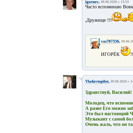
,
igornov
09.06.2026 г. 13:53
Часто вспоминаю Вовку
,Дружище !!!
,
vas707356
09.06.2
ИГОРЁК
!
,
Vladavtopilot
09.06.2026 г. 1
Здравствуй, Василий!
Молодец, что вспомни
А разве Его можно за
Это был настоящий Ч
Музыкант с самой бо
Очень жаль, что он та