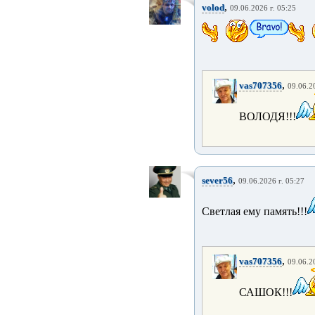
,
volod
09.06.2026 г. 05:25
,
vas707356
09.06.2
ВОЛОДЯ!!!
,
sever56
09.06.2026 г. 05:27
Светлая ему память!!!
,
vas707356
09.06.2
САШОК!!!