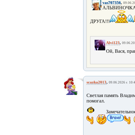
,
vas707356
09.06.2
АЛЬВИНОЧКА
ДРУГА!!!
,
Alvi123
09.06.20
Ой, Вася, пра
,
scazka2013
09.06.2026 г. 10:
Светлая память Владим
помогал.
Замечательно