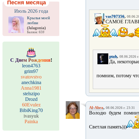
Песня месяца
Июль 2026 года
,
vas707356
08.06.2
Крылья моей
САМОЕ ГЛАВ
любви
(Jalagonia)
Баллов: 659
,
ptah
08.06.2026 г
С
Д
н
е
м
Р
о
ж
д
е
н
и
я
!
Да, некоторые
leon4763
grim97
помним, потому чт
svatovstvo
anechkina
Anna1981
stelszipo
Drozd
60Evulez
,
Al-Abra
08.06.2026 г. 23:31
BibiKing70
Володю будем помнит
ivasyuk
Painka
Светлая память)))