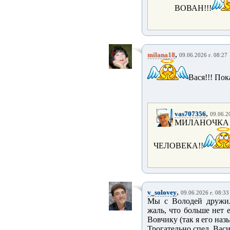
ВОВАН!!!
,
milana18
09.06.2026 г. 08:27
Вася!!! Пок
,
vas707356
09.06.2
МИЛАНОЧКА 
ЧЕЛОВЕКА!!
,
v_solovey
09.06.2026 г. 08:33
Мы с Володей дружили
жаль, что больше нет е
Вовчику (так я его назы
Трогательно спел, Васи