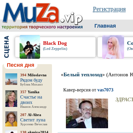
Регистрация
Главная
Black Dog
Со
(Led Zeppelin)
(Ов
Песня дня
«
Белый теплоход
» (Антонов 
394
Miloslavna
Рядом буду
Бублик Михаил
Кавер-версия от
vas7073
357
Yanika
Счастье на
ЗДРАС
двоих
Иванов Александр
207
Al-Abra
Светит луна
Хурсенко Вячеслав
130
akmira2814