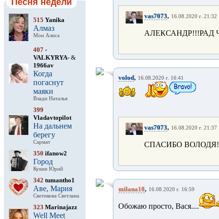
Песня недели
,
vas7073
16.08.2020 г. 21:32
515
Yanika
Алмаз
АЛЕКСАНДР!!!РАД
Мон Алиса
407
-
VALKYRYA-
&
1966av
Когда
,
volod
16.08.2020 г. 16:41
погаснут
маяки
Влади Наталья
399
Vladavtopilot
На дальнем
,
vas7073
16.08.2020 г. 21:37
берегу
Сармат
СПАСИБО ВОЛОДЯ!
350
ifanow2
Город
Кукин Юрий
342
tumantho1
Аве, Мария
,
milana18
16.08.2020 г. 16:59
Светикова Светлана
Обожаю просто, Вася....
323
Marinajazz
Well Meet