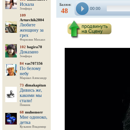
Искала
Баллов:
00:00
Земфира
48
109
Arturchik2804
Любите
женщину за
грех
Фирюлин Михаил
102
bagira70
Доказано
Земфира
84
vas707356
По белому
небу
Маршал Александр
73
dimakapitan
Дивись же,
какими мы
стали!
Пикник
68
muhomorr
Мне одиноко,
детка
Кузьмин Владимир