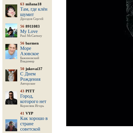
63
milana18
Там, где клён
шумит
Дроздов Сергей
56
8911083
My Love
Paul McCartney
56
barmen
Море
Азовское
Бажиновский
Владимир
50
jukovai37
С Днем
Рождения
Авторские
43
PITT
Город,
которого нет
Корнелюк Игорь
41
VYP
Как хорошо в
стране
советской