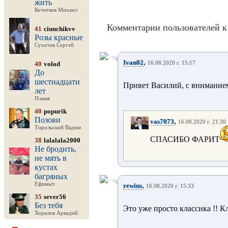
жить
Кочетков Михаил
Комментарии пользователей к
41
ciunchikvv
Розы красные
Сухачев Сергей
,
Ivan02
40
volod
16.08.2020 г. 15:17
До
шестнадцати
Привет Василий, с внимание
лет
Пламя
40
popurik
Позови
,
vas7073
16.08.2020 г. 21:30
Тирольский Вадим
СПАСИБО ФАРИТ
38
lalalala2000
Не бродить,
не мять в
кустах
багряных
,
Ефимыч
rewins
16.08.2020 г. 15:33
35
sever56
Без тебя
Это уже просто классика !! Кл
Хоралов Аркадий