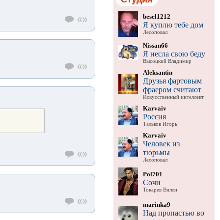
besel1212
Я куплю тебе дом
Лесоповал
Nissan66
Я несла свою беду
Высоцкий Владимир
Aleksantin
Друзья фартовым
фраером считают
Искусственный интеллект
Karvaiv
Россия
Тальков Игорь
Karvaiv
Человек из
тюрьмы
Лесоповал
Pol701
Сочи
Токарев Вилли
marinka9
Над пропастью во