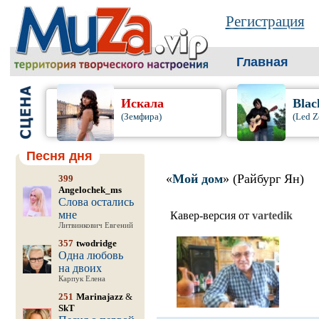
Регистрация
Главная
Искала
Blac
(Земфира)
(Led Z
Песня дня
«
Мой дом
» (Райбург Ян)
399
Angelochek_ms
Слова остались
мне
Кавер-версия от
vartedik
Литвинкович Евгений
357
twodridge
Одна любовь
на двоих
Карпук Елена
251
Marinajazz
&
SkT