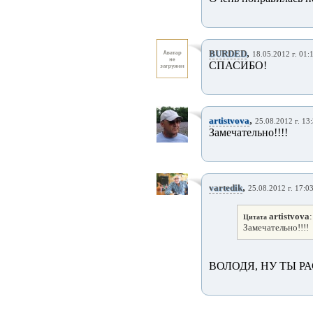
,
BURDED
18.05.2012 г. 01:
СПАСИБО!
,
artistvova
25.08.2012 г. 13
Замечательно!!!!
,
vartedik
25.08.2012 г. 17:0
artistvova
:
Цитата
Замечательно!!!!
ВОЛОДЯ, НУ ТЫ РА