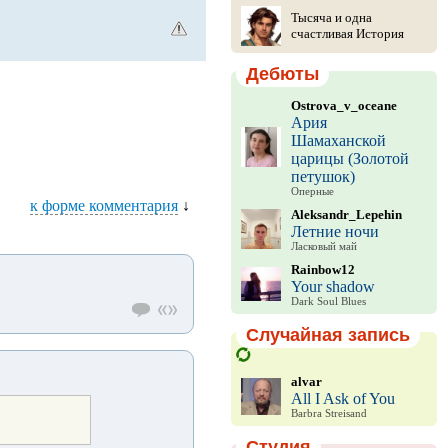
Тысяча и одна
счастливая История
Дебюты
Ostrova_v_oceane
Ария
Шамаханской
царицы (Золотой
петушок)
Оперные
к форме комментария
↓
Aleksandr_Lepehin
Летние ночи
Ласковый май
Rainbow12
Your shadow
Dark Soul Blues
Случайная запись
alvar
All I Ask of You
Barbra Streisand
Студия