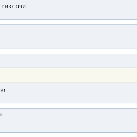
Т ИЗ СОЧИ.
4
В!
41