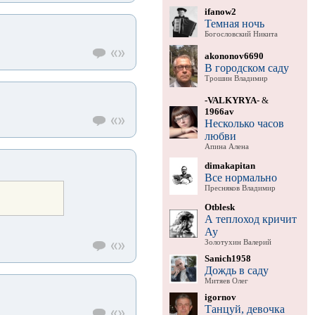
ifanow2
Темная ночь
Богословский Никита
akononov6690
В городском саду
Трошин Владимир
-VALKYRYA-
&
1966av
Несколько часов
любви
Апина Алена
dimakapitan
Все нормально
Пресняков Владимир
Otblesk
А теплоход кричит
Ау
Золотухин Валерий
Sanich1958
Дождь в саду
Митяев Олег
igornov
Танцуй, девочка