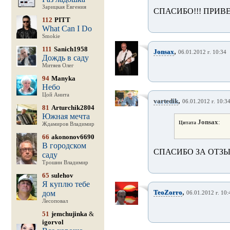
Зарицкая Евгения
СПАСИБО!!! ПРИВЕ
112
PITT
What Can I Do
Smokie
111
Sanich1958
,
Jonsax
06.01.2012 г. 10:34
Дождь в саду
Митяев Олег
94
Manyka
Небо
Цой Анита
,
vartedik
06.01.2012 г. 10:3
81
Arturchik2804
Южная мечта
Jonsax
:
Цитата
Ждамиров Владимир
66
akononov6690
В городском
СПАСИБО ЗА ОТЗЫ
саду
Трошин Владимир
65
sulehov
Я куплю тебе
,
TeoZorro
дом
06.01.2012 г. 10:
Лесоповал
51
jemchujinka
&
igorvol