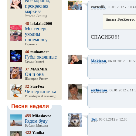
Все хорошо,
прекрасная
,
vartedik
06.01.2012 г. 10:4
маркиза
Утесов Леонид
TeoZorro
:
Цитата
48
lalalala2000
Мы теперь
уходим
СПАСИБО!!!
понемногу
Ефимыч
46
muhomorr
Губы окаянные
,
Makizon
06.01.2012 г. 10:5
Среда (трио)
37
MAXMIX
Он и она
Шакиров Ринат
32
StarFox
,
serhionso
06.01.2012 г. 11:
Четвертиночка
Розенбаум Александр
Песня недели
455
Miloslavna
,
Tol
06.01.2012 г. 12:03
Рядом буду
Бублик Михаил
422
Yanika