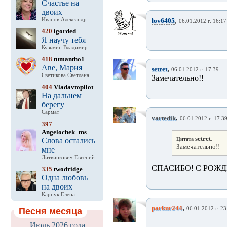
Счастье на
двоих
,
Иванов Александр
lov6405
06.01.2012 г. 16:17
420
igorded
Я научу тебя
Кузьмин Владимир
418
tumantho1
Аве, Мария
,
setret
06.01.2012 г. 17:39
Светикова Светлана
Замечательно!!
404
Vladavtopilot
На дальнем
берегу
Сармат
,
vartedik
06.01.2012 г. 17:3
397
Angelochek_ms
setret
:
Слова остались
Цитата
Замечательно!!
мне
Литвинкович Евгений
СПАСИБО! С РОЖ
335
twodridge
Одна любовь
на двоих
Карпук Елена
,
parkur244
06.01.2012 г. 23
Песня месяца
Июль 2026 года