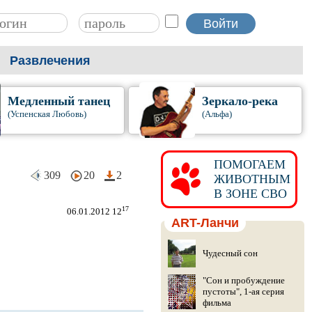
Развлечения
Медленный танец
Зеркало-река
(Успенская Любовь)
(Альфа)
ПОМОГАЕМ
309
20
2
ЖИВОТНЫМ
В ЗОНЕ СВО
17
06.01.2012 12
ART-Ланчи
Чудесный сон
"Сон и пробуждение
пустоты", 1-ая серия
фильма