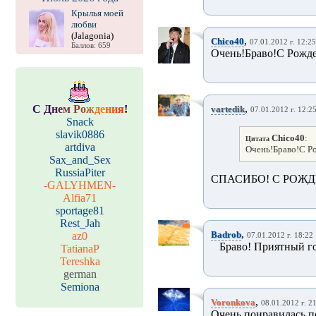
Крылья моей
любви
(Jalagonia)
,
Chico40
07.01.2012 г. 12:25
Баллов: 659
Очень!Браво!С Рожде
,
С
Д
н
е
м
Р
о
ж
д
е
н
и
я
!
vartedik
07.01.2012 г. 12:2
Snack
slavik0886
Chico40
:
Цитата
artdiva
Очень!Браво!С Р
Sax_and_Sex
RussiaPiter
СПАСИБО! С РОЖ
-GALYHMEN-
Alfia71
sportage81
Rest_Jah
,
Badrob
az0
07.01.2012 г. 18:22
Браво! Приятный го
TatianaP
Tereshka
german
Semiona
,
Voronkova
08.01.2012 г. 2
Очень понравилась пе