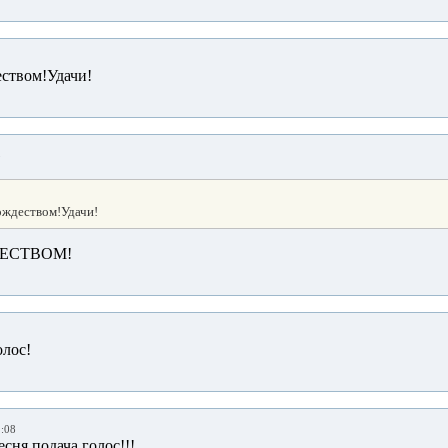
ством!Удачи!
5
ождеством!Удачи!
ДЕСТВОМ!
лос!
1:08
сня,подача,голос!!!