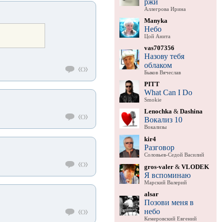
ржи
Аллегрова Ирина
Manyka
Небо
Цой Анита
vas707356
Назову тебя
облаком
Быков Вячеслав
PITT
What Can I Do
Smokie
Lenochka
&
Dashina
Вокализ 10
Вокализы
kir4
Разговор
Соловьев-Седой Василий
gros-valer
&
VLODEK
Я вспоминаю
Марский Валерий
alsar
Позови меня в
небо
Кемеровский Евгений