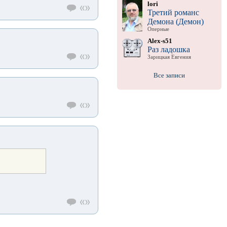
lori
Третий романс
Демона (Демон)
Оперные
Alex-s51
Раз ладошка
Зарицкая Евгения
Все записи