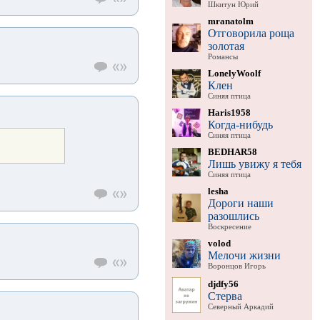
Шкитун Юрий
mranatolm
Отговорила роща
золотая
Романсы
LonelyWoolf
Клен
Синяя птица
Haris1958
Когда-нибудь
Синяя птица
BEDHAR58
Лишь увижу я тебя
Синяя птица
lesha
Дороги наши
разошлись
Воскресение
volod
Мелочи жизни
Воронцов Игорь
djdfy56
Стерва
Северный Аркадий