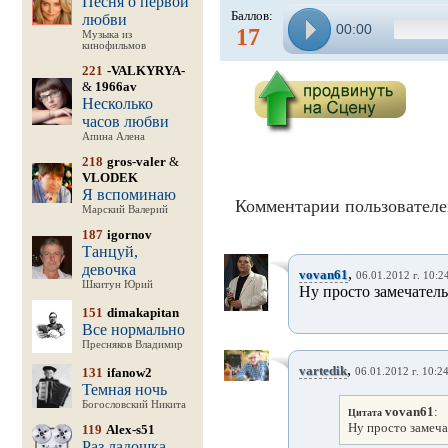
Песня о первой
Баллов:
любви
00:00
17
Музыка из
кинофильмов
221
-VALKYRYA-
&
1966av
Несколько
часов любви
Апина Алена
218
gros-valer
&
VLODEK
Я вспоминаю
Комментарии пользователе
Марский Валерий
187
igornov
Танцуй,
девочка
,
vovan61
06.01.2012 г. 10:2
Шкитун Юрий
Ну просто замечатель
151
dimakapitan
Все нормально
Пресняков Владимир
,
vartedik
131
ifanow2
06.01.2012 г. 10:2
Темная ночь
Богословский Никита
vovan61
:
Цитата
Ну просто замеча
119
Alex-s51
Раз ладошка