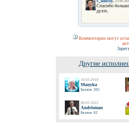
,
v_solovey
23.06.202
Спасибо большое
дуэте.
Комментарии могут остав
акт
Зарег
Другие исполнен
16.03.2018
Manyka
Баллов: 202
06.05.2022
Andrisman
Баллов: 62