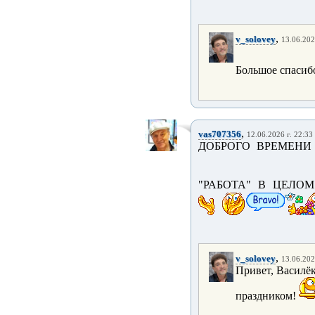
,
v_solovey
13.06.202
Большое спасибо
,
vas707356
12.06.2026 г. 22:33
ДОБРОГО ВРЕМЕНИ 
"РАБОТА" В ЦЕЛОМ
,
v_solovey
13.06.202
Привет, Василёк
праздником!