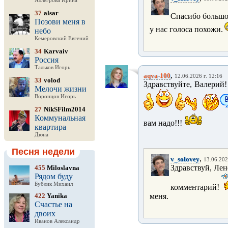
Аллегрова Ирина
37
alsar
Спасибо большо
Позови меня в
у нас голоса похожи.
небо
Кемеровский Евгений
34
Karvaiv
Россия
Тальков Игорь
,
aqva-100
12.06.2026 г. 12:16
33
volod
Здравствуйте, Валерий!
Мелочи жизни
Воронцов Игорь
27
NikSFilm2014
Коммунальная
вам надо!!!
квартира
Дюна
Песня недели
,
v_solovey
13.06.202
Здравствуй, Ле
455
Miloslavna
Рядом буду
Бублик Михаил
комментарий!
422
Yanika
меня.
Счастье на
двоих
Иванов Александр