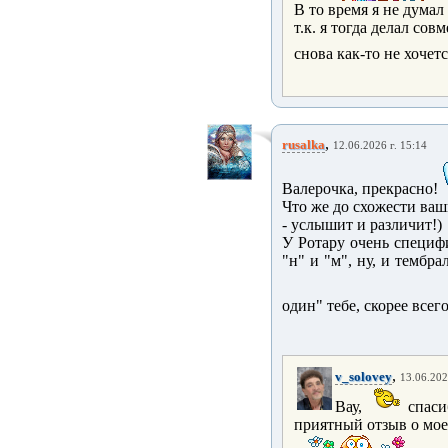
В то время я не думал
т.к. я тогда делал сов
снова как-то не хочетс
,
rusalka
12.06.2026 г. 15:14
Валерочка, прекрасно!
Что же до схожести ва
- услышит и различит!)
У Ротару очень специф
"н" и "м", ну, и тембра
один" тебе, скорее всег
,
v_solovey
13.06.202
Вау,
спаси
приятный отзыв о моей