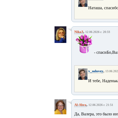
Наташа, спасиб
,
Nika3
12.06.2026 г. 20:33
- спасиБо,В
,
v_solovey
13.06.202
И тебе, Наденьк
,
Al-Abra
12.06.2026 г. 21:51
Да, Валера, это было и