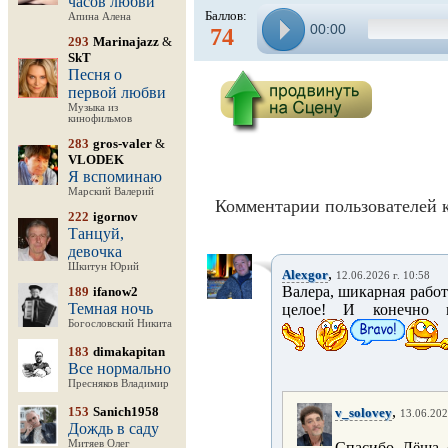
часов любви
Баллов:
Апина Алена
00:00
74
293
Marinajazz
&
SkT
Песня о
первой любви
Музыка из
кинофильмов
283
gros-valer
&
VLODEK
Я вспоминаю
Марский Валерий
Комментарии пользователей к
222
igornov
Танцуй,
девочка
Шкитун Юрий
,
Alexgor
12.06.2026 г. 10:58
Валера, шикарная работ
189
ifanow2
Темная ночь
целое! И конечно к
Богословский Никита
183
dimakapitan
Все нормально
Пресняков Владимир
,
153
Sanich1958
v_solovey
13.06.202
Дождь в саду
Митяев Олег
Спасибо, Лёша, 