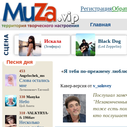
Регистрация
Обрат
Главная
Искала
Black Dog
(Земфира)
(Led Zeppelin)
Песня дня
«
Я тебя по-прежнему любл
453
Angelochek_ms
Слова остались
мне
Кавер-версия от
v_solovey
Литвинкович Евгений
Послушал замеч
330
Manyka
"Незаконченный
Небо
Цой Анита
тоже есть пох
310
-VALKYRYA-
кто послушает
&
1966av
Несколько