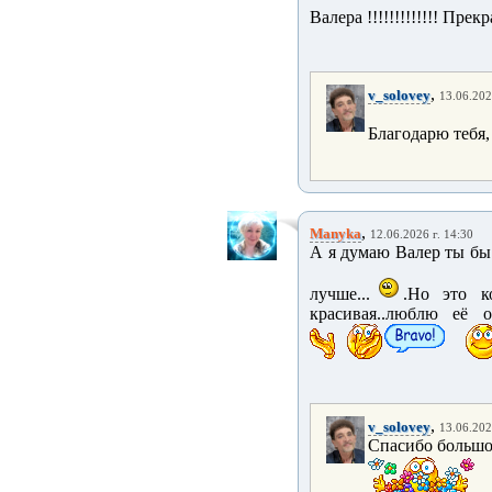
Валера !!!!!!!!!!!!! Прекра
,
v_solovey
13.06.202
Благодарю тебя
,
Manyka
12.06.2026 г. 14:30
А я думаю Валер ты бы
лучше...
.Но это ко
красивая..люблю её о
,
v_solovey
13.06.202
Спасибо большое