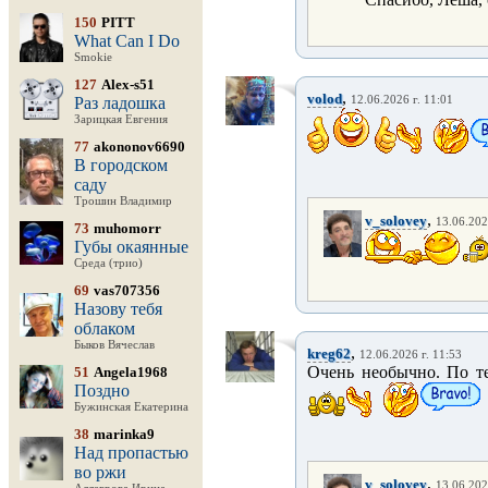
150
PITT
What Can I Do
Smokie
127
Alex-s51
,
volod
Раз ладошка
12.06.2026 г. 11:01
Зарицкая Евгения
77
akononov6690
В городском
саду
Трошин Владимир
,
v_solovey
13.06.202
73
muhomorr
Губы окаянные
Среда (трио)
69
vas707356
Назову тебя
облаком
Быков Вячеслав
,
kreg62
12.06.2026 г. 11:53
Очень необычно. По те
51
Angela1968
Поздно
Бужинская Екатерина
38
marinka9
Над пропастью
во ржи
,
v_solovey
13.06.202