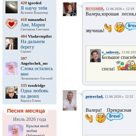
420
igorded
Я научу тебя
,
RUSSMIR
12.06.2026 г. 12:18
Кузьмин Владимир
Валера,хорошая песня
418
tumantho1
Аве, Мария
Светикова Светлана
звучишь!
404
Vladavtopilot
На дальнем
берегу
,
Сармат
v_solovey
13.06.202
Большое спасибо
397
Angelochek_ms
Слова остались
спела!
мне
Литвинкович Евгений
335
twodridge
Одна любовь
на двоих
,
petrovlad
12.06.2026 г. 12:52
Карпук Елена
Валера! Прекрасная 
Песня месяца
Июль 2026 года
Крылья моей
любви
(Jalagonia)