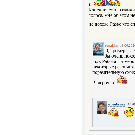
)!
Конечно, есть различи
голоса, мне об этом не
не похож. Разве что с
,
rusalka
13.06.2026
О, гримёры - 
бы очень похо
шоу. Работа гримёров
некоторые различия 
поразительную схоже
Валерочка!
,
v_solovey
13.0