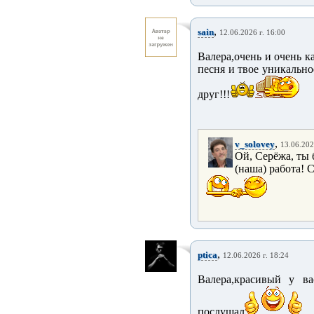
,
sain
12.06.2026 г. 16:00
Валера,очень и очень к
песня и твое уникально
друг!!!
,
v_solovey
13.06.202
Ой, Серёжа, ты б
(наша) работа!
,
ptica
12.06.2026 г. 18:24
Валера,красивый у ва
послушал