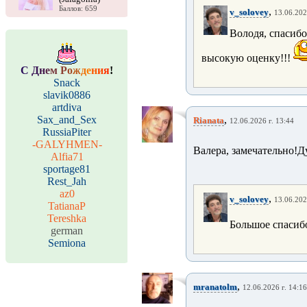
Баллов: 659
,
v_solovey
13.06.202
Володя, спасибо
высокую оценку!!!
С
Д
н
е
м
Р
о
ж
д
е
н
и
я
!
Snack
slavik0886
artdiva
Sax_and_Sex
,
Rianata
12.06.2026 г. 13:44
RussiaPiter
-GALYHMEN-
Валера, замечательно!Д
Alfia71
sportage81
Rest_Jah
az0
,
v_solovey
13.06.202
TatianaP
Tereshka
Большое спасибо
german
Semiona
,
mranatolm
12.06.2026 г. 14:16