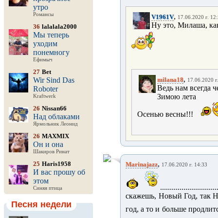
утро
Романсы
,
V1961V
17.06.2020 г. 12
Ну это, Милаша, как
36
lalalala2000
Мы теперь
уходим
понемногу
Ефимыч
27
Bet
,
Wir Sind Das
milana18
17.06.2020 г
Ведь нам всегда ч
Roboter
Зимою лета
Kraftwerk
26
Nissan66
Осенью весны!!!
Над облаками
Ярмольник Леонид
26
MAXMIX
Он и она
Шакиров Ринат
,
25
Haris1958
Marinajazz
17.06.2020 г. 14:33
И вас прошу об
этом
...................
Синяя птица
скажешь, Новый Год, так Н
Песня недели
год, а то и больше продли