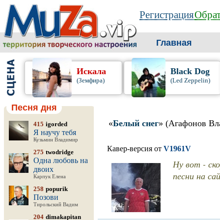
Регистрация
Обрат
Главная
Искала
Black Dog
(Земфира)
(Led Zeppelin)
Песня дня
«
Белый снег
» (Агафонов Вл
415
igorded
Я научу тебя
Кузьмин Владимир
Кавер-версия от
V1961V
275
twodridge
Одна любовь на
Ну вот - ск
двоих
песни на сай
Карпук Елена
258
popurik
Позови
Тирольский Вадим
204
dimakapitan