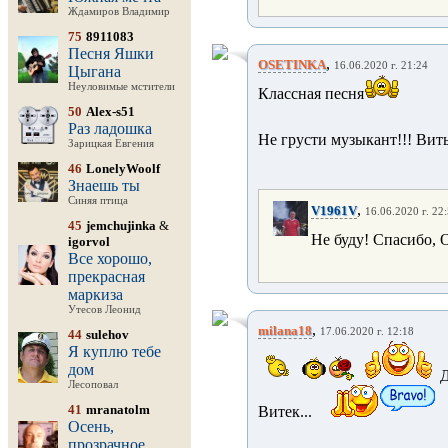
Ждамиров Владимир
75
8911083
Песня Яшки
,
OSETINKA
16.06.2020 г. 21:24
Цыгана
Неуловимые мстители
Классная песня
50
Alex-s51
Раз ладошка
Не грусти музыкант!!! Вит
Зарицкая Евгения
46
LonelyWoolf
Знаешь ты
Синяя птица
,
V1961V
16.06.2020 г. 22
45
jemchujinka
&
Не буду! Спасибо, 
igorvol
Все хорошо,
прекрасная
маркиза
Утесов Леонид
,
milana18
17.06.2020 г. 12:18
44
sulehov
Я куплю тебе
дом
Лесоповал
41
mranatolm
Витек...
Осень,
прозрачное