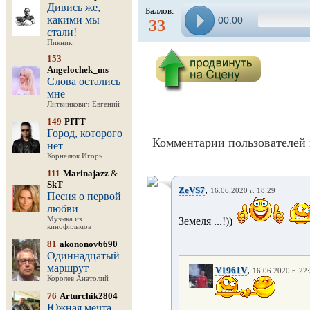
Дивись же,
Баллов:
какими мы
00:00
33
стали!
Пикник
153
Angelochek_ms
Слова остались
мне
Литвинкович Евгений
149
PITT
Город, которого
Комментарии пользователей 
нет
Корнелюк Игорь
111
Marinajazz
&
SkT
,
ZeVS7
16.06.2020 г. 18:29
Песня о первой
любви
Музыка из
Земеля ...!))
кинофильмов
81
akononov6690
Одиннадцатый
маршрут
,
V1961V
16.06.2020 г. 22
Королев Анатолий
76
Arturchik2804
Южная мечта