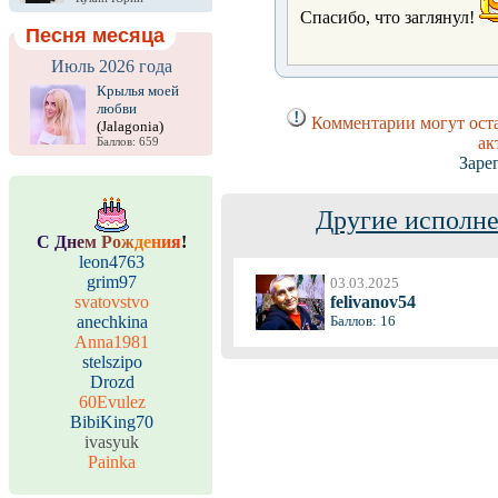
Спасибо, что заглянул!
Песня месяца
Июль 2026 года
Крылья моей
любви
Комментарии могут оста
(Jalagonia)
ак
Баллов: 659
Заре
Другие исполне
С
Д
н
е
м
Р
о
ж
д
е
н
и
я
!
leon4763
grim97
03.03.2025
svatovstvo
felivanov54
anechkina
Баллов: 16
Anna1981
stelszipo
Drozd
60Evulez
BibiKing70
ivasyuk
Painka