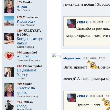
525
Yanika
грустишь, а поёшь! Хорошо
Алмаз
Мон Алиса
429
Miloslavna
Рядом буду
,
V1961V
17.06.2020 г. 17
Бублик Михаил
Спасибо за ромашк
420
-VALKYRYA-
&
1966av
море открыли, а там, кто 
Когда погаснут
маяки
Влади Наталья
404
tumantho1
Аве, Мария
,
olegnovikov
18.06.2020 г. 12:33
Светикова Светлана
402
Vladavtopilot
Витя, привет!
Возмож
На дальнем
берегу
хочет))) А твоя премьера х
Сармат
399
Yanika
Счастье на
двоих
,
V1961V
Иванов Александр
18.06.2020 г. 13
363
ifanow2
Привет, Олег!
Город
Кукин Юрий